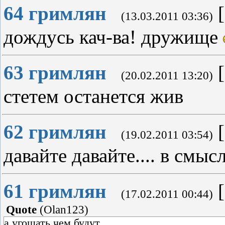
64
гримлян
[
(13.03.2011 03:36)
дождусь кач-ва! дружище
63
гримлян
[
(20.02.2011 13:20)
стетем останется жив
62
гримлян
[
(19.02.2011 03:54)
давайте давайте.... в смыс
61
гримлян
[
(17.02.2011 00:44)
Quote
(
Olan123
)
а угощать чем будут