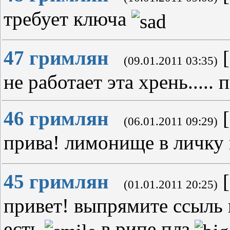
требует ключа
47
гримлян
[
(09.01.2011 03:35)
не работает эта хрень..... п
46
гримлян
[
(06.01.2011 09:29)
прива! лимонище в личку 
45
гримлян
[
(01.01.2011 20:25)
привет! выпрямите ссыль 
есть
в рипе плз