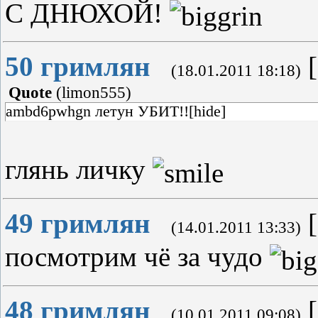
С ДНЮХОЙ!
50
гримлян
[
(18.01.2011 18:18)
Quote
(
limon555
)
ambd6pwhgn летун УБИТ!![hide]
глянь личку
49
гримлян
[
(14.01.2011 13:33)
посмотрим чё за чудо
48
гримлян
[
(10.01.2011 09:08)