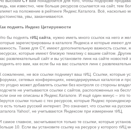
Но высокий
CY
вам понадобится для того, чтобы подороже продава
ведь, как известно, чем больше ресурсов ссылается на сайт, тем бо
влияет на положение в рейтинге Яндекс.Каталога. Всё, насколько м
достоинства, увы, заканчиваются.
Как поднять Индекс Цитируемости
Что бы поднять
тИЦ сайта
, нужно иметь много ссылок на него и же
которые зарегистрированы в каталоге Яндекса и которые имеют д
важность. Также для CY, имеют дополнительную важность ссылки, 
ресурсах, которые имеют близкую тематику с вашим сайтом. Другим
вас развлекательный сайт и вы установите линк на сайте новостей 
поднять его вам, как если бы на вас ссылался линк с развлекательн
К сожалению, не все ссылки поднимут ваш тИЦ. Ссылки, которые у
форумах, сетевых конференциях, немодерируемых каталогов и про
кто угодно может добавлять ссылки без контроля со стороны владел
подсчете не учитываются ссылки с сайтов, расположенных на беспл
если они не описаны в Яндекс.Каталоге. И ещё один минус – это то
берутся ссылки только с тех ресурсов, которые Яндекс проиндексир
то есть только русский интернет. Это означает, что ссылки на русск
каталога Yahoo!, не учитываются Яндексом при измерении тИЦ.
И самое главное, засчитываются только те ссылки, которые устано
больше 10. Если вы установите ссылку на ресурсе у которого тИЦ 