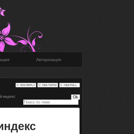
ация
Авторизация
й индекс
индекс