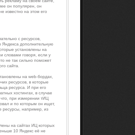
ть рекламу на своём сайте,
лее он популярен, он
не известно на этом его
лательно с ресурсов,
ля Яндекса дополнительную
которые установлены на
и словами говоря, если у
это не так сильно поможет
ого сайта.
становлены на web-бордах,
чих ресурсов, в которые
ьца ресурса. И при его
атных хостингах, в случае
 что, при измерении тИЦ
овал и по которым он ищет,
ие ресурсы, например, из
влены на сайтах ИЦ которых
меньше 10 Яндекс её не