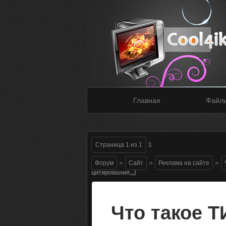
Главная
Файл
Страница
1
из
1
1
»
»
»
Форум
Сайт
Реклама на сайте
цитирования,,,)
Что такое Т