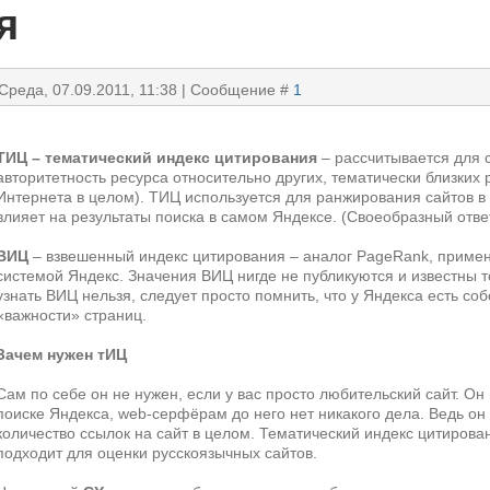
я
 Среда, 07.09.2011, 11:38 | Сообщение #
1
ТИЦ – тематический индекс цитирования
– рассчитывается для 
авторитетность ресурса относительно других, тематически близких р
Интернета в целом). ТИЦ используется для ранжирования сайтов в 
влияет на результаты поиска в самом Яндексе. (Своеобразный отв
ВИЦ
– взвешенный индекс цитирования – аналог PageRank, приме
системой Яндекс. Значения ВИЦ нигде не публикуются и известны т
узнать ВИЦ нельзя, следует просто помнить, что у Яндекса есть со
«важности» страниц.
Зачем нужен тИЦ
Сам по себе он не нужен, если у вас просто любительский сайт. Он
поиске Яндекса, web-серфёрам до него нет никакого дела. Ведь он
количество ссылок на сайт в целом. Тематический индекс цитиров
подходит для оценки русскоязычных сайтов.