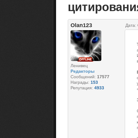
цитировани
Olan123
Дата:
Ленивец
Редакторы
Сообщений:
17577
Награды:
153
Репутация:
4933