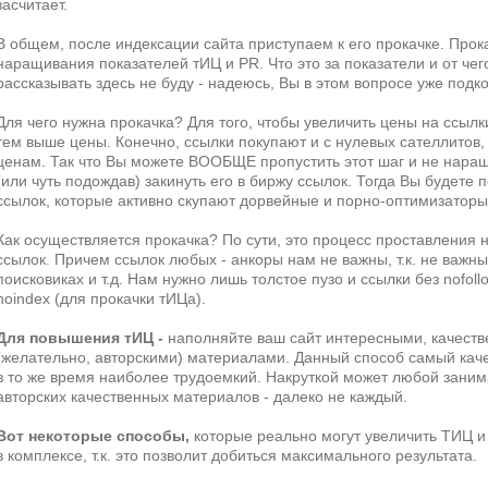
засчитает.
В общем, после индексации сайта приступаем к его прокачке. Прока
наращивания показателей тИЦ и PR. Что это за показатели и от чег
рассказывать здесь не буду - надеюсь, Вы в этом вопросе уже подк
Для чего нужна прокачка? Для того, чтобы увеличить цены на ссылк
тем выше цены. Конечно, ссылки покупают и с нулевых сателлитов
ценам. Так что Вы можете ВООБЩЕ пропустить этот шаг и не наращ
(или чуть подождав) закинуть его в биржу ссылок. Тогда Вы будет
ссылок, которые активно скупают дорвейные и порно-оптимизаторы
Как осуществляется прокачка? По сути, это процесс проставления 
ссылок. Причем ссылок любых - анкоры нам не важны, т.к. не важны
поисковиках и т.д. Нам нужно лишь толстое пузо и ссылки без nofoll
noindex (для прокачки тИЦа).
Для повышения тИЦ -
наполняйте ваш сайт интересными, качест
(желательно, авторскими) материалами. Данный способ самый кач
в то же время наиболее трудоемкий. Накруткой может любой заним
авторских качественных материалов - далеко не каждый.
Вот некоторые способы,
которые реально могут увеличить ТИЦ и
в комплексе, т.к. это позволит добиться максимального результата.