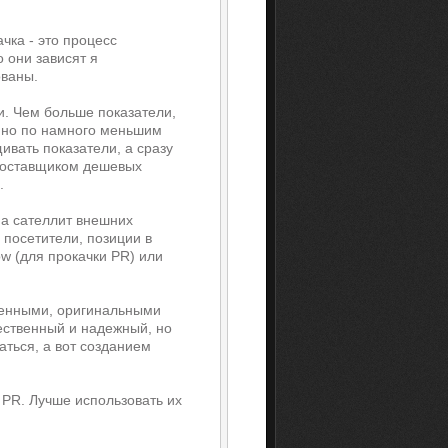
чка - это процесс
о они зависят я
ованы.
и. Чем больше показатели,
, но по намного меньшим
ивать показатели, а сразу
е поставщиком дешевых
.
на сателлит внешних
 посетители, позиции в
ow (для прокачки PR) или
венными, оригинальными
ественный и надежный, но
аться, а вот созданием
 PR. Лучше использовать их