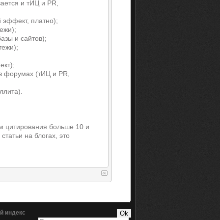
вается и тИЦ и PR,
 эффект, платно);
ежи);
азы и сайтов);
тежи);
ект);
в форумах (тИЦ и PR,
ллита).
ом цитирования больше 10 и
статьи на блогах, это
й индекс