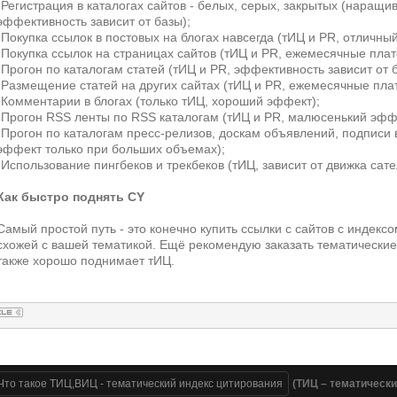
-Регистрация в каталогах сайтов - белых, серых, закрытых (наращи
эффективность зависит от базы);
-Покупка ссылок в постовых на блогах навсегда (тИЦ и PR, отличный
-Покупка ссылок на страницах сайтов (тИЦ и PR, ежемесячные плат
-Прогон по каталогам статей (тИЦ и PR, эффективность зависит от б
-Размещение статей на других сайтах (тИЦ и PR, ежемесячные пла
-Комментарии в блогах (только тИЦ, хороший эффект);
-Прогон RSS ленты по RSS каталогам (тИЦ и PR, малюсенький эфф
-Прогон по каталогам пресс-релизов, доскам объявлений, подписи 
эффект только при больших объемах);
-Использование пингбеков и трекбеков (тИЦ, зависит от движка сате
Как быстро поднять CY
Самый простой путь - это конечно купить ссылки с сайтов с индекс
схожей с вашей тематикой. Ещё рекомендую заказать тематические 
также хорошо поднимает тИЦ.
Что такое ТИЦ,ВИЦ - тематический индекс цитирования
(ТИЦ – тематически