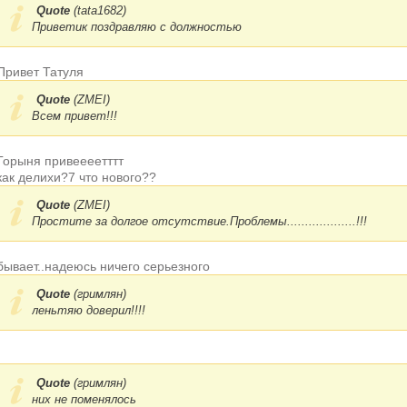
Quote
(
tata1682
)
Приветик поздравляю с должностью
Привет Татуля
Quote
(
ZMEI
)
Всем привет!!!
Горыня привеееетттт
как делихи?7 что нового??
Quote
(
ZMEI
)
Простите за долгое отсутствие.Проблемы...................!!!
бывает..надеюсь ничего серьезного
Quote
(
гримлян
)
леньтяю доверил!!!!
Quote
(
гримлян
)
них не поменялось