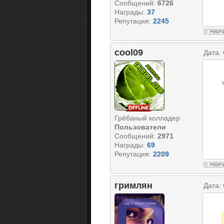
Сообщений:
6726
Награды:
37
Репутация:
2245
cool09
Дата:
Грёбаный колладер
Пользователи
Сообщений:
2971
Награды:
69
Репутация:
2209
гримлян
Дата: