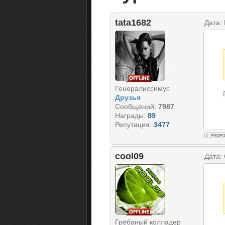
tata1682
Дата:
Генералиссимус
Друзья
Сообщений:
7987
Награды:
89
Репутация:
3477
cool09
Дата:
Грёбаный колладер