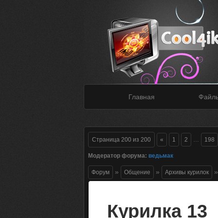
Главная
Файл
Страница
200
из
200
«
1
2
…
198
Модератор форума:
ведьмак
»
»
»
Форум
Общение
Архивы курилок
Курилка 13