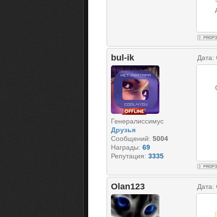
bul-ik
Дата:
Генералиссимус
Друзья
Сообщений:
5004
Награды:
69
Репутация:
3335
Olan123
Дата: