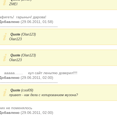
ZMEI
афигеть!
гарыныч! дарова!
Добавлено
(29.06.2011, 01:58)
---------------------------------------------
Quote
(
Olan123
)
Olan123
Quote
(
Olan123
)
Olan123
ааааа........
кул сайт леньтяю доверил!!!!
Добавлено
(29.06.2011, 02:00)
---------------------------------------------
Quote
(
cool09
)
привет - как дела с копированием музона?
них не поменялось
Добавлено
(29.06.2011, 02:00)