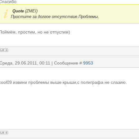
Спасибо
Quote
(
ZMEI
)
Простите за долгое отсутствие.Проблемы.
Поймём, простим, но не отпустим)
 Среда, 29.06.2011, 00:11 | Сообщение #
9953
cool09 извини проблемы выше крыши,с полиграфа не слазию.