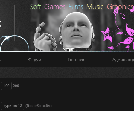
ы
Форум
Гостевая
Администр
199
200
Курилка 13
(Всё обо всём)