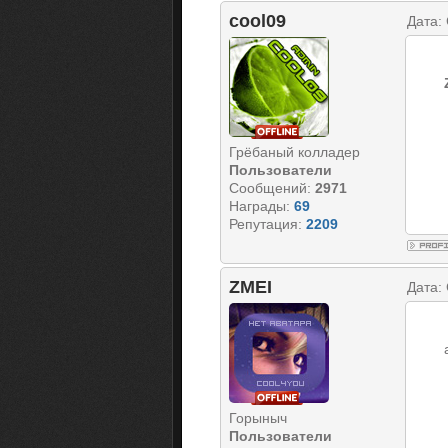
cool09
Дата:
Грёбаный колладер
Пользователи
Сообщений:
2971
Награды:
69
Репутация:
2209
ZMEI
Дата:
Горыныч
Пользователи