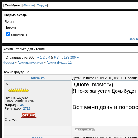
[
Cool4you
]
[
Файлы
] [
Форум
]
Форма входа
Логин:
Пароль:
запомнить
Забыл
Архив - только для чтения
Страница
5
из
200
«
1
2
3
4
5
6
7
…
199
200
»
Форум
»
Архивы курилок
»
Архив флуда 12
Архив флуда 12
Artem-ka
Дата: Четверг, 09.09.2010, 08:07 | Сообщ
Кот
Quote
(
masterV
)
Я тоже запустил.Дочь будет 
Группа: Друзья
Сообщений:
10896
Награды:
33
Вот меня дочь и попро
Репутация:
2726
Статус: