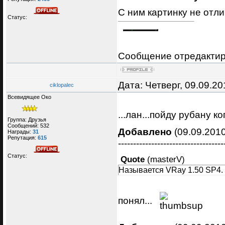
С ним картинку не отл
Статус:
Сообщение отредакти
Дата: Четверг, 09.09.2
ciklopalec
Всевидящее Око
...лан...пойду рубану к
Группа: Друзья
Сообщений:
532
Добавлено
(09.09.2010
Награды:
31
Репутация:
615
-----------------------------------
Статус:
Quote
(
masterV
)
Называется VRay 1.50 SP4.
понял...