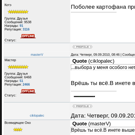
Котэ
Поболее картофана при
Группа: Друзья
Сообщений:
9538
Награды:
91
Репутация:
3116
Статус:
masterV
Дата: Четверг, 09.09.2010, 08:46 | Сообщ
Мастер
Quote
(
ciklopalec
)
...выбора у меня особого нет.
Группа: Друзья
Сообщений:
6468
Награды:
51
Врёшь ты всё.В инете 
Репутация:
2466
Статус:
Дата: Четверг, 09.09.2
ciklopalec
Всевидящее Око
Quote
(
masterV
)
Врёшь ты всё.В инете выше