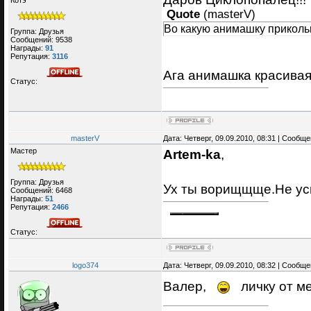
Котэ
Quote
(
masterV
)
Во какую анимашку прикол
Группа: Друзья
Сообщений:
9538
Награды:
91
Репутация:
3116
Ага анимашка красивая
Статус:
masterV
Дата: Четверг, 09.09.2010, 08:31 | Сообщ
Мастер
Artem-ka
,
Группа: Друзья
Ух ты ворищщще.Не усп
Сообщений:
6468
Награды:
51
Репутация:
2466
Статус:
logo374
Дата: Четверг, 09.09.2010, 08:32 | Сообщ
Валер,
личку от м