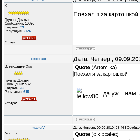
Artem-ka
Дата: Четверг, 09.09.2010, 08:41 | Сообщ
Кот
Поехал я за картошкой
Группа: Друзья
Сообщений:
10896
Награды:
33
Репутация:
2726
Статус:
Дата: Четверг, 09.09.2
ciklopalec
Всевидящее Око
Quote
(
Artem-ka
)
Поехал я за картошкой
Группа: Друзья
Сообщений:
532
Награды:
31
Репутация:
615
да уж... нам,
Статус:
masterV
Дата: Четверг, 09.09.2010, 08:44 | Сообщ
Мастер
Quote
(
ciklopalec
)