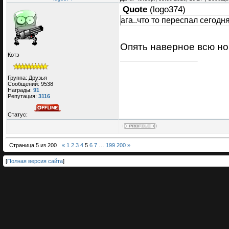
Quote
(
logo374
)
ага..что то переспал сегодн
Опять наверное всю н
Котэ
Группа: Друзья
Сообщений:
9538
Награды:
91
Репутация:
3116
Статус:
Страница
5
из
200
«
1
2
3
4
5
6
7
…
199
200
»
[
Полная версия сайта
]