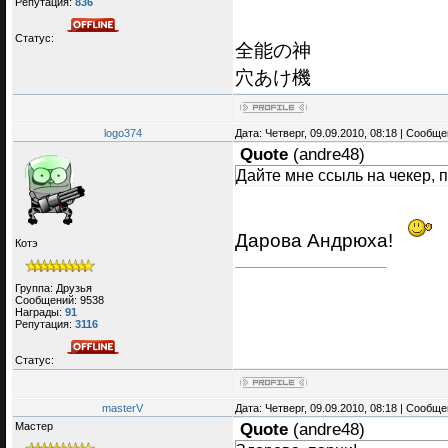
Репутация:
836
Статус:
全能の神
穴あけ機
logo374
Дата: Четверг, 09.09.2010, 08:18 | Сообщ
Quote
(
andre48
)
Дайте мне ссыль на чекер, 
Дарова Андрюха!
Котэ
Группа: Друзья
Сообщений:
9538
Награды:
91
Репутация:
3116
Статус:
masterV
Дата: Четверг, 09.09.2010, 08:18 | Сообщ
Мастер
Quote
(
andre48
)