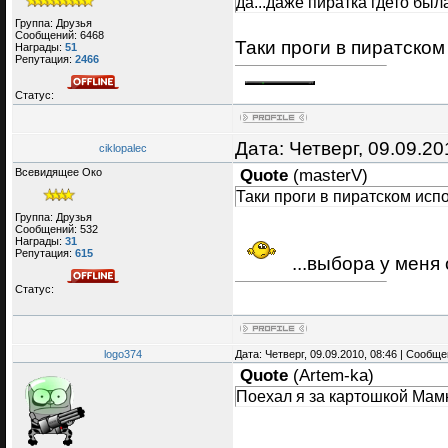
да...даже пиратка гдето была
Группа: Друзья
Сообщений:
6468
Таки проги в пиратско
Награды:
51
Репутация:
2466
Статус:
Дата: Четверг, 09.09.2
ciklopalec
Всевидящее Око
Quote
(
masterV
)
Таки проги в пиратском исп
Группа: Друзья
Сообщений:
532
Награды:
31
Репутация:
615
...выбора у меня о
Статус:
logo374
Дата: Четверг, 09.09.2010, 08:46 | Сообщ
Quote
(
Artem-ka
)
Поехал я за картошкой Мам