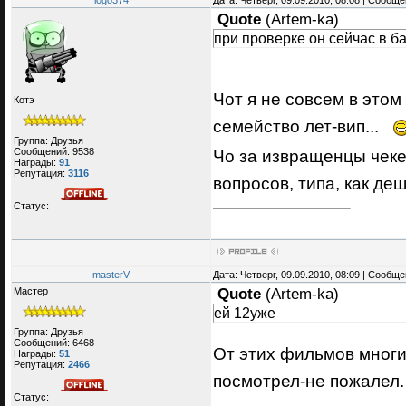
logo374
Дата: Четверг, 09.09.2010, 08:08 | Сообщ
Quote
(
Artem-ka
)
при проверке он сейчас в ба
Чот я не совсем в этом
Котэ
семейство лет-вип...
Группа: Друзья
Сообщений:
9538
Чо за извращенцы чеке
Награды:
91
Репутация:
3116
вопросов, типа, как де
Статус:
masterV
Дата: Четверг, 09.09.2010, 08:09 | Сообщ
Мастер
Quote
(
Artem-ka
)
ей 12уже
Группа: Друзья
Сообщений:
6468
От этих фильмов многи
Награды:
51
Репутация:
2466
посмотрел-не пожалел
Статус: