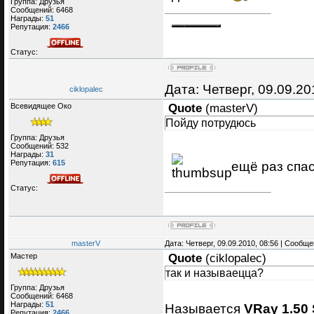
Группа: Друзья
Сообщений:
6468
Награды:
51
Репутация:
2466
Статус:
Дата: Четверг, 09.09.2
ciklopalec
Всевидящее Око
Quote
(
masterV
)
Пойду потрудюсь
Группа: Друзья
Сообщений:
532
Награды:
31
Репутация:
615
ещё раз спас
Статус:
masterV
Дата: Четверг, 09.09.2010, 08:56 | Сообщ
Мастер
Quote
(
ciklopalec
)
так и называецца?
Группа: Друзья
Сообщений:
6468
Награды:
51
Называется
VRay 1.50
Репутация:
2466