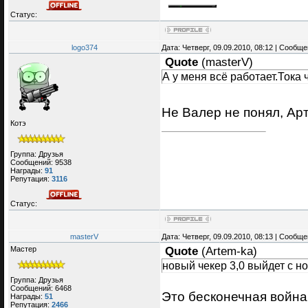
Статус:
logo374
Дата: Четверг, 09.09.2010, 08:12 | Сообщ
Quote
(
masterV
)
А у меня всё работает.Тока
Не Валер не понял, Ар
Котэ
Группа: Друзья
Сообщений:
9538
Награды:
91
Репутация:
3116
Статус:
masterV
Дата: Четверг, 09.09.2010, 08:13 | Сообщ
Мастер
Quote
(
Artem-ka
)
новый чекер 3,0 выйдет с н
Группа: Друзья
Сообщений:
6468
Это бесконечная война
Награды:
51
Репутация:
2466