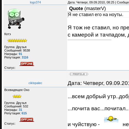
logo374
Дата: Четверг, 09.09.2010, 08:25 | Сообщ
Quote
(
masterV
)
Я не ставил его на ноуты.
Я тож не ставил, но п
с камерой и тачпадом,
Котэ
Группа: Друзья
Сообщений:
9538
Награды:
91
Репутация:
3116
Статус:
Дата: Четверг, 09.09.2
ciklopalec
Всевидящее Око
...всем добрый утр..доб
Группа: Друзья
Сообщений:
532
...почита вас...почитал.
Награды:
31
Репутация:
615
и чуйствую -
не
Статус: