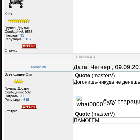
Котэ
Группа: Друзья
Сообщений:
9538
Награды:
91
Репутация:
3116
Статус:
Дата: Четверг, 09.09.2
ciklopalec
Всевидящее Око
Quote
(
masterV
)
Догонишь-никуда не денеш
Группа: Друзья
Сообщений:
532
Награды:
31
Репутация:
615
буду старацца
Статус:
Quote
(
masterV
)
ПАМОГЕМ