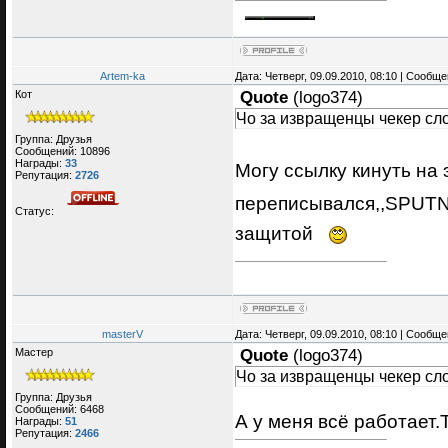
Artem-ka
Дата: Четверг, 09.09.2010, 08:10 | Сообщ
Кот
Quote
(
logo374
)
Чо за извращенцы чекер сл
Группа: Друзья
Сообщений:
10896
Награды:
33
Могу ссылку кинуть на
Репутация:
2726
переписывался,,SPUTNI
Статус:
защитой
masterV
Дата: Четверг, 09.09.2010, 08:10 | Сообщ
Мастер
Quote
(
logo374
)
Чо за извращенцы чекер сл
Группа: Друзья
Сообщений:
6468
А у меня всё работает.
Награды:
51
Репутация:
2466