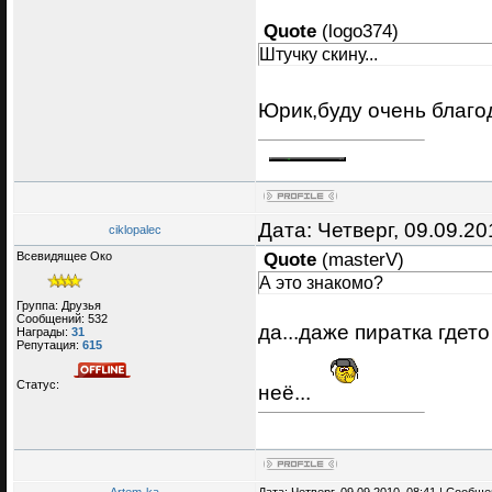
Quote
(
logo374
)
Штучку скину...
Юрик,буду очень благо
Дата: Четверг, 09.09.2
ciklopalec
Всевидящее Око
Quote
(
masterV
)
А это знакомо?
Группа: Друзья
Сообщений:
532
да...даже пиратка гдето
Награды:
31
Репутация:
615
Статус:
неё...