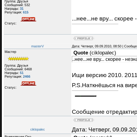
Группа: Друзья
Сообщений:
532
Награды:
31
Репутация:
615
...нее...не вру... скорее
Статус:
masterV
Дата: Четверг, 09.09.2010, 08:50 | Сообщ
Мастер
Quote
(
ciklopalec
)
..нее...не вру... скорее - незн
Группа: Друзья
Сообщений:
6468
Награды:
51
Ищи версию 2010. 2011 
Репутация:
2466
P.S.Наткнёшься на вире
Статус:
Сообщение отредакти
Дата: Четверг, 09.09.2
ciklopalec
Всевидящее Око