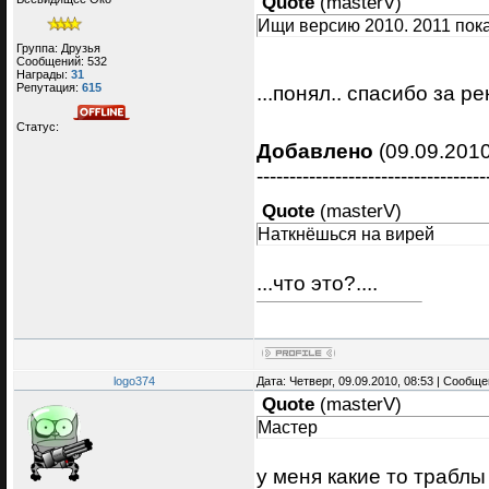
Quote
(
masterV
)
Ищи версию 2010. 2011 пока 
Группа: Друзья
Сообщений:
532
Награды:
31
Репутация:
615
...понял.. спасибо за р
Статус:
Добавлено
(09.09.2010
-----------------------------------
Quote
(
masterV
)
Наткнёшься на вирей
...что это?....
logo374
Дата: Четверг, 09.09.2010, 08:53 | Сообщ
Quote
(
masterV
)
Мастер
у меня какие то траблы