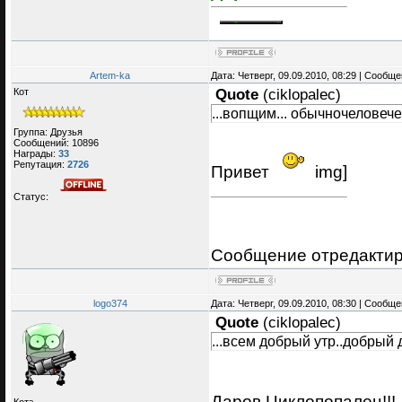
Artem-ka
Дата: Четверг, 09.09.2010, 08:29 | Сообщ
Кот
Quote
(
ciklopalec
)
...вопщим... обычночеловечес
Группа: Друзья
Сообщений:
10896
Награды:
33
Репутация:
2726
Привет
img]
Статус:
Сообщение отредакти
logo374
Дата: Четверг, 09.09.2010, 08:30 | Сообщ
Quote
(
ciklopalec
)
...всем добрый утр..добрый д
Даров Циклопопалец!!!