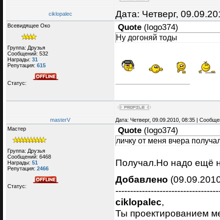
Дата: Четверг, 09.09.2
ciklopalec
Всевидящее Око
Quote
(
logo374
)
Ну догоняй тоды
Группа: Друзья
Сообщений:
532
Награды:
31
Репутация:
615
Статус:
masterV
Дата: Четверг, 09.09.2010, 08:35 | Сообщ
Мастер
Quote
(
logo374
)
личку от меня вчера получа
Группа: Друзья
Сообщений:
6468
Получал.Но надо ещё н
Награды:
51
Репутация:
2466
Добавлено
(09.09.2010
Статус:
-----------------------------------
ciklopalec
,
Ты проектированием м