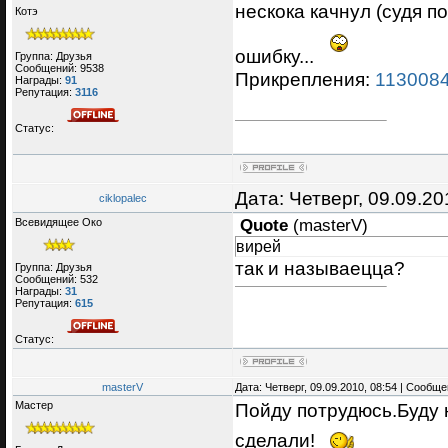
нескока качнул (судя п
Котэ
ошибку...
Группа: Друзья
Сообщений:
9538
Прикрепления:
1130084
Награды:
91
Репутация:
3116
Статус:
Дата: Четверг, 09.09.2
ciklopalec
Всевидящее Око
Quote
(
masterV
)
вирей
так и называецца?
Группа: Друзья
Сообщений:
532
Награды:
31
Репутация:
615
Статус:
masterV
Дата: Четверг, 09.09.2010, 08:54 | Сообщ
Мастер
Пойду потрудюсь.Буду 
сделали!