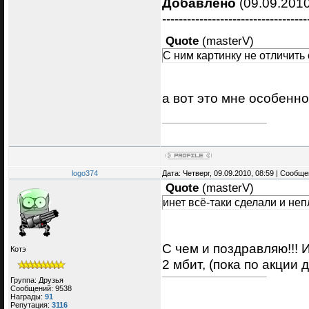
Добавлено
(09.09.2010
-----------------------------------
Quote
(
masterV
)
С ним картинку не отличить
а вот это мне особенно
logo374
Дата: Четверг, 09.09.2010, 08:59 | Сообщ
Quote
(
masterV
)
инет всё-таки сделали и неп
С чем и поздравляю!!!
Котэ
2 мбит, (пока по акции 
Группа: Друзья
Сообщений:
9538
Награды:
91
Репутация:
3116