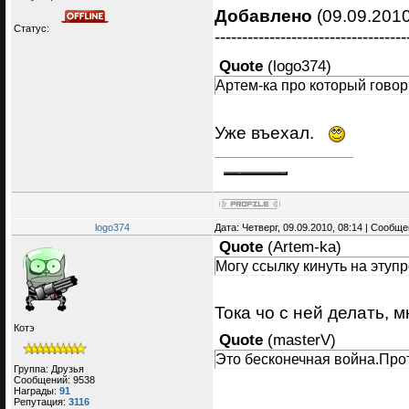
Добавлено
(09.09.2010
Статус:
-----------------------------------
Quote
(
logo374
)
Артем-ка про который говор
Уже въехал.
logo374
Дата: Четверг, 09.09.2010, 08:14 | Сообщ
Quote
(
Artem-ka
)
Могу ссылку кинуть на этупр
Тока чо с ней делать, м
Котэ
Quote
(
masterV
)
Это бесконечная война.Про
Группа: Друзья
Сообщений:
9538
Награды:
91
Репутация:
3116