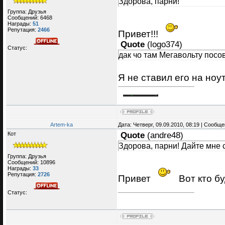
Здорова, парни!
Группа: Друзья
Сообщений:
6468
Награды:
51
Репутация:
2466
Привет!!!
Quote
(
logo374
)
Статус:
дак чо там Мегавольту посо
Я не ставил его на ноу
Artem-ka
Дата: Четверг, 09.09.2010, 08:19 | Сообщ
Кот
Quote
(
andre48
)
Здорова, парни! Дайте мне 
Группа: Друзья
Сообщений:
10896
Награды:
33
Репутация:
2726
Привет
Вот кто б
Статус: