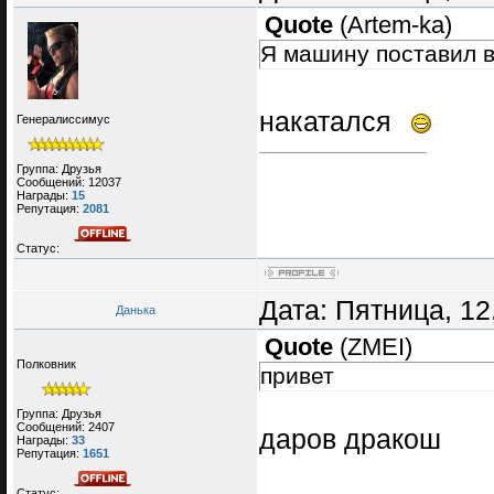
Quote
(
Artem-ka
)
Я машину поставил 
накатался
Генералиссимус
Группа: Друзья
Сообщений:
12037
Награды:
15
Репутация:
2081
Статус:
Дата: Пятница, 12
Данька
Quote
(
ZMEI
)
Полковник
привет
Группа: Друзья
Сообщений:
2407
даров дракош
Награды:
33
Репутация:
1651
Статус: