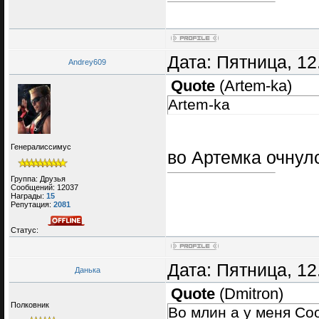
Дата: Пятница, 12
Andrey609
Quote
(
Artem-ka
)
Artem-ka
Генералиссимус
во Артемка очну
Группа: Друзья
Сообщений:
12037
Награды:
15
Репутация:
2081
Статус:
Дата: Пятница, 12
Данька
Quote
(
Dmitron
)
Полковник
Во млин а у меня Со