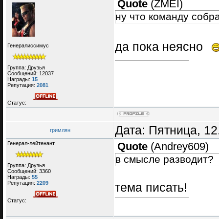
Quote
(
ZMEI
)
ну что команду собр
да пока неясно
Генералиссимус
Группа: Друзья
Сообщений:
12037
Награды:
15
Репутация:
2081
Статус:
Дата: Пятница, 12
гримлян
Генерал-лейтенант
Quote
(
Andrey609
)
в смысле разводит?
Группа: Друзья
Сообщений:
3360
Награды:
55
Репутация:
2209
тема писать!
Статус: