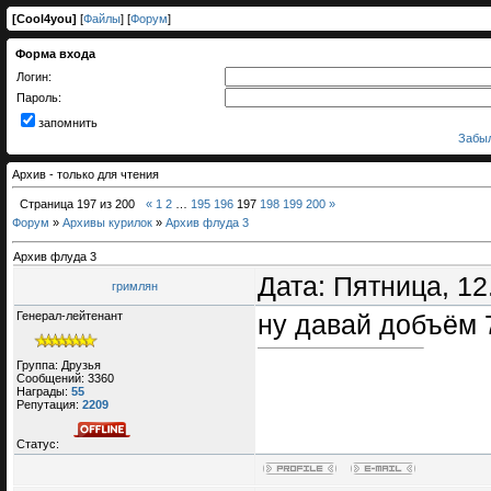
[
Cool4you
]
[
Файлы
] [
Форум
]
Форма входа
Логин:
Пароль:
запомнить
Забыл
Архив - только для чтения
Страница
197
из
200
«
1
2
…
195
196
197
198
199
200
»
Форум
»
Архивы курилок
»
Архив флуда 3
Архив флуда 3
Дата: Пятница, 12
гримлян
Генерал-лейтенант
ну давай добъём 
Группа: Друзья
Сообщений:
3360
Награды:
55
Репутация:
2209
Статус: