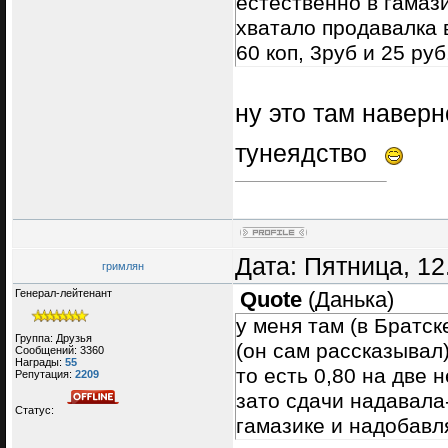
естественно в гамази
хватало продавалка в
60 коп, 3руб и 25 р
ну это там навер
тунеядство
Дата: Пятница, 12
гримлян
Генерал-лейтенант
Quote
(
Данька
)
у меня там (в Братс
Группа: Друзья
(он сам рассказывал)
Сообщений:
3360
Награды:
55
то есть 0,80 на две 
Репутация:
2209
зато сдачи надавала-
Статус:
гамазике и надобавл