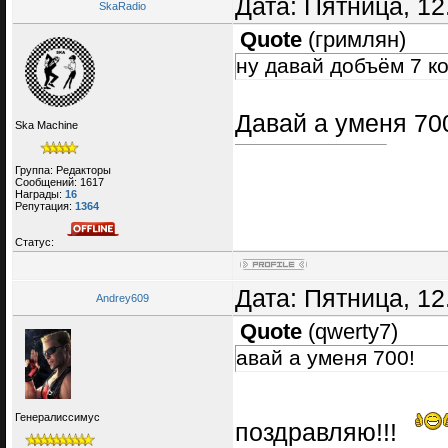
Дата: Пятница, 12
SkaRadio
Quote
(
гримлян
)
ну давай добъём 7 к
Давай а уменя 70
Ska Machine
Группа: Редакторы
Сообщений:
1617
Награды:
16
Репутация:
1364
Статус:
Дата: Пятница, 12
Andrey609
Quote
(
qwerty7
)
авай а уменя 700!
Генералиссимус
поздравляю!!!