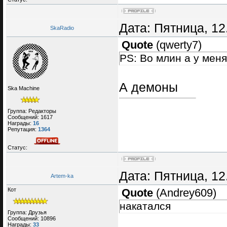
Дата: Пятница, 12
SkaRadio
Quote
(
qwerty7
)
PS: Во млин а у мен
А демоны
Ska Machine
Группа: Редакторы
Сообщений:
1617
Награды:
16
Репутация:
1364
Статус:
Дата: Пятница, 12
Artem-ka
Кот
Quote
(
Andrey609
)
накатался
Группа: Друзья
Сообщений:
10896
Награды:
33