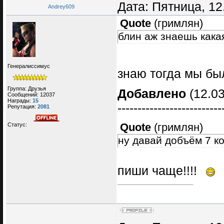
Дата: Пятница, 12
Andrey609
Quote
(
гримлян
)
блин аж знаешь какая
Генералиссимус
знаю тогда мы б
Группа: Друзья
Добавлено
(12.03
Сообщений:
12037
Награды:
15
--------------------------
Репутация:
2081
Quote
(
гримлян
)
Статус:
ну давай добъём 7 к
пиши чаще!!!!