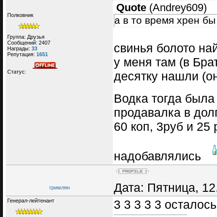
Quote
(
Andrey609
)
Полковник
а в то время хрен бы
Группа: Друзья
Сообщений:
2407
свинья болото най
Награды:
33
Репутация:
1651
у меня там (в Бра
Статус:
десятку нашли (он
Водка тогда была 
продавалка в долг
60 коп, 3руб и 25
надобавлялись
Дата: Пятница, 12
гримлян
Генерал-лейтенант
3 3 3 3 3 осталось