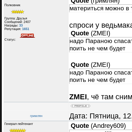
Quote
(
гримлян
)
Полковник
материться можно в 
Группа: Друзья
Сообщений:
2407
спроси у ведьма
Награды:
33
Репутация:
1651
Quote
(
ZMEI
)
надо Параною спасат
Статус:
поить не чем будет
Quote
(
ZMEI
)
надо Параною спасат
поить не чем будет
ZMEI
, чё там сни
Дата: Пятница, 12
гримлян
Генерал-лейтенант
Quote
(
Andrey609
)