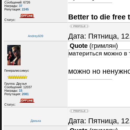
Сообщений:
6726
Награды:
37
Репутация:
2245
Better to die free 
Статус:
Дата: Пятница, 12
Andrey609
Quote
(
гримлян
)
материться можно в 
можно но ненужн
Генералиссимус
Группа: Друзья
Сообщений:
12037
Награды:
15
Репутация:
2081
Статус:
Дата: Пятница, 12
Данька