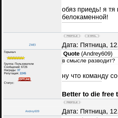
обяз приедь! я тя
белокаменной!
Дата: Пятница, 12
ZMEI
Горыныч
Quote
(
Andrey609
)
в смысле разводит?
Группа: Пользователи
Сообщений:
6726
Награды:
37
Репутация:
2245
ну что команду с
Статус:
Better to die free 
Дата: Пятница, 12
Andrey609