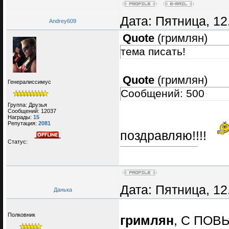
Дата: Пятница, 12
Andrey609
Quote
(
гримлян
)
тема писать!
Quote
(
гримлян
)
Генералиссимус
Сообщений: 500
Группа: Друзья
Сообщений:
12037
Награды:
15
Репутация:
2081
поздравляю!!!!
Статус:
Дата: Пятница, 12
Данька
Полковник
гримлян
, С ПОВ