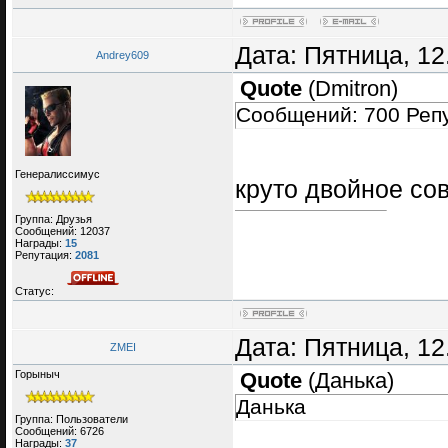
Дата: Пятница, 12
Andrey609
Quote
(
Dmitron
)
Сообщений: 700 Репу
Генералиссимус
круто двойное с
Группа: Друзья
Сообщений:
12037
Награды:
15
Репутация:
2081
Статус:
Дата: Пятница, 12
ZMEI
Горыныч
Quote
(
Данька
)
Данька
Группа: Пользователи
Сообщений:
6726
Награды:
37