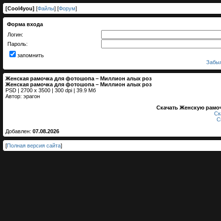
[
Cool4you
]
[
Файлы
] [
Форум
]
Форма входа
Логин:
Пароль:
запомнить
Забыл
Женская рамочка для фотошопа – Миллион алых роз
Женская рамочка для фотошопа – Миллион алых роз
PSD | 2700 x 3500 | 300 dpi | 39.9 Мб
Автор: эрагон
Скачать Женскую рамо
Ск
Ск
Добавлен:
07.08.2026
[
Полная версия сайта
]