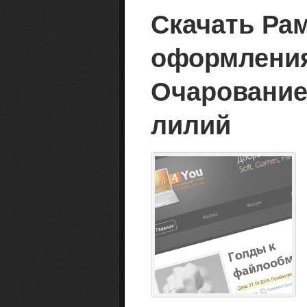
Скачать Ра
оформления
Очарование
лилий