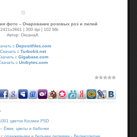
ия фото – Очарование розовых роз и лилий
 2421х3661 | 300 dpi | 102 Mb
Автор: ОксанаА.
ачать с
Depositfiles.com
Скачать с
Turbobit.net
Скачать с
Gigabase.com
Скачать с
Unibytes.com
.
 1001 цветок Космеи PSD
– Ёжик, цветы и бабочки
 с оранжевыми и белыми лилиями - Великолепие