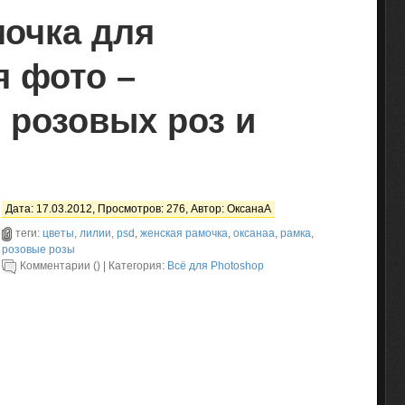
мочка для
 фото –
 розовых роз и
Дата: 17.03.2012, Просмотров: 276, Автор:
ОксанаА
теги:
цветы
,
лилии
,
psd
,
женская рамочка
,
оксанаа
,
рамка
,
розовые розы
Комментарии () | Категория:
Всё для Photoshop