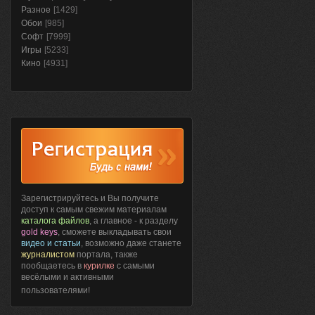
Разное
[1429]
Обои
[985]
Софт
[7999]
Игры
[5233]
Кино
[4931]
Зарегистрируйтесь и Вы получите
доступ к самым свежим материалам
каталога файлов
, а главное - к разделу
gold keys
, сможете выкладывать свои
видео и статьи
, возможно даже станете
журналистом
портала, также
пообщаетесь в
курилке
с самыми
весёлыми и активными
пользователями!