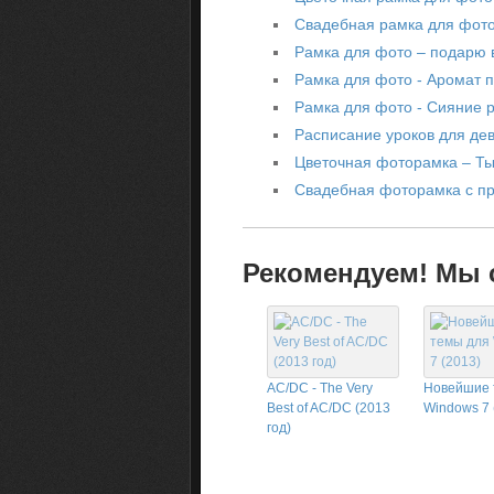
Свадебная рамка для фото
Рамка для фото – подарю 
Рамка для фото - Аромат 
Рамка для фото - Сияние 
Расписание уроков для дев
Цветочная фоторамка – Ты
Cвадебная фоторамка с пр
Рекомендуем! Мы с
AC/DC - The Very
Новейшие 
Best of AC/DC (2013
Windows 7 
год)