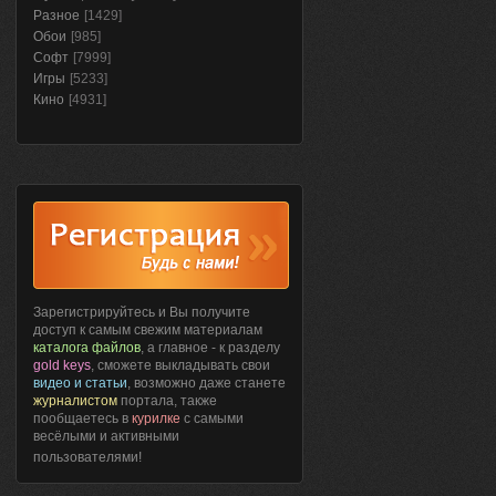
Разное
[1429]
Обои
[985]
Софт
[7999]
Игры
[5233]
Кино
[4931]
Зарегистрируйтесь и Вы получите
доступ к самым свежим материалам
каталога файлов
, а главное - к разделу
gold keys
, сможете выкладывать свои
видео и статьи
, возможно даже станете
журналистом
портала, также
пообщаетесь в
курилке
с самыми
весёлыми и активными
пользователями!