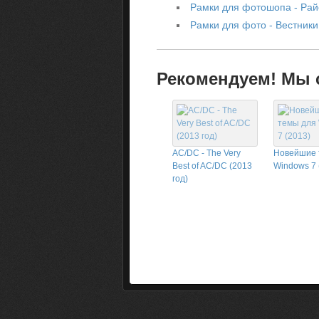
Рамки для фотошопа - Рай
Рамки для фото - Вестники
Рекомендуем! Мы с
AC/DC - The Very
Новейшие 
Best of AC/DC (2013
Windows 7 
год)