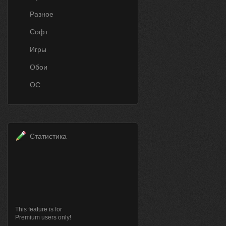
Разное
Софт
Игры
Обои
ОС
Статистика
This feature is for
Premium users only!