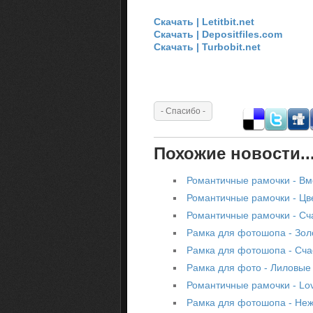
Скачать | Letitbit.net
Скачать | Depositfiles.com
Скачать | Turbobit.net
Похожие новости..
Романтичные рамочки - Вм
Романтичные рамочки - Цв
Романтичные рамочки - Сч
Рамка для фотошопа - Зол
Рамка для фотошопа - Сч
Рамка для фото - Лиловые
Романтичные рамочки - Lo
Рамка для фотошопа - Неж