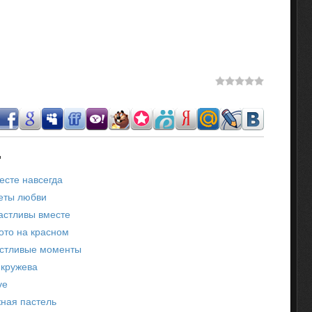
.
есте навсегда
еты любви
астливы вместе
ото на красном
астливые моменты
 кружева
ve
ная пастель