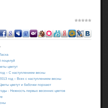
.
Пасха
й поцелуй
веты цветут
год – С наступлением весны
2013 год – Всех с наступлением весны
Цветы цветут и бабочки порхают
годы - Нежность первых весенних цветов
ve
есны