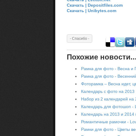
Скачать | Depositfiles.com
Скачать | Unibytes.com
Похожие новости..
Рамка для фото - Весна и 
Рамка для фото - Весенни
Фоторамка – Весна идет, ц
Календарь с фото на 2013 
Набор из 2 календарей на 
Календарь для фотошоп - 
Календарь на 2013 и 2014 
Романтичные рамочки - Lo
Рамки для фото - Цветы в