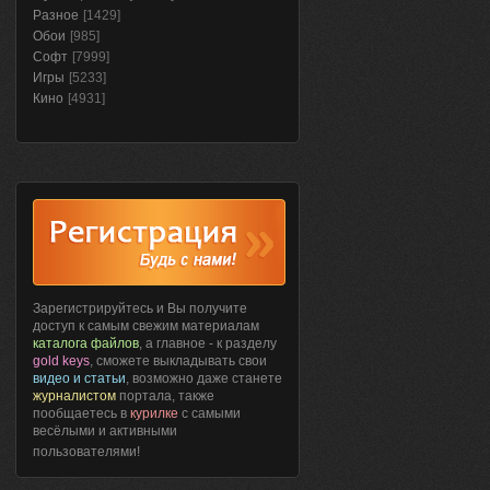
Разное
[1429]
Обои
[985]
Софт
[7999]
Игры
[5233]
Кино
[4931]
Зарегистрируйтесь и Вы получите
доступ к самым свежим материалам
каталога файлов
, а главное - к разделу
gold keys
, сможете выкладывать свои
видео и статьи
, возможно даже станете
журналистом
портала, также
пообщаетесь в
курилке
с самыми
весёлыми и активными
пользователями!