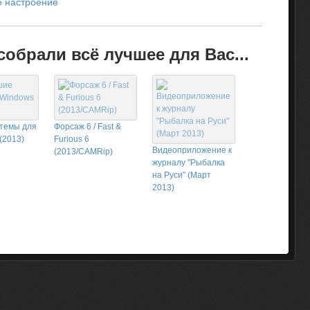
е настроение
обрали всё лучшее для Вас...
темы для
Форсаж 6 / Fast &
(2013)
Furious 6
Видеоприложение к
(2013/CAMRip)
журналу "Рыбалка
на Руси" (Март
2013)