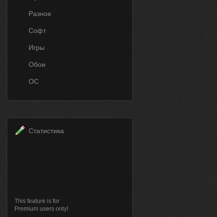
Разное
Софт
Игры
Обои
ОС
Статистика
This feature is for
Premium users only!