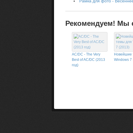
Рамка для фото - Весенне
Рекомендуем! Мы с
AC/DC - The Very
Новейшие 
Best of AC/DC (2013
Windows 7 
год)