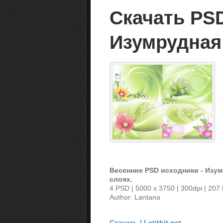
Скачать PSD
Изумрудная
Весенние PSD исходники - Изу
слоях.
4 PSD | 5000 x 3750 | 300dpi | 207
Author: Lantana
Скачать | Letitbit.net