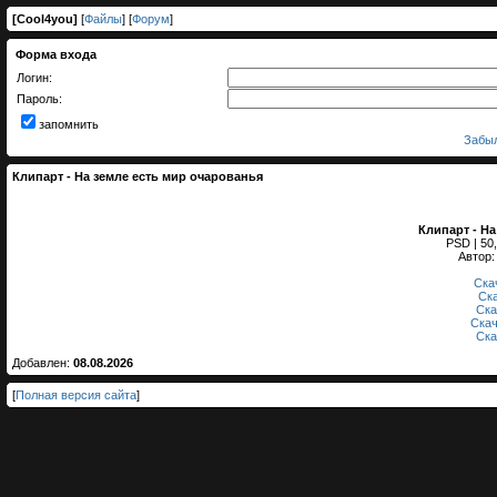
[
Cool4you
]
[
Файлы
] [
Форум
]
Форма входа
Логин:
Пароль:
запомнить
Забыл
Клипарт - На земле есть мир очарованья
Клипарт - Н
PSD | 50,
Автор:
Ска
Ск
Ска
Скач
Ска
Добавлен:
08.08.2026
[
Полная версия сайта
]