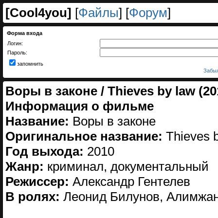
[
Cool4you
]
[
Файлы
] [
Форум
]
Форма входа
Логин:
Пароль:
запомнить
Забыл
Воры в законе / Thieves by law (
Информация о фильме
Название:
Воры в законе
Оригинальное название:
Thieves b
Год выхода:
2010
Жанр:
криминал, документальный
Режиссер:
Александр Гентелев
В ролях:
Леонид Билунов, Алимжан