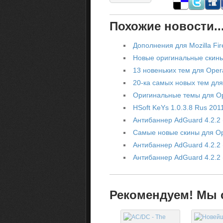
Похожие новости..
Дополнения для Mozilla Fir
Новые оригинальные скины
13 новеньких тем для Oper
20-ка самых новых тем дл
Оригинальные темы для O
HSoft KeYs 1.0.3.8 Rus 201
Антибаннер AdGuard 4.2.2 (
Самые новые скины для O
Антибаннер AdGuard 4.2.2 (
Антибаннер AdGuard 4.2.2 (
Рекомендуем! Мы с