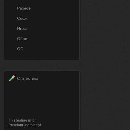
Разное
Софт
Игры
Обои
ОС
Статистика
This feature is for
Premium users only!