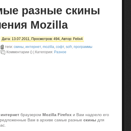
мые разные скины
ения Mozilla
Дата: 13.07.2011, Просмотров: 494, Автор:
Felix4
теги:
скины
,
интернет
,
mozilla
,
софт
,
sofт
,
программы
Комментарии () | Категория:
Разное
м
интернет
браузером
Mozilla
Firefox
и Вам надоело его
предложенные Вам в архиве самые разные
скины
для
ас.