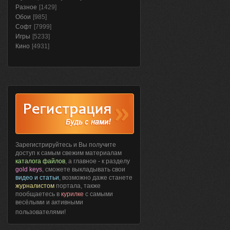
Разное
[1429]
Обои
[985]
Софт
[7999]
Игры
[5233]
Кино
[4931]
Зарегистрируйтесь и Вы получите
доступ к самым свежим материалам
каталога файлов
, а главное - к разделу
gold keys
, сможете выкладывать свои
видео и статьи
, возможно даже станете
журналистом
портала, также
пообщаетесь в
курилке
с самыми
весёлыми и активными
пользователями!