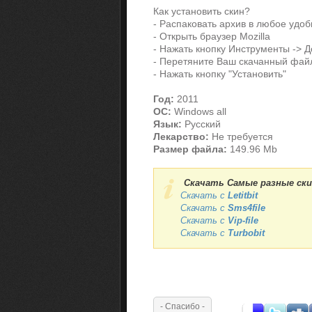
Как установить скин?
- Распаковать архив в любое удо
- Открыть браузер Mozilla
- Нажать кнопку Инструменты -> 
- Перетяните Ваш скачанный файл
- Нажать кнопку "Установить"
Год:
2011
OC:
Windows all
Язык:
Русский
Лекарство:
Не требуется
Размер файла:
149.96 Mb
Скачать Самые разные ски
Скачать с
Letitbit
Скачать с
Sms4file
Скачать с
Vip-file
Скачать с
Turbobit