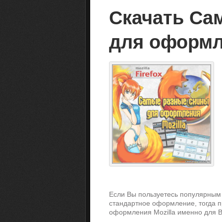
Скачать Са
для оформл
Если Вы пользуетесь популярны
стандартное оформление, тогда 
оформления Mozilla именно для В