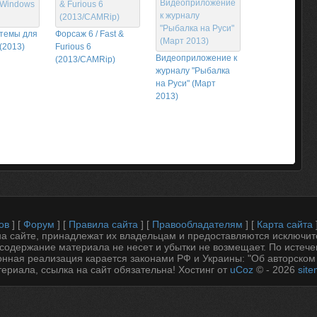
темы для
Форсаж 6 / Fast &
(2013)
Furious 6
Видеоприложение к
(2013/CAMRip)
журналу "Рыбалка
на Руси" (Март
2013)
ов
] [
Форум
] [
Правила сайта
] [
Правообладателям
] [
Карта сайта
 сайте, принадлежат их владельцам и предоставляются исключит
содержание материала не несет и убытки не возмещает. По истеч
онная реализация карается законами РФ и Украины: "Об авторском
ериала, ссылка на сайт обязательна!
Хостинг от
uCoz
© - 2026
sit