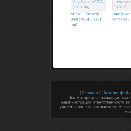
AC/DC - The Very
Новейшие 
Best of AC/DC (2013
Windows 7 
год)
[
Главная
] [
Каталог файл
Все материалы, размещенные на
Администрация ответственности за 
удален с вашего компьютера. Незак
мат
.