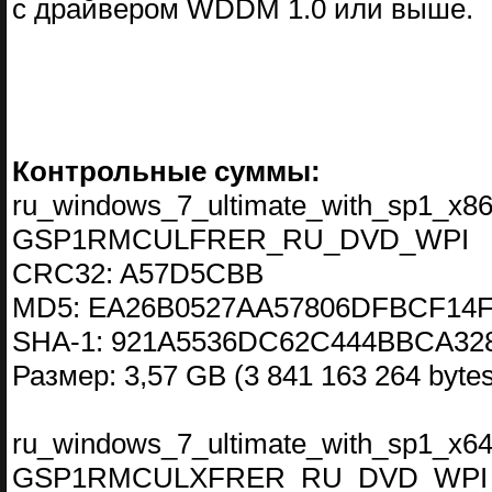
с драйвером WDDM 1.0 или выше.
Контрольные суммы:
ru_windows_7_ultimate_with_sp1_x86_
GSP1RMCULFRER_RU_DVD_WPI
CRC32: A57D5CBB
MD5: EA26B0527AA57806DFBCF14
SHA-1: 921A5536DC62C444BBCA32
Размер: 3,57 GB (3 841 163 264 bytes
ru_windows_7_ultimate_with_sp1_x64_
GSP1RMCULXFRER_RU_DVD_WPI