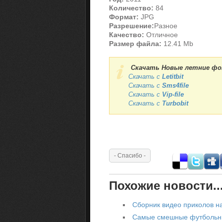
Количество:
84
Формат:
JPG
Разрешение:
Разное
Качество:
Отличное
Размер файла:
12.41 Mb
Скачать Новые летние фот
Скачать с
Letitbit
Скачать с
Sms4file
Скачать с
Vip-file
Скачать с
Turbobit
Похожие новости..
Сборник видео приколов н
Самые смешные футбольны