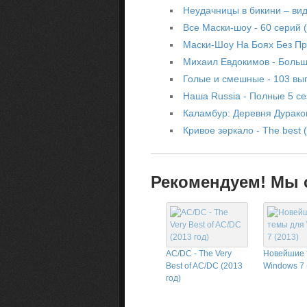
Неудачницы в бикини – ви
Все Маски-шоу - 60 серий 
Маски-Шоу На Боях Без Пр
Михаил Евдокимов - Больш
Голые и смешные - 103 вып
Наша Russia - Полные 5 се
Каламбур: Деревня Дураков
Кривое зеркало - The best 
Рекомендуем! Мы с
AC/DC - The Very
Новейшие 
Best of AC/DC (2013
Windows 7 
год)