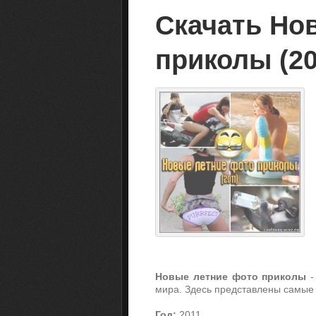
Скачать Но
приколы (20
Новые летние фото приколы
-
мира. Здесь представлены самые
Год:
2011