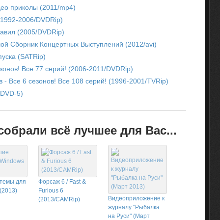
део приколы (2011/mp4)
(1992-2006/DVDRip)
авил (2005/DVDRip)
ой Сборник Концертных Выступлений (2012/avi)
уска (SATRip)
зонов! Все 77 серий! (2006-2011/DVDRip)
 - Все 6 сезонов! Все 108 серий! (1996-2001/TVRip)
(DVD-5)
обрали всё лучшее для Вас...
темы для
Форсаж 6 / Fast &
(2013)
Furious 6
Видеоприложение к
(2013/CAMRip)
журналу "Рыбалка
на Руси" (Март