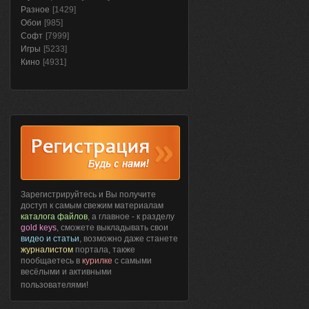
Разное
[1429]
Обои
[985]
Софт
[7999]
Игры
[5233]
Кино
[4931]
Зарегистрируйтесь и Вы получите
доступ к самым свежим материалам
каталога файлов
, а главное - к разделу
gold keys
, сможете выкладывать свои
видео и статьи
, возможно даже станете
журналистом
портала, также
пообщаетесь в
курилке
с самыми
весёлыми и активными
пользователями!