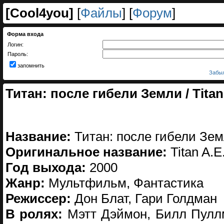
[
Cool4you
]
[
Файлы
] [
Форум
]
Форма входа
Логин:
Пароль:
запомнить
Забыл
Титан: после гибели Земли / Titan
Название:
Титан: после гибели Зе
Оригинальное название:
Titan A.E
Год выхода:
2000
Жанр:
Мультфильм, Фантастика
Режиссер:
Дон Блат, Гари Голдман
В ролях:
Мэтт Дэймон, Билл Пулл