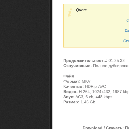
Quote
С
Ск
Ска
Продолжительность:
01:25:33
Озвучивание:
Полное дублирова
Файл
Формат:
MKV
Качество:
HDRip-AVC
Видео:
H.264, 1024x432, 1987 kb
Звук:
AC3, 6 ch, 448 kbps
Размер:
1.46 Gb
Download / Скачать: П