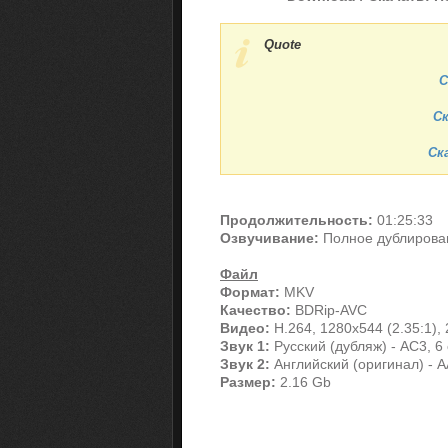
Quote
С
Ск
Ска
Продолжительность:
01:25:33
Озвучивание:
Полное дублирова
Файл
Формат:
MKV
Качество:
BDRip-AVC
Видео:
H.264, 1280x544 (2.35:1), 2
Звук 1:
Русский (дубляж) - AC3, 6 
Звук 2:
Английский (оригинал) - A
Размер:
2.16 Gb