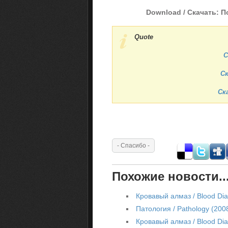
Download / Скачать: П
Quote
С
Ск
Ска
Похожие новости..
Кровавый алмаз / Blood Di
Патология / Pathology (20
Кровавый алмаз / Blood Di