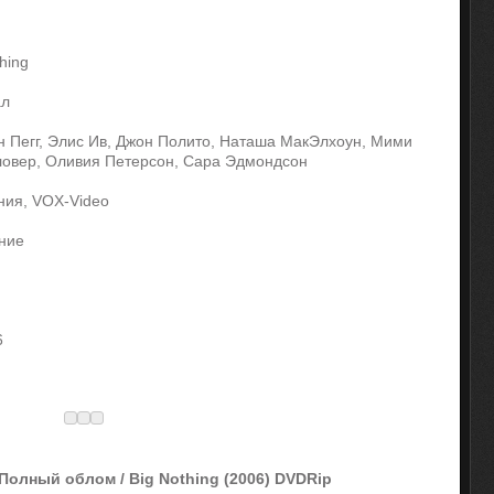
hing
ал
Пегг, Элис Ив, Джон Полито, Наташа МакЭлхоун, Мими
ловер, Оливия Петерсон, Сара Эдмондсон
ния, VOX-Video
ние
6
 Полный облом / Big Nothing (2006) DVDRip