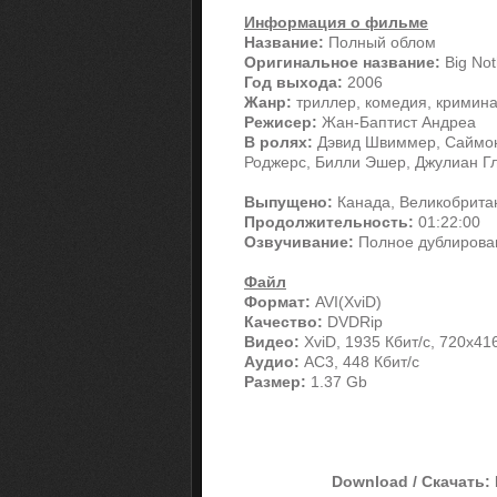
Информация о фильме
Название:
Полный облом
Оригинальное название:
Big Not
Год выхода:
2006
Жанр:
триллер, комедия, кримин
Режисер:
Жан-Баптист Андреа
В ролях:
Дэвид Швиммер, Саймон 
Роджерс, Билли Эшер, Джулиан Г
Выпущено:
Канада, Великобрита
Продолжительность:
01:22:00
Озвучивание:
Полное дублирова
Файл
Формат:
AVI(XviD)
Качество:
DVDRip
Видео:
XviD, 1935 Кбит/с, 720x41
Аудио:
AC3, 448 Кбит/с
Размер:
1.37 Gb
Download / Скачать: