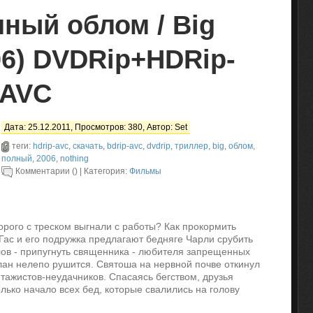
ный облом / Big
06) DVDRip+HDRip-
-AVC
Дата: 25.12.2011, Просмотров: 380, Автор:
Set
теги:
hdrip-avc
,
скачать
,
bdrip-avc
,
dvdrip
,
триллер
,
big
,
облом
,
полный
,
2006
,
nothing
Комментарии () | Категория:
Фильмы
орого с треском выгнали с работы? Как прокормить
ас и его подружка предлагают бедняге Чарли срубить
елов - припугнуть священника - любителя запрещенных
лан нелепо рушится. Святоша на нервной почве откинул
тажистов-неудачников. Спасаясь бегством, друзья
олько начало всех бед, которые свалились на голову