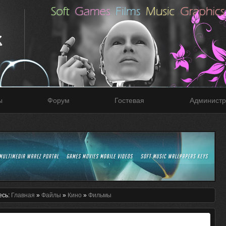
ы
Форум
Гостевая
Администр
есь:
Главная
»
Файлы
»
Кино
»
Фильмы