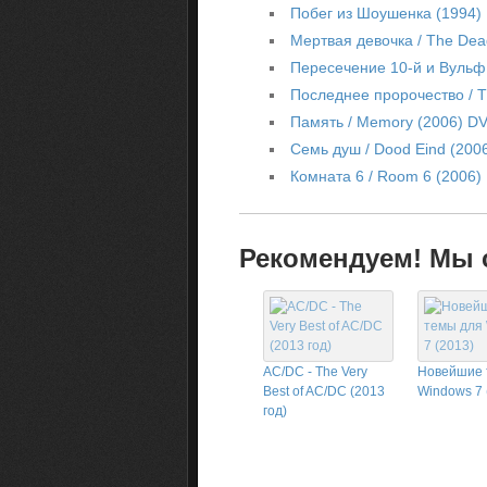
Побег из Шоушенка (1994)
Мертвая девочка / The Dea
Пересечение 10-й и Вульф 
Последнее пророчество / 
Память / Memory (2006) D
Семь душ / Dood Eind (200
Комната 6 / Room 6 (2006)
Рекомендуем! Мы с
AC/DC - The Very
Новейшие 
Best of AC/DC (2013
Windows 7 
год)