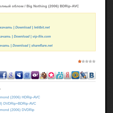
олный облом / Big Nothing (2006) BDRip-AVC
качать | Download | letitbit.net
ачать | Download | vip-file.com
чать | Download | shareflare.net
.
amond (2006) HDRip-AVC
08) DVDRip+BDRip-AVC
amond (2006) DVDRip