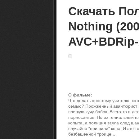
Скачать Пол
Nothing (20
AVC+BDRip
О фильме:
Что делать простому учителю, кот
семью? Прожженный авантюрист Г
влегкую кучу бабок. Всего-то и д
порносайтов. Но их гениальный п
копыта, а полиция взяла след шан
случайно "пришили" копа. И это т
безбашенной троице...