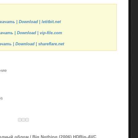
качать | Download | letitbit.net
ачать | Download | vip-file.com
чать | Download | shareflare.net
ние
ps
олный облом / Big Nothing (2006) HDRip-AVC