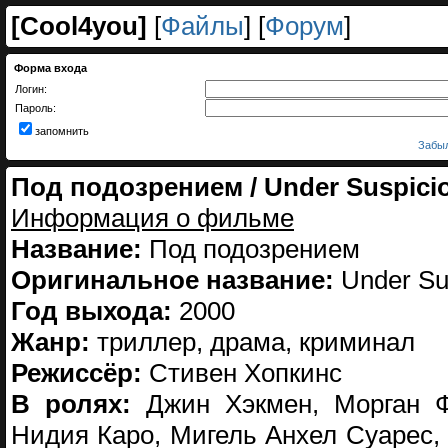
[
Cool4you
]
[
Файлы
] [
Форум
]
Форма входа
Логин:
Пароль:
запомнить
Забыл
Под подозрением / Under Suspici
Информация о фильме
Название:
Под подозрением
Оригинальное название:
Under Su
Год выхода:
2000
Жанр:
триллер, драма, криминал
Режиссёр:
Стивен Хопкинс
В ролях:
Джин Хэкмен, Морган Ф
Нидия Каро, Мигель Анхел Суарес,