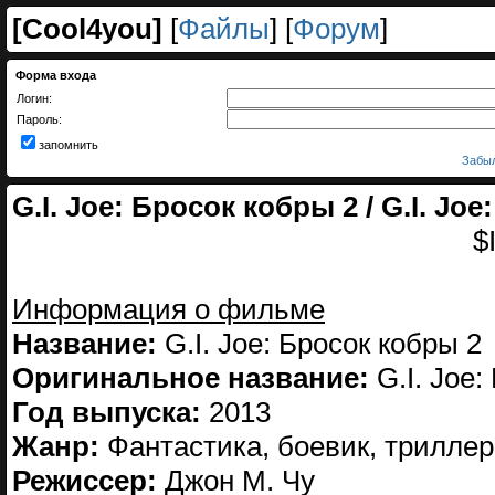
[
Cool4you
]
[
Файлы
] [
Форум
]
Форма входа
Логин:
Пароль:
запомнить
Забыл
G.I. Joe: Бросок кобры 2 / G.I. Joe
$
Информация о фильме
Название:
G.I. Joe: Бросок кобры 2
Оригинальное название:
G.I. Joe: 
Год выпуска:
2013
Жанр:
Фантастика, боевик, триллер
Режиссер:
Джон М. Чу