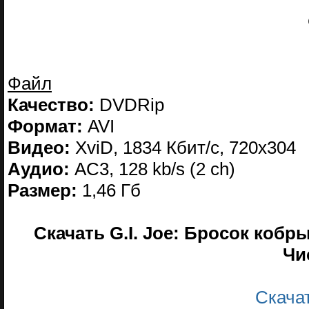
Файл
Качество:
DVDRip
Формат:
AVI
Видео:
XviD, 1834 Кбит/с, 720x304
Аудио:
AC3, 128 kb/s (2 ch)
Размер:
1,46 Гб
Скачать G.I. Joe: Бросок кобры 2
Чи
Скачать