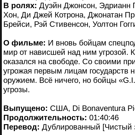
В ролях:
Дуэйн Джонсон, Эдрианн П
Хон, Ди Джей Котрона, Джонатан Пр
Брейси, Рэй Стивенсон, Уолтон Гогг
О фильме:
И вновь бойцам спецпод
мир от нависшей над ним угрозой. 
оказался на свободе. Со своими пр
угрожая первым лицам государств 
оружием. Всё ничего, но бойцы «G.I
угрозы.
Выпущено:
США, Di Bonaventura Pi
Продолжительность:
01:40:46
Перевод:
Дублированный [Чистый з