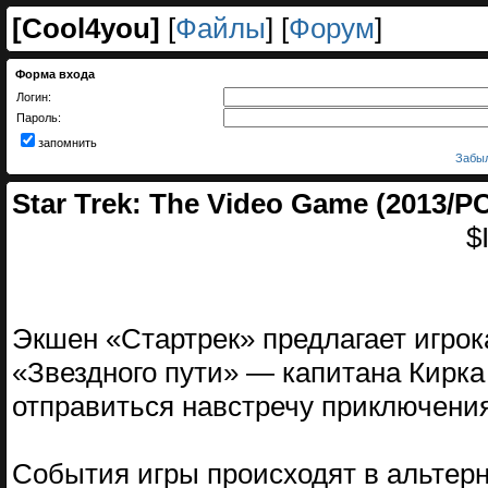
[
Cool4you
]
[
Файлы
] [
Форум
]
Форма входа
Логин:
Пароль:
запомнить
Забыл
Star Trek: The Video Game (2013/
$
Экшен «Стартрек» предлагает игрок
«Звездного пути» — капитана Кирк
отправиться навстречу приключени
События игры происходят в альтерн