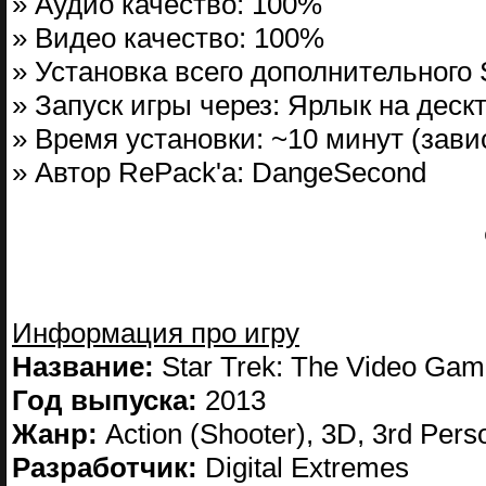
» Аудио качество: 100%
» Видео качество: 100%
» Установка всего дополнительного 
» Запуск игры через: Ярлык на деск
» Время установки: ~10 минут (зав
» Автор RePack'a: DangeSecond
Информация про игру
Название:
Star Trek: The Video Ga
Год выпуска:
2013
Жанр:
Action (Shooter), 3D, 3rd Pers
Разработчик:
Digital Extremes