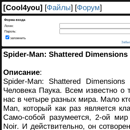
[
Cool4you
]
[
Файлы
] [
Форум
]
Форма входа
Логин:
Пароль:
запомнить
Забыл
Spider-Man: Shattered Dimensions 
Описание
:
Spider-Man: Shattered Dimension
Человека Паука. Всем известно о т
нас в четыре разных мира. Мало кто 
Man, который как раз является кл
Само-собой разумеется, 2-ой мир
Noir. И действительно, он сотворе