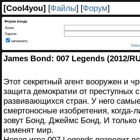
[
Cool4you
]
[
Файлы
] [
Форум
]
Форма входа
Логин:
Пароль:
запомнить
Забыл
James Bond: 007 Legends (2012/R
Этот секретный агент вооружен и ч
защита демократии от преступных 
развивающихся стран. У него самы
смертоносные изобретения, когда-л
зовут Бонд. Джеймс Бонд. И только
изменят мир.
Новая игра 007 Legends позволит 