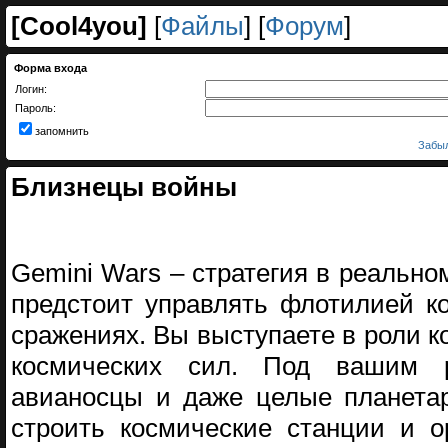
[
Cool4you
]
[
Файлы
] [
Форум
]
Форма входа
Логин:
Пароль:
запомнить
Забыл
Близнецы войны
Gemini Wars – стратегия в реально
предстоит управлять флотилией к
сражениях. Вы выступаете в роли
космических сил. Под вашим р
авианосцы и даже целые планетар
строить космические станции и о