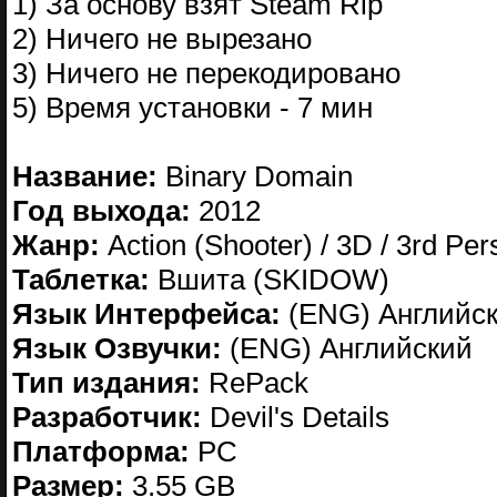
1) За основу взят Steam Rip
2) Ничего не вырезано
3) Ничего не перекодировано
5) Время установки - 7 мин
Название:
Binary Domain
Год выхода:
2012
Жанр:
Action (Shooter) / 3D / 3rd Per
Таблетка:
Вшита (SKIDOW)
Язык Интерфейса:
(ENG) Английс
Язык Озвучки:
(ENG) Английский
Тип издания:
RePack
Разработчик:
Devil's Details
Платформа:
PC
Размер:
3.55 GB