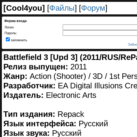
[
Cool4you
]
[
Файлы
] [
Форум
]
Форма входа
Логин:
Пароль:
запомнить
Забыл
Battlefield 3 [Upd 3] (2011/RUS/ReP
Релиз выпущен:
2011
Жанр:
Action (Shooter) / 3D / 1st Per
Разработчик:
EA Digital Illusions Cr
Издатель:
Electronic Arts
Тип издания:
Repack
Язык интерфейса:
Русский
Язык звука:
Русский