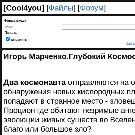
[
Cool4you
]
[
Файлы
] [
Форум
]
Форма входа
Логин:
Пароль:
запомнить
Забыл
Игорь Марченко.Глубокий Космос
Два космонавта
отправляются на о
обнаружения новых кислородных пла
попадают в странное место - злове
Процион где обитают незримые ан
эволюции живых существ во Вселен
благо или большое зло?