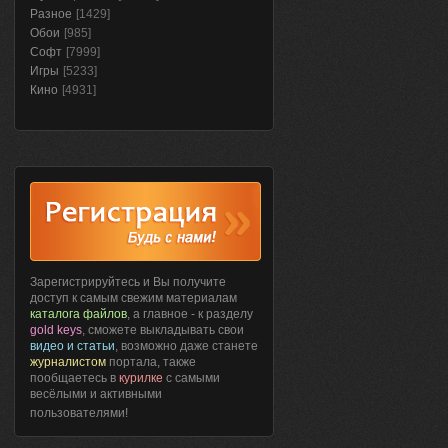
Разное
[1429]
Обои
[985]
Софт
[7999]
Игры
[5233]
Кино
[4931]
Зарегистрируйтесь и Вы получите
доступ к самым свежим материалам
каталога файлов
, а главное - к разделу
gold keys
, сможете выкладывать свои
видео и статьи
, возможно даже станете
журналистом
портала, также
пообщаетесь в
курилке
с самыми
весёлыми и активными
пользователями!