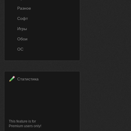
Разное
Софт
Игры
Обои
ОС
Статистика
This feature is for
Premium users only!