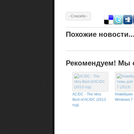
Похожие новости..
Рекомендуем! Мы с
AC/DC - The Very
Новейшие 
Best of AC/DC (2013
Windows 7 
год)