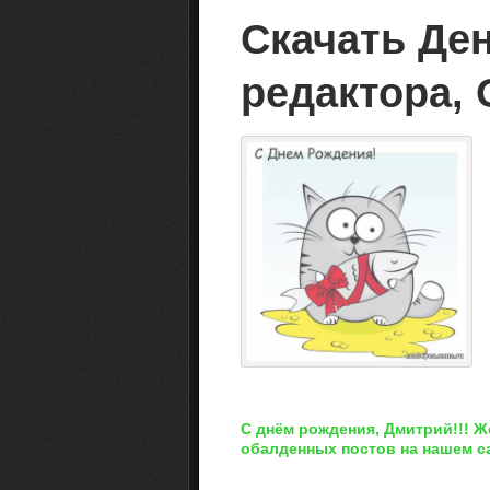
Скачать Де
редактора, 
С днём рождения, Дмитрий!!! Ж
обалденных постов на нашем са