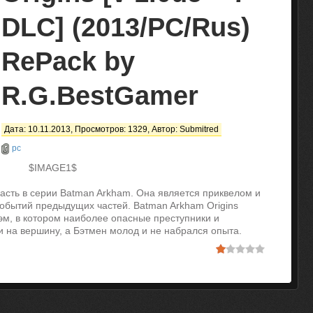
DLC] (2013/PC/Rus)
RePack by
R.G.BestGamer
Дата: 10.11.2013, Просмотров: 1329, Автор:
Submitred
pc
$IMAGE1$
часть в серии Batman Arkham. Она является приквелом и
событий предыдущих частей. Batman Arkham Origins
м, в котором наиболее опасные преступники и
и на вершину, а Бэтмен молод и не набрался опыта.