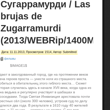
Сугаррамурди / Las
brujas de
Zugarramurdi
(2013/WEBRip/1400Mb)
Дата: 11.11.2013, Просмотров: 1514, Автор:
Submitred
фильмы
$IMAGE1$
ают в заколдованный город, где на протяжении веков
ча героев проста — унести ноги из страшного места.
любиться в обитательниц этого гиблого места… Сюжет
орая случилась здесь в начале XVII века, когда одна из
на ведьма и регулярно участвует в шабашах в
оседками. Тогда Святая Инквизиция арестовала почти
естных сёл (около 300 человек), устроив суд по делу
лился два года. В результате в 1610 году 40 жителей
ве, а 11 из них — сожжены на костре. С тех пор