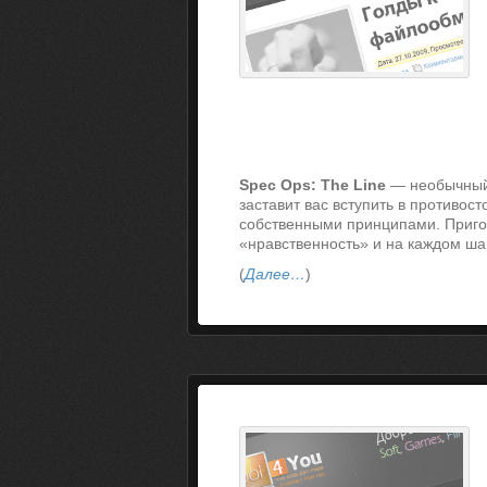
Spec Ops: The Line
— необычный 
заставит вас вступить в противос
собственными принципами. Пригот
«нравственность» и на каждом ша
(
Далее…
)