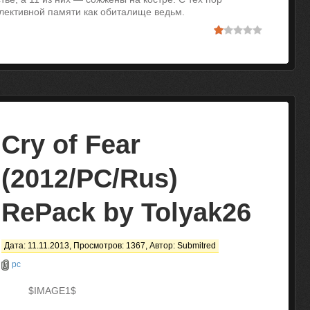
лективной памяти как обиталище ведьм.
Cry of Fear
(2012/PC/Rus)
RePack by Tolyak26
Дата: 11.11.2013, Просмотров: 1367, Автор:
Submitred
pc
$IMAGE1$