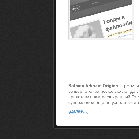
Batman Arkham Origins
- третья 
развернется за несколько лет до 
представит нам расширенный Готэ
суперзлодеи еще не успели взойт
(
Далее…
)