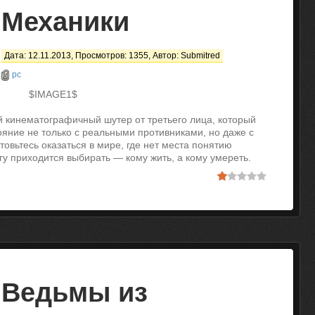
Механики
Дата: 12.11.2013, Просмотров: 1355, Автор:
Submitred
pc
$IMAGE1$
кинематографичный шутер от третьего лица, который
тояние не только с реальными противниками, но даже с
овьтесь оказаться в мире, где нет места понятию
гу приходится выбирать — кому жить, а кому умереть.
Ведьмы из