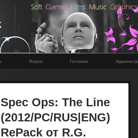
ы
Форум
Гостевая
Администр
Spec Ops: The Line
(2012/PC/RUS|ENG)
RePack от R.G.