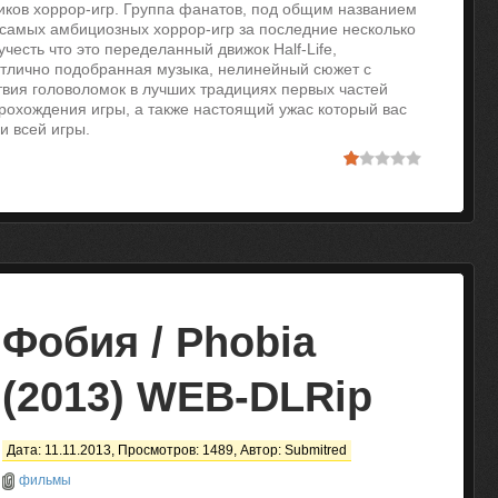
ков хоррор-игр. Группа фанатов, под общим названием
з самых амбициозных хоррор-игр за последние несколько
честь что это переделанный движок Half-Life,
тлично подобранная музыка, нелинейный сюжет с
твия головоломок в лучших традициях первых частей
 прохождения игры, а также настоящий ужас который вас
и всей игры.
Фобия / Phobia
(2013) WEB-DLRip
Дата: 11.11.2013, Просмотров: 1489, Автор:
Submitred
фильмы