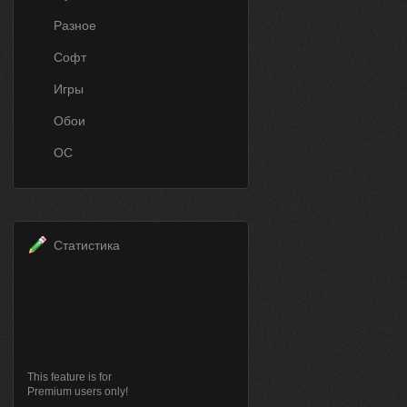
Разное
Софт
Игры
Обои
ОС
Статистика
This feature is for
Premium users only!