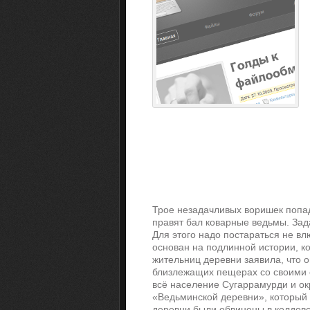
Трое незадачливых воришек попад
правят бал коварные ведьмы. Зада
Для этого надо постараться не в
основан на подлинной истории, кот
жительниц деревни заявила, что о
близлежащих пещерах со своими с
всё население Сугаррамурди и окр
«Ведьминской деревни», который д
деревни были обвинены в колдовст