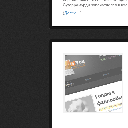
Сугаррамурди запечатлелся в кол
(
Далее…
)