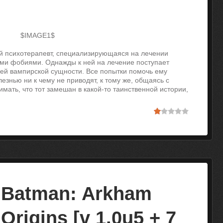
$IMAGE1$
й психотерапевт, специализирующаяся на лечении
ми фобиями. Однажды к ней на лечение поступает
оей вампирской сущности. Все попытки помочь ему
лезнью ни к чему не приводят, к тому же, общаясь с
мать, что тот замешан в какой-то таинственной истории,
Batman: Arkham
Origins [v 1.0u5 + 7