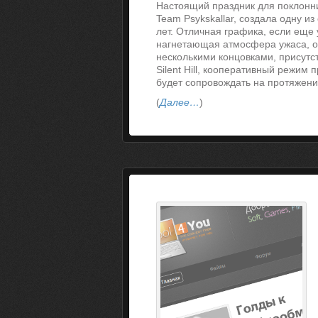
Настоящий праздник для поклонни
Team Psykskallar, создала одну и
лет. Отличная графика, если еще у
нагнетающая атмосфера ужаса, о
несколькими концовками, присутс
Silent Hill, кооперативный режим
будет сопровождать на протяжени
(
Далее…
)