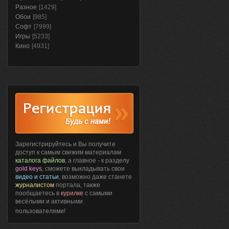
Разное
[1429]
Обои
[985]
Софт
[7999]
Игры
[5233]
Кино
[4931]
Зарегистрируйтесь и Вы получите
доступ к самым свежим материалам
каталога файлов
, а главное - к разделу
gold keys
, сможете выкладывать свои
видео и статьи
, возможно даже станете
журналистом
портала, также
пообщаетесь в
курилке
с самыми
весёлыми и активными
пользователями!