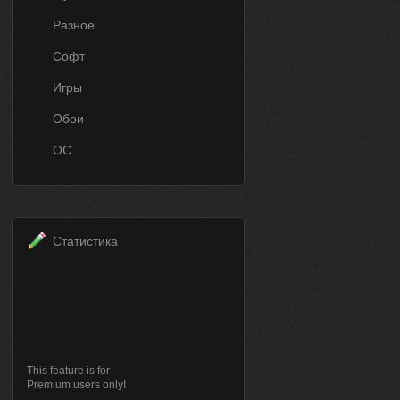
Разное
Софт
Игры
Обои
ОС
Статистика
This feature is for
Premium users only!