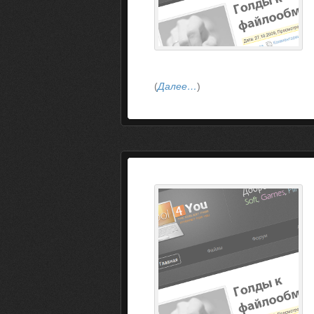
(
Далее…
)