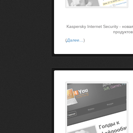
Kaspersky Internet Security - но
продуктов
(
Далее…
)