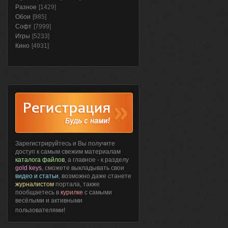
Разное
[1429]
Обои
[985]
Софт
[7999]
Игры
[5233]
Кино
[4931]
Зарегистрируйтесь и Вы получите
доступ к самым свежим материалам
каталога файлов
, а главное - к разделу
gold keys
, сможете выкладывать свои
видео и статьи
, возможно даже станете
журналистом
портала, также
пообщаетесь в
курилке
с самыми
весёлыми и активными
пользователями!