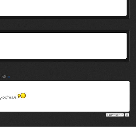
4:58
»
дкостная