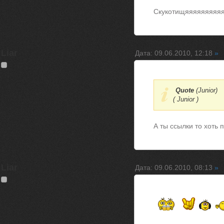
Скукотищяяяяяяяяя
Liar
Дата: 09.06.2010, 12:18
»
Quote
(
Junior
)
( Junior )
А ты ссылки то хоть
Liar
Дата: 09.06.2010, 08:13
»