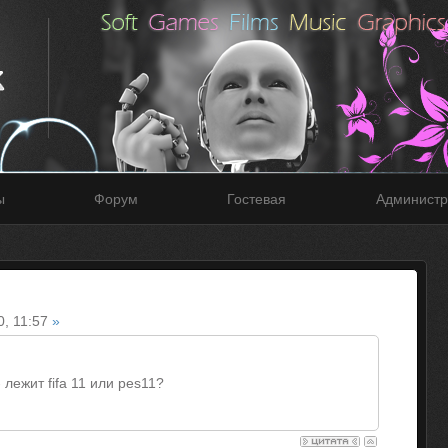
ы
Форум
Гостевая
Администр
0, 11:57
»
- лежит fifa 11 или pes11?