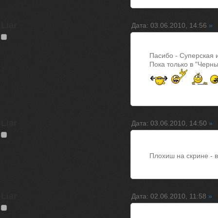
Liar
Дата: 03.06.2010, 14:56
»
Пасибо - Суперская и
Пока только в "Черн
Liar
Дата: 03.06.2010, 14:50
»
Плохиш на скрине - 
Liar
Дата: 02.06.2010, 11:58
»