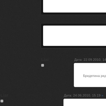
Liar
Дата: 22.09.2010, 1
Бредятина ре
Liar
Дата: 24.06.2010, 15:19
»