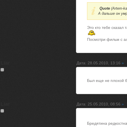
Quote
(
Artem-k
А дальше он ум
Это кто тебе сказал 
Посмотри фильм с ал
Liar
Дата: 28.05.2010, 13:16
»
Был еще не плохой бо
Liar
Дата: 25.05.2010, 08:56
»
Бредятина редкостн