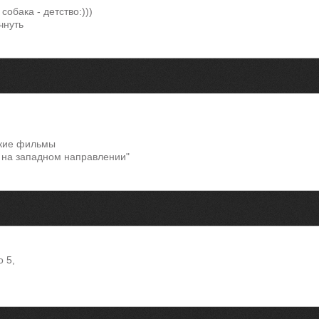
собака - детство:)))
чнуть
кие фильмы
 на западном направлении"
о 5,