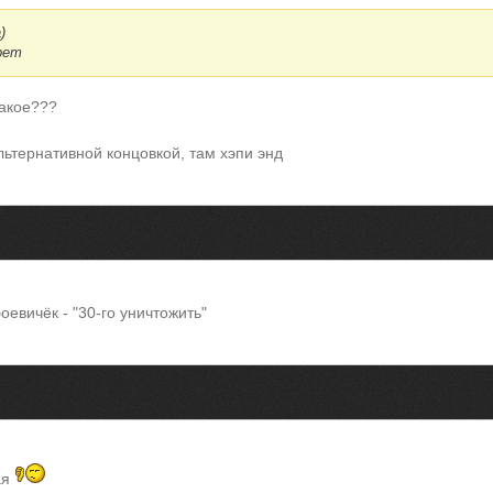
a
)
рет
такое???
ьтернативной концовкой, там хэпи энд
евичёк - "30-го уничтожить"
ая