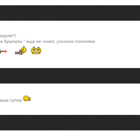
груля!!!
ые бушлаты " еще не гонял, уххххххх погоняем
ваще супер