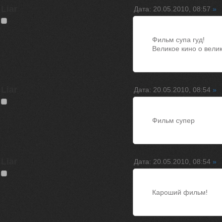
Liar
Дата: 20.05.2010, 08:57
»
Фильм супа гуд!
Великое кино о велик
Liar
Дата: 20.05.2010, 08:54
»
Фильм супер
Liar
Дата: 20.05.2010, 08:54
»
Кароший фильм!