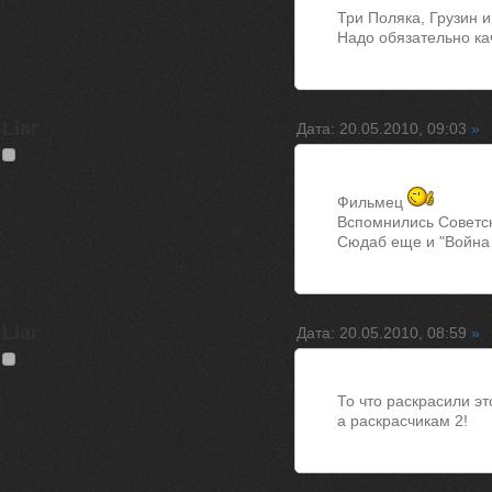
Три Поляка, Грузин и 
Надо обязательно ка
Liar
Дата: 20.05.2010, 09:03
»
Фильмец
Вспомнились Советс
Сюдаб еще и "Война
Liar
Дата: 20.05.2010, 08:59
»
То что раскрасили эт
а раскрасчикам 2!