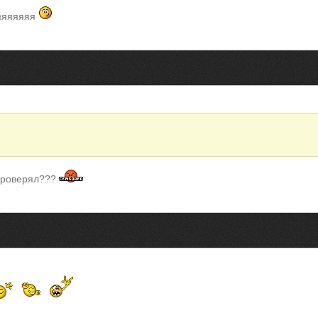
яяяяяяя
 проверял???