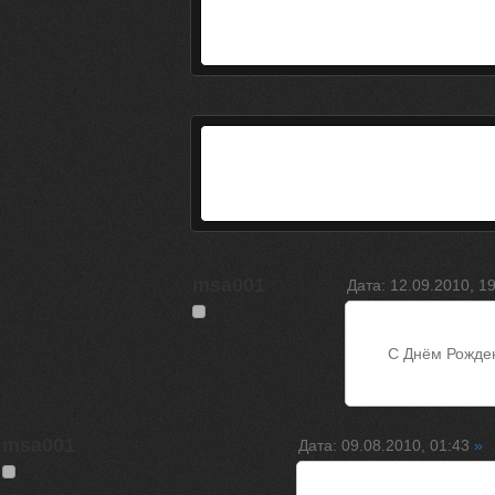
msa001
Дата: 12.09.2010, 1
C Днём Рождени
msa001
Дата: 09.08.2010, 01:43
»