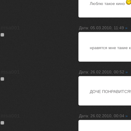
Люблю такое кино
msa001
Дата: 05.03.2010, 11:49
»
нравятся мне такие 
msa001
Дата: 26.02.2010, 00:52
»
ДОЧЕ ПОНРАВИТСЯ
msa001
Дата: 26.02.2010, 00:04
»