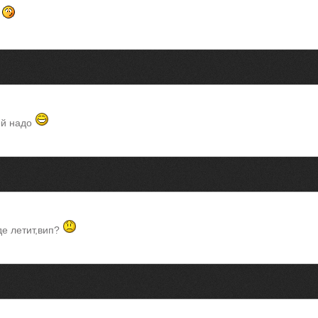
!
ей надо
где летит,вип?