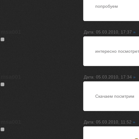
попробуем
msa001
Дата: 05.03.2010, 17:37
»
интересно посмотрет
msa001
Дата: 05.03.2010, 17:34
»
Скачаем посмтрим
msa001
Дата: 05.03.2010, 11:52
»