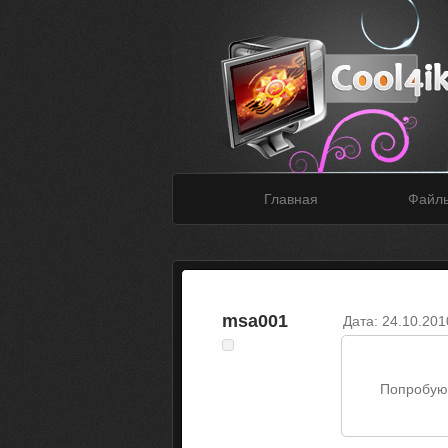
Главная
Файл
msa001
Дата: 24.10.201
Попробую