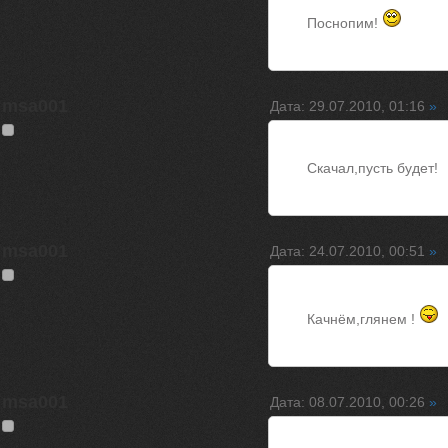
Поснопим!
msa001
Дата: 29.07.2010, 01:16
»
Скачал,пусть будет!
msa001
Дата: 24.07.2010, 00:51
»
Качнём,глянем !
msa001
Дата: 08.07.2010, 00:26
»