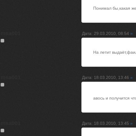
Понимал бы,какая ж
msa001
Дата: 29.03.2010, 08:54
»
На летит выдаёт,фаил
msa001
Дата: 18.03.2010, 13:46
»
авось и получится ч
msa001
Дата: 18.03.2010, 13:45
»