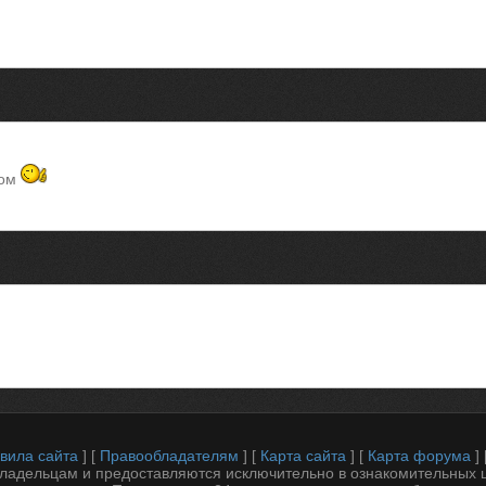
сом
вила сайта
] [
Правообладателям
] [
Карта сайта
] [
Карта форума
] 
владельцам и предоставляются исключительно в ознакомительных 