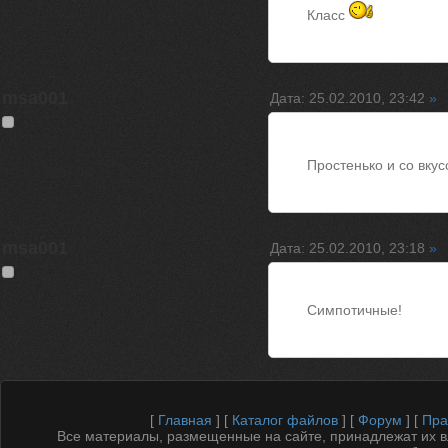
Класс
msa001
Дата: 25.02.2010, 23:42
»
Простенько и со вку
msa001
Дата: 25.02.2010, 23:18
»
Симпотичные!
[
Главная
] [
Каталог файлов
] [
Форум
] [
Пра
Все материалы, размещенные на сайте, принадлежат их 