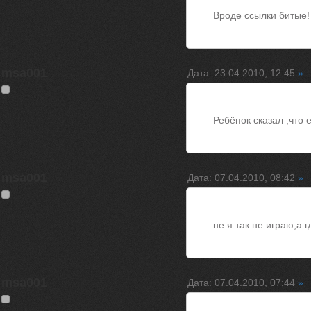
Вроде ссылки битые
msa001
Дата: 23.04.2010, 12:45
»
Ребёнок сказал ,что 
msa001
Дата: 07.04.2010, 08:42
»
не я так не играю,а 
msa001
Дата: 07.04.2010, 07:44
»