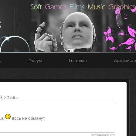
ы
Форум
Гостевая
Администр
0, 22:56
»
,а
вось не обманут