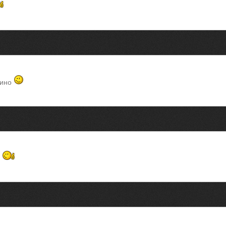
кино
!