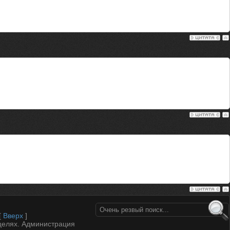
[
Вверх
]
целях. Администрация