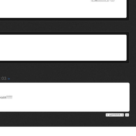
9:03
»
я!!!!!