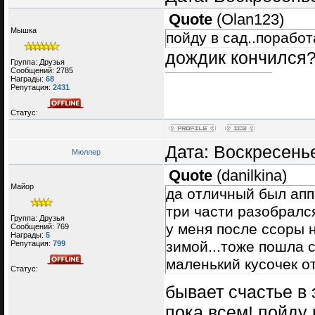
Quote
(
Olan123
)
Мышка
пойду в сад..порабо
дождик кончился
Группа: Друзья
Сообщений:
2785
Награды:
68
Репутация:
2431
Статус:
Дата: Воскресенье
Мюллер
Quote
(
danilkina
)
Майор
да отличный был аппар
три части разобрался.
Группа: Друзья
у меня после ссоры н
Сообщений:
769
Награды:
5
зимой...тоже пошла 
Репутация:
799
маленький кусочек о
Статус:
бывает счастье в 
пока всем! пойду 