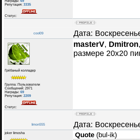
Награды:
69
Репутация:
3335
Статус:
Дата: Воскресенье
cool09
masterV
,
Dmitron
размере 20х20 пи
Грёбаный колладер
Группа: Пользователи
Сообщений:
2971
Награды:
69
Репутация:
2209
Статус:
Дата: Воскресенье
limon555
joker limosha
Quote
(
bul-ik
)