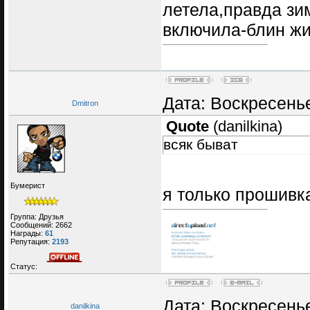
летела,правда зи
включила-блин жи
Дата: Воскресенье
Dmitron
Quote
(
danilkina
)
всяк быват
Бумерист
я только прошивк
Группа: Друзья
Сообщений:
2662
Награды:
61
Репутация:
2193
Статус:
Дата: Воскресенье
danilkina