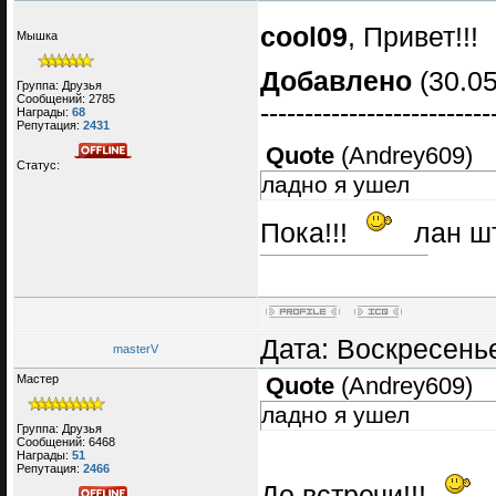
cool09
, Привет!!!
Мышка
Добавлено
(30.05
Группа: Друзья
Сообщений:
2785
--------------------------
Награды:
68
Репутация:
2431
Quote
(
Andrey609
)
Статус:
ладно я ушел
Пока!!!
лан шт
Дата: Воскресенье
masterV
Мастер
Quote
(
Andrey609
)
ладно я ушел
Группа: Друзья
Сообщений:
6468
Награды:
51
Репутация:
2466
До встречи!!!