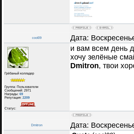
Дата: Воскресенье
cool09
и вам всем день
хочу зелёные смай
Dmitron
, твои хо
Грёбаный колладер
Группа: Пользователи
Сообщений:
2971
Награды:
69
Репутация:
2209
Статус:
Дата: Воскресенье
Dmitron