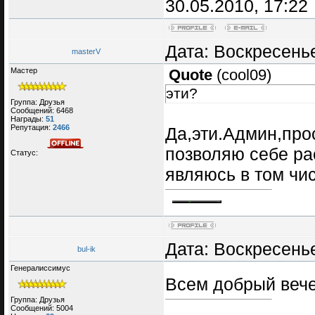
30.05.2010, 17:22
Дата: Воскресенье
masterV
Мастер
Quote
(
cool09
)
эти?
Группа: Друзья
Сообщений:
6468
Награды:
51
Репутация:
2466
Да,эти.Админ,прос
позволяю себе ра
Статус:
являюсь в том чи
Дата: Воскресенье
bul-ik
Генералиссимус
Всем добрый веч
Группа: Друзья
Сообщений:
5004