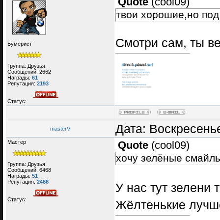
Quote
(
cool09
)
твои хорошие,но под 
Смотри сам, ты в
Бумерист
Группа: Друзья
Сообщений:
2662
Награды:
61
Репутация:
2193
Статус:
Дата: Воскресенье
masterV
Мастер
Quote
(
cool09
)
хочу зелёные смайлы 
Группа: Друзья
Сообщений:
6468
Награды:
51
Репутация:
2466
У нас тут зелени т
Статус:
Жёлтенькие лучше