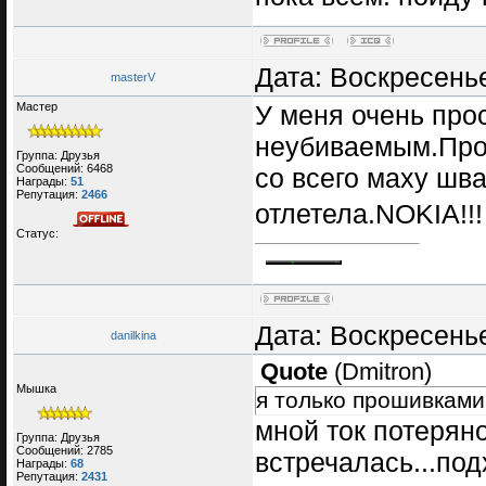
Дата: Воскресенье
masterV
Мастер
У меня очень про
неубиваемым.Про
Группа: Друзья
Сообщений:
6468
со всего маху шва
Награды:
51
Репутация:
2466
отлетела.NOKIA!!
Статус:
Дата: Воскресенье
danilkina
Quote
(
Dmitron
)
Мышка
я только прошивками
мной ток потерян
Группа: Друзья
Сообщений:
2785
встречалась...под
Награды:
68
Репутация:
2431