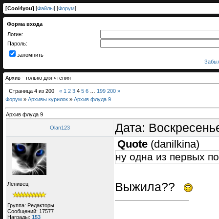
[
Cool4you
]
[
Файлы
] [
Форум
]
Форма входа
Логин:
Пароль:
запомнить
Забыл
Архив - только для чтения
Страница
4
из
200
«
1
2
3
4
5
6
…
199
200
»
Форум
»
Архивы курилок
»
Архив флуда 9
Архив флуда 9
Дата: Воскресенье
Olan123
Quote
(
danilkina
)
ну одна из первых п
Выжила??
Ленивец
Группа: Редакторы
Сообщений:
17577
Награды:
153