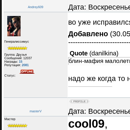
Дата: Воскресенье
Andrey609
во уже исправил
Добавлено
(30.05
--------------------------
Генералиссимус
Quote
(
danilkina
)
Группа: Друзья
Сообщений:
12037
блин-мафия малолетн
Награды:
15
Репутация:
2081
Статус:
надо же когда то
Дата: Воскресенье
masterV
Мастер
cool09
,