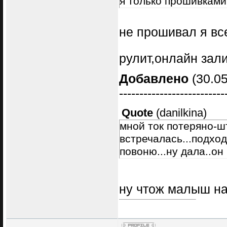
я только прошивками
не прошивал я вс
рулит,онлайн за
Добавлено
(30.05
--------------------------
Quote
(
danilkina
)
мной ток потеряно-ш
встречалась...подход
повоню...ну дала..он 
ну чтож малыш н