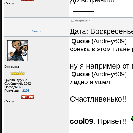
Статус:
Дата: Воскресенье
Dmitron
Quote
(
Andrey609
)
сонька в этом плане 
ну я например от
Бумерист
Quote
(
Andrey609
)
Группа: Друзья
ладно я ушел
Сообщений:
2662
Награды:
61
Репутация:
2193
Счастливенько!!
Статус:
cool09
, Привет!!