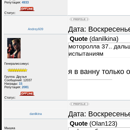
Репутация:
4933
Статус:
Дата: Воскресенье
Andrey609
Quote
(
danilkina
)
моторолла 37.. даль
испытаниям
Генералиссимус
я в ванну только 
Группа: Друзья
Сообщений:
12037
Награды:
15
Репутация:
2081
Статус:
Дата: Воскресенье
danilkina
Quote
(
Olan123
)
Мышка