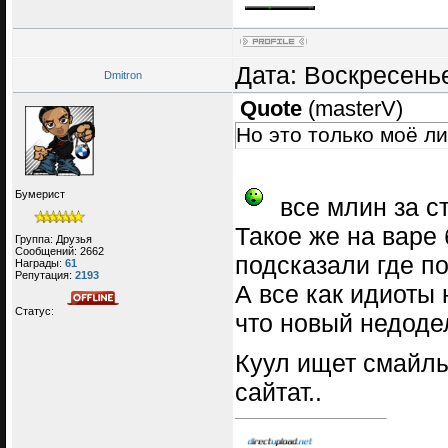
Дата: Воскресенье
Dmitron
Quote
(
masterV
)
Но это только моё л
Бумерист
все млин за ст
Такое же на варе
Группа: Друзья
Сообщений:
2662
подсказали где п
Награды:
61
Репутация:
2193
А все как идиоты
Статус:
что новый недоде
Куул ищет смайлы
сайтат..