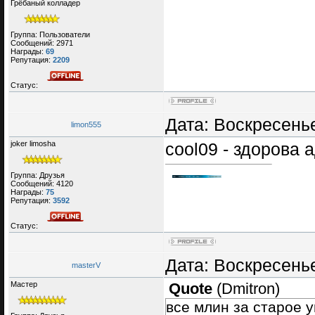
Грёбаный колладер
Группа: Пользователи
Сообщений:
2971
Награды:
69
Репутация:
2209
Статус:
Дата: Воскресенье
limon555
joker limosha
cool09 - здорова
Группа: Друзья
Сообщений:
4120
Награды:
75
Репутация:
3592
Статус:
Дата: Воскресенье
masterV
Мастер
Quote
(
Dmitron
)
все млин за старое у