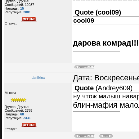
--------------------------
Группа: Друзья
Сообщений:
12037
Награды:
15
Quote
(
cool09
)
Репутация:
2081
cool09
Статус:
дарова комрад!!!
Дата: Воскресенье
danilkina
Quote
(
Andrey609
)
Мышка
ну чтож малыш нава
блин-мафия малол
Группа: Друзья
Сообщений:
2785
Награды:
68
Репутация:
2431
Статус: