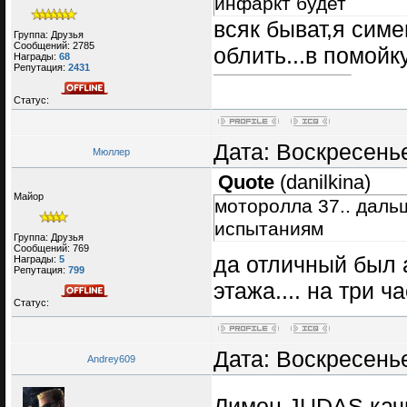
инфаркт будет
всяк быват,я сим
Группа: Друзья
Сообщений:
2785
облить...в помойк
Награды:
68
Репутация:
2431
Статус:
Дата: Воскресенье
Мюллер
Quote
(
danilkina
)
Майор
моторолла 37.. даль
испытаниям
Группа: Друзья
Сообщений:
769
да отличный был а
Награды:
5
Репутация:
799
этажа.... на три ч
Статус:
Дата: Воскресенье
Andrey609
Лимон JUDAS ка