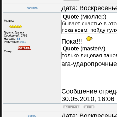
Дата: Воскресенье
danilkina
Quote
(
Мюллер
)
Мышка
бывает счастье в это
пока всем! пойду гул
Группа: Друзья
Сообщений:
2785
Награды:
68
Пока!!!
Репутация:
2431
Quote
(
masterV
)
Статус:
только лицевая пане
ага-ударопрочны
Сообщение отред
30.05.2010, 16:06
Дата: Воскресенье
cool09