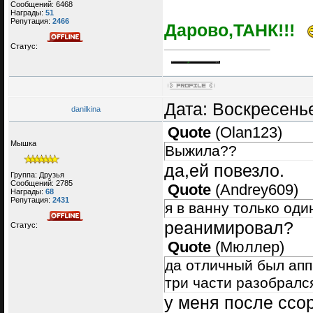
Сообщений:
6468
Награды:
51
Репутация:
2466
Дарово,ТАНК!!!
Статус:
Дата: Воскресенье
danilkina
Quote
(
Olan123
)
Мышка
Выжила??
да,ей повезло.
Группа: Друзья
Сообщений:
2785
Quote
(
Andrey609
)
Награды:
68
Репутация:
2431
я в ванну только оди
реанимировал?
Статус:
Quote
(
Мюллер
)
да отличный был аппар
три части разобрался.
у меня после ссор