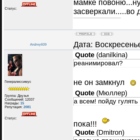
мамке повоню...ну 
Статус:
засверкали.....во 
Дата: Воскресенье
Andrey609
Quote
(
danilkina
)
реанимировал?
не он замкнул
Генералиссимус
Quote
(
Мюллер
)
Группа: Друзья
Сообщений:
12037
а всем! пойду гулять
Награды:
15
Репутация:
2081
Статус:
пока!!!
Quote
(
Dmitron
)