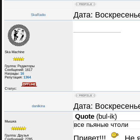
Дата: Воскресенье
SkaRadio
Ska Machine
Группа: Редакторы
Сообщений:
1617
Награды:
16
Репутация:
1364
Статус:
Дата: Воскресенье
danilkina
Quote
(
bul-ik
)
Мышка
все пьяные чтоли
Группа: Друзья
Привет!!!
Не я
Сообщений:
2785