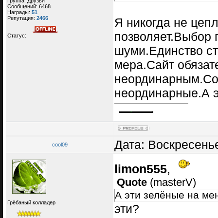
Группа: Друзья
Сообщений:
6468
Награды:
51
Репутация:
2466
Я никогда не цеп
позволяет.Выбор 
Статус:
шуми.Единство ст
мера.Сайт обязат
неординарным.Соо
неординарные.А эт
Дата: Воскресенье
cool09
limon555
,
Quote
(
masterV
)
А эти зелёные на мен
Грёбаный колладер
эти?