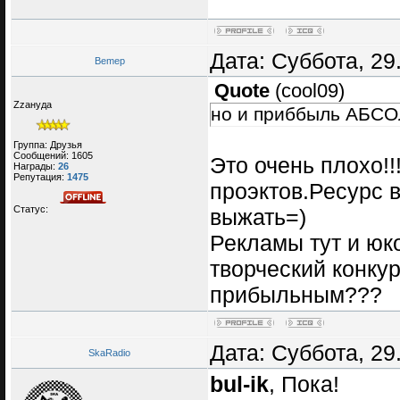
Дата: Суббота, 29
Bemep
Quote
(
cool09
)
Zzануда
но и приббыль АБ
Группа: Друзья
Сообщений:
1605
Это очень плохо!!
Награды:
26
Репутация:
1475
проэктов.Ресурс в
Статус:
выжать=)
Рекламы тут и юк
творческий конкур
прибыльным???
Дата: Суббота, 29
SkaRadio
bul-ik
, Пока!