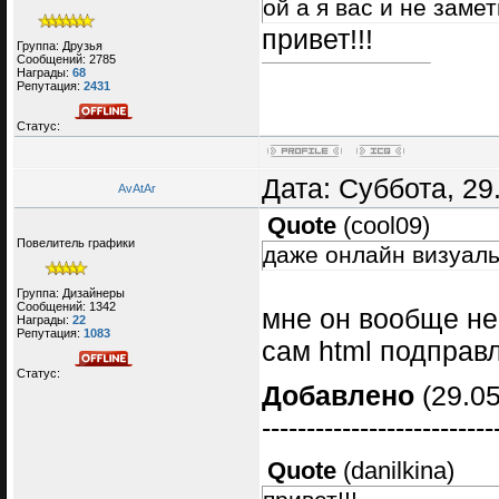
ой а я вас и не заме
привет!!!
Группа: Друзья
Сообщений:
2785
Награды:
68
Репутация:
2431
Статус:
Дата: Суббота, 29
AvAtAr
Quote
(
cool09
)
Повелитель графики
даже онлайн визуаль
Группа: Дизайнеры
Сообщений:
1342
мне он вообще не
Награды:
22
Репутация:
1083
сам html подправ
Статус:
Добавлено
(29.05
--------------------------
Quote
(
danilkina
)