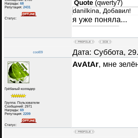
Quote
(
qwerty7
)
Награды:
68
Репутация:
2431
danilkina, Добавил!
я уже поняла...
Статус:
Дата: Суббота, 29
cool09
AvAtAr
, мне зел
Грёбаный колладер
Группа: Пользователи
Сообщений:
2971
Награды:
69
Репутация:
2209
Статус: