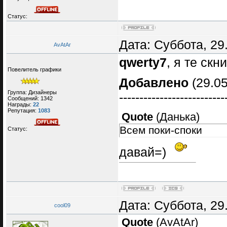
Статус:
Дата: Суббота, 29
AvAtAr
qwerty7
, я те скн
Повелитель графики
Добавлено
(29.05
Группа: Дизайнеры
--------------------------
Сообщений:
1342
Награды:
22
Репутация:
1083
Quote
(
Данька
)
Всем поки-споки
Статус:
давай=)
Дата: Суббота, 29
cool09
Quote
(
AvAtAr
)