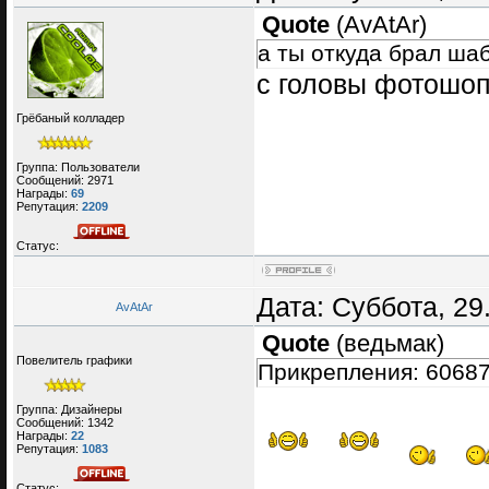
Quote
(
AvAtAr
)
а ты откуда брал ша
с головы фотошоп
Грёбаный колладер
Группа: Пользователи
Сообщений:
2971
Награды:
69
Репутация:
2209
Статус:
Дата: Суббота, 29
AvAtAr
Quote
(
ведьмак
)
Повелитель графики
Прикрепления: 60687
Группа: Дизайнеры
Сообщений:
1342
Награды:
22
Репутация:
1083
Статус: