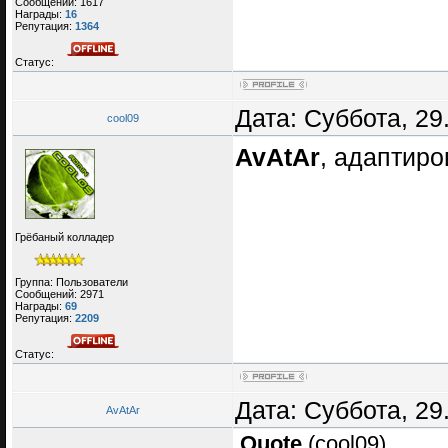
Сообщений:
1617
Награды:
16
Репутация:
1364
Статус:
Дата: Суббота, 29
cool09
AvAtAr
, адаптиро
Грёбаный колладер
Группа: Пользователи
Сообщений:
2971
Награды:
69
Репутация:
2209
Статус:
Дата: Суббота, 29
AvAtAr
Quote
(
cool09
)