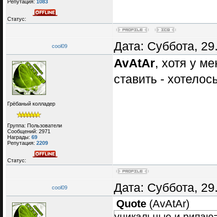
Репутация:
1083
Статус:
Дата: Суббота, 29
cool09
AvAtAr
, хотя у ме
ставить - хотелось
Грёбаный колладер
Группа: Пользователи
Сообщений:
2971
Награды:
69
Репутация:
2209
Статус:
Дата: Суббота, 29
cool09
Quote
(
AvAtAr
)
уникальные и рипаю