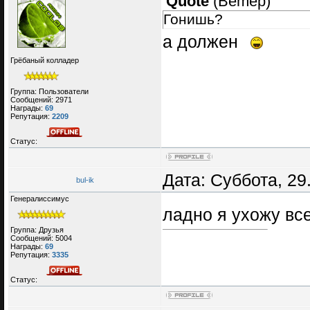
Quote
(
Bemep
)
Гонишь?
а должен
Грёбаный колладер
Группа: Пользователи
Сообщений:
2971
Награды:
69
Репутация:
2209
Статус:
Дата: Суббота, 29
bul-ik
Генералиссимус
ладно я ухожу вс
Группа: Друзья
Сообщений:
5004
Награды:
69
Репутация:
3335
Статус: