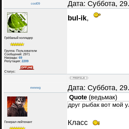
Дата: Суббота, 29
cool09
bul-ik
,
Грёбаный колладер
Группа: Пользователи
Сообщений:
2971
Награды:
69
Репутация:
2209
Статус:
Дата: Суббота, 29
ewwwg
Quote
(
ведьмак
)
друг рыбак вот мой у
Класс
Генерал-лейтенант