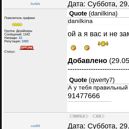
Дата: Суббота, 29
AvAtAr
Quote
(
danilkina
)
Повелитель графики
danilkina
Группа: Дизайнеры
ой а я вас и не з
Сообщений:
1342
Награды:
22
Репутация:
1083
Статус:
Добавлено
(29.05
--------------------------
Quote
(
qwerty7
)
А у тебя правильный
91477666
Дата: Суббота, 29
cool09