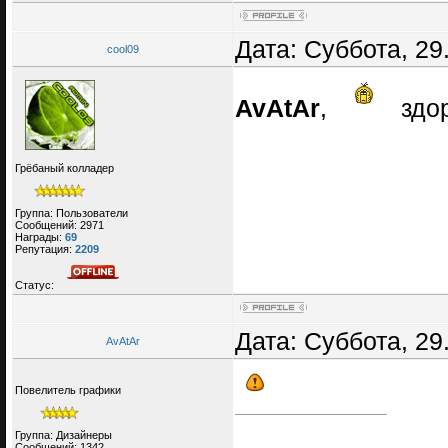
Дата: Суббота, 29
cool09
AvAtAr
,
здо
Грёбаный колладер
Группа: Пользователи
Сообщений:
2971
Награды:
69
Репутация:
2209
Статус:
Дата: Суббота, 29
AvAtAr
Повелитель графики
Группа: Дизайнеры
Сообщений:
1342