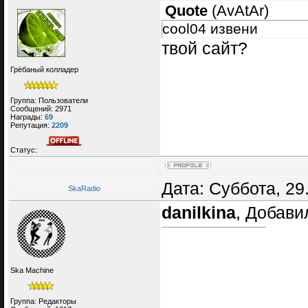
Quote
(
AvAtAr
)
cool04 извени
твой сайт?
Грёбаный колладер
Группа: Пользователи
Сообщений:
2971
Награды:
69
Репутация:
2209
Статус:
Дата: Суббота, 29
SkaRadio
danilkina
, Добави
Ska Machine
Группа: Редакторы