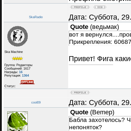
Дата: Суббота, 29
SkaRadio
Quote
(
ведьмак
)
вот я вернулся....про
Прикрепления: 60687
Ska Machine
Привет! Фига каки
Группа: Редакторы
Сообщений:
1617
Награды:
16
Репутация:
1364
Статус:
Дата: Суббота, 29
cool09
Quote
(
Bemep
)
Бабла захотелось? Ч
непоняток?