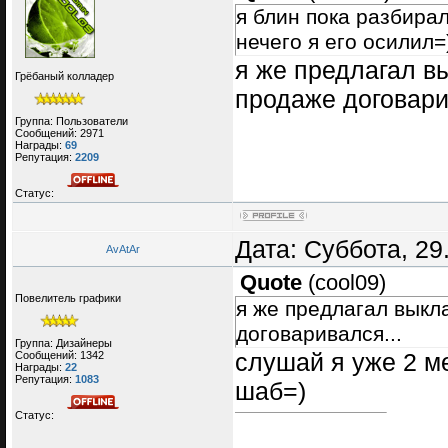
я блин пока разбирал
нечего я его осилил=
я же предлагал в
Грёбаный колладер
продаже договари
Группа: Пользователи
Сообщений:
2971
Награды:
69
Репутация:
2209
Статус:
Дата: Суббота, 29
AvAtAr
Quote
(
cool09
)
Повелитель графики
я же предлагал выкл
договаривался...
Группа: Дизайнеры
слушай я уже 2 м
Сообщений:
1342
Награды:
22
Репутация:
1083
шаб=)
Статус: