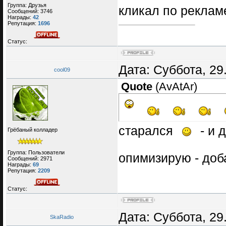
Группа: Друзья
кликал по реклам
Сообщений:
3746
Награды:
42
Репутация:
1696
Статус:
Дата: Суббота, 29
cool09
Quote
(
AvAtAr
)
старался
- и 
Грёбаный колладер
Группа: Пользователи
опимизирую - доб
Сообщений:
2971
Награды:
69
Репутация:
2209
Статус:
Дата: Суббота, 29
SkaRadio