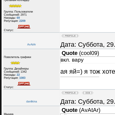
Грёбаный колладер
Группа: Пользователи
Сообщений:
2971
Награды:
69
Репутация:
2209
Статус:
Дата: Суббота, 29
AvAtAr
Quote
(
cool09
)
Повелитель графики
вкл. вару
Группа: Дизайнеры
ая яй=) я тож хот
Сообщений:
1342
Награды:
22
Репутация:
1083
Статус:
Дата: Суббота, 29
danilkina
Quote
(
AvAtAr
)
Мышка