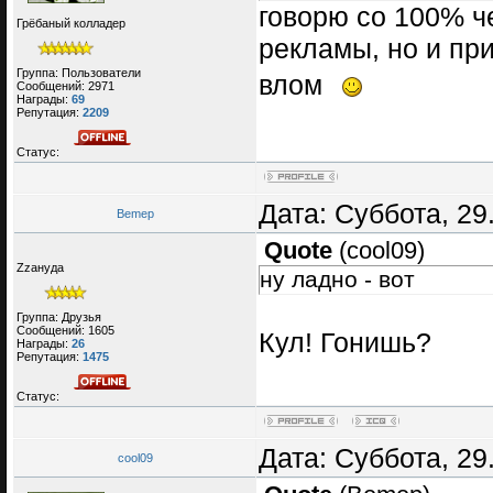
говорю со 100% че
Грёбаный колладер
рекламы, но и п
Группа: Пользователи
влом
Сообщений:
2971
Награды:
69
Репутация:
2209
Статус:
Дата: Суббота, 29
Bemep
Quote
(
cool09
)
Zzануда
ну ладно - вот
Группа: Друзья
Сообщений:
1605
Кул! Гонишь?
Награды:
26
Репутация:
1475
Статус:
Дата: Суббота, 29
cool09