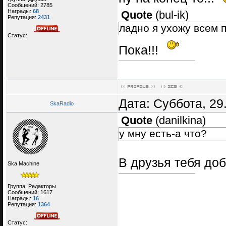
Сообщений:
2785
Награды:
68
Quote
(
bul-ik
)
Репутация:
2431
ладно я ухожу всем 
Статус:
Пока!!!
Дата: Суббота, 29
SkaRadio
Quote
(
danilkina
)
у мну есть-а что?
В друзья тебя доб
Ska Machine
Группа: Редакторы
Сообщений:
1617
Награды:
16
Репутация:
1364
Статус: