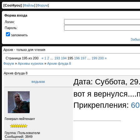
[
Cool4you
]
[
Файлы
] [
Форум
]
Форма входа
Логин:
Пароль:
запомнить
Забыл
Архив - только для чтения
Страница
195
из
200
«
1
2
…
193
194
195
196
197
…
199
200
»
Форум
»
Архивы курилок
»
Архив флуда 8
Архив флуда 8
Дата: Суббота, 29
ведьмак
вот я вернулся...
Прикрепления:
60
Генерал-лейтенант
Группа: Пользователи
Сообщений:
3849