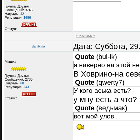
Группа: Друзья
Сообщений:
3746
Награды:
42
Репутация:
1696
Статус:
Дата: Суббота, 29
danilkina
Quote
(
bul-ik
)
Мышка
я наверно на этой н
В Ховрино-на сев
Группа: Друзья
Сообщений:
2785
Quote
(
qwerty7
)
Награды:
68
Репутация:
2431
У кого аська есть?
у мну есть-а что?
Статус:
Quote
(
ведьмак
)
вот мой улов..