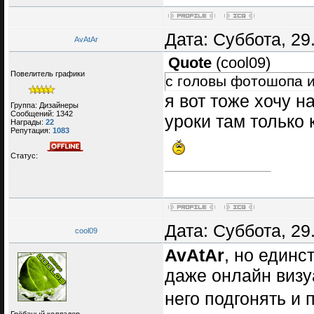
Дата: Суббота, 29
AvAtAr
Quote
(
cool09
)
Повелитель графики
с головы фотошопа 
я вот тоже хочу н
Группа: Дизайнеры
Сообщений:
1342
уроки там только 
Награды:
22
Репутация:
1083
Статус:
Дата: Суббота, 29
cool09
AvAtAr
, но единс
даже онлайн визу
него подгонять и