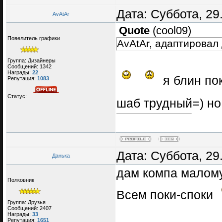
Дата: Суббота, 29
AvAtAr
Quote
(
cool09
)
Повелитель графики
AvAtAr, адаптировал
Группа: Дизайнеры
Сообщений:
1342
Награды:
22
я блин пок
Репутация:
1083
Статус:
шаб трудный=) но
Дата: Суббота, 29
Данька
дам компа малому
Полковник
Всем поки-споки
Группа: Друзья
Сообщений:
2407
Награды:
33
Репутация:
1651