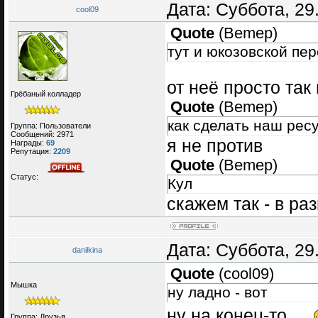
Дата: Суббота, 29
cool09
Quote
(
Bemep
)
тут и юкозовской пе
от неё просто та
Грёбаный колладер
Quote
(
Bemep
)
как сделать наш ре
Группа: Пользователи
Сообщений:
2971
я не против
Награды:
69
Репутация:
2209
Quote
(
Bemep
)
Статус:
Кул
скажем так - в ра
Дата: Суббота, 29
danilkina
Quote
(
cool09
)
Мышка
ну ладно - вот
ну на конец-то...
Группа: Друзья