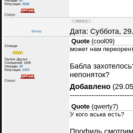
Награды:
81
Репутация:
3242
Статус:
Дата: Суббота, 29
Bemep
Quote
(
cool09
)
Zzануда
может нам переоренти
Группа: Друзья
Сообщений:
1605
Бабла захотелось
Награды:
26
Репутация:
1475
непоняток?
Статус:
Добавлено
(29.05
--------------------------
Quote
(
qwerty7
)
У кого аська есть?
Профиль смотри