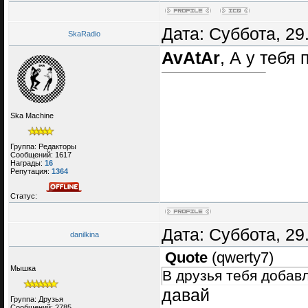
Дата: Суббота, 29
SkaRadio
AvAtAr
, А у тебя
Ska Machine
Группа: Редакторы
Сообщений:
1617
Награды:
16
Репутация:
1364
Статус:
Дата: Суббота, 29
danilkina
Quote
(
qwerty7
)
Мышка
В друзья тебя добавл
давай
Группа: Друзья
Сообщений:
2785