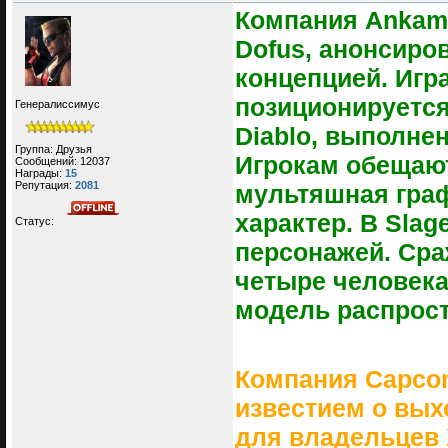
Компания Ankam
Dofus, анонсиро
концепцией. Игр
позиционируется
Генералиссимус
Diablo, выполне
Группа: Друзья
Игрокам обещают
Сообщений:
12037
Награды:
15
Репутация:
2081
мультяшная граф
характер. В Sla
Статус:
персонажей. Сра
четыре человека.
модель распрост
Компания Capcom
известием о вых
для владельцев 