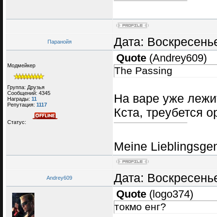
Дата: Воскресенье
Паранойя
Quote
(
Andrey609
)
Модмейкер
The Passing
Группа: Друзья
Сообщений:
4345
На варе уже лежи
Награды:
11
Репутация:
1117
Кста, треубется о
Статус:
Meine Lieblingsge
Дата: Воскресенье
Andrey609
Quote
(
logo374
)
токмо енг?