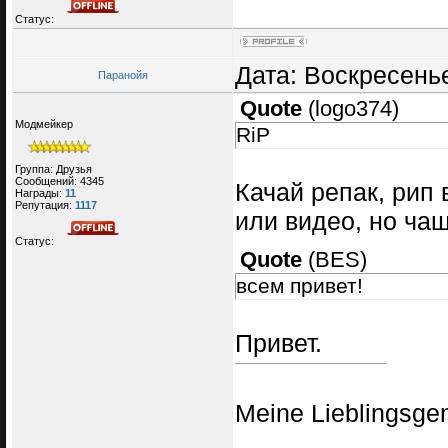
Статус:
Дата: Воскресенье
Паранойя
Quote
(
logo374
)
Модмейкер
RiP
Группа: Друзья
Сообщений:
4345
Качай репак, рип
Награды:
11
Репутация:
1117
или видео, но чащ
Статус:
Quote
(
BES
)
всем привет!
Привет.
Meine Lieblingsge