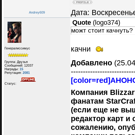
Дата: Воскресенье
Andrey609
Quote
(
logo374
)
можт стоит качнуть?
качни
Генералиссимус
Добавлено
(25.04
Группа: Друзья
Сообщений:
12037
Награды:
15
--------------------------
Репутация:
2081
[color=red]АНО
Статус:
Компания Blizza
фанатам StarCra
(если еще не вы
редактор карт и 
сожалению, опуб