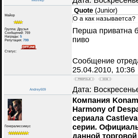
Дата: Воскресенье
Мюллер
Quote
(
Junior
)
Майор
О а как называетса?
Перша приватна б
Группа: Друзья
Сообщений:
769
Награды:
5
пиво
Репутация:
799
Статус:
Сообщение отред
25.04.2010, 10:36
Дата: Воскресенье
Andrey609
Компания Konami
Harmony of Despa
сериала Castlev
серии. Официал
Генералиссимус
данной торговой 