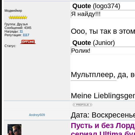
Quote
(
logo374
)
Модмейкер
Я найду!!!
Группа: Друзья
Сообщений:
4345
Ооо, ты так в это
Награды:
11
Репутация:
1117
Quote
(
Junior
)
Статус:
Ролик!
Мультплеер, да, в
Meine Lieblingsge
Дата: Воскресенье
Andrey609
Пусть и без Лорд
сериал Ultima бу