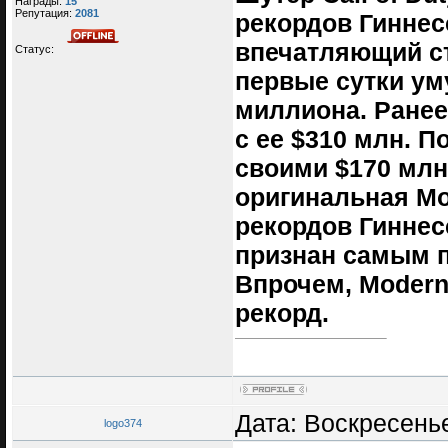
Награды:
15
Репутация:
2081
рекордов Гиннес
впечатляющий ста
Статус:
первые сутки ум
миллиона. Ранее
с ее $310 млн. П
своими $170 млн
оригинальная Mo
рекордов Гиннес
признан самым 
Впрочем, Modern 
рекорд.
Дата: Воскресенье
logo374