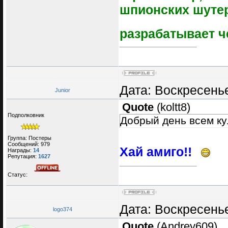
шпионских шутер
разрабатывает че
Дата: Воскресенье
Junior
Quote
(
koltt8
)
Подполковник
Добрый день всем ку
Группа: Постеры
Сообщений:
979
Хай амиго!!
Награды:
14
Репутация:
1627
Статус:
Дата: Воскресенье
logo374
Quote
(
Andrey609
)