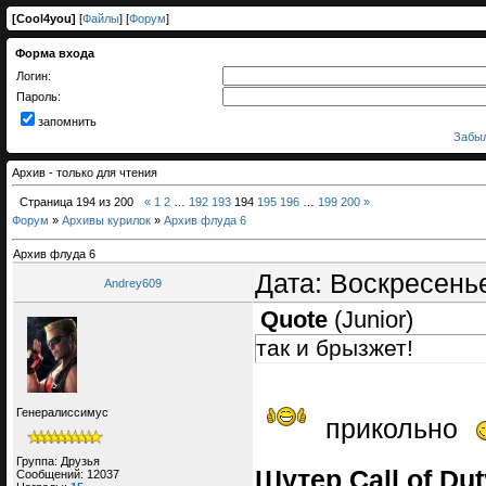
[
Cool4you
]
[
Файлы
] [
Форум
]
Форма входа
Логин:
Пароль:
запомнить
Забыл
Архив - только для чтения
Страница
194
из
200
«
1
2
…
192
193
194
195
196
…
199
200
»
Форум
»
Архивы курилок
»
Архив флуда 6
Архив флуда 6
Дата: Воскресенье
Andrey609
Quote
(
Junior
)
так и брызжет!
Генералиссимус
прикольно
Группа: Друзья
Шутер Call of Du
Сообщений:
12037