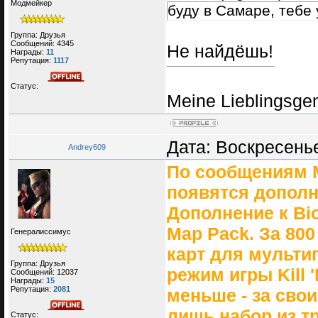
Модмейкер
буду в Самаре, тебе
Группа: Друзья
Сообщений:
4345
Не найдёшь!
Награды:
11
Репутация:
1117
Статус:
Meine Lieblingsge
Дата: Воскресенье
Andrey609
По сообщениям Mi
появятся дополне
Дополнение к Bi
Map Pack. За 800
Генералиссимус
карт для мульти
Группа: Друзья
режим игры Kill 
Сообщений:
12037
Награды:
15
Репутация:
2081
меньше - за свои 
лишь набор из т
Статус: