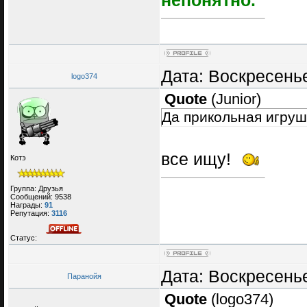
непонятно.
Дата: Воскресенье
logo374
Quote
(
Junior
)
Да прикольная игруш
все ищу!
Котэ
Группа: Друзья
Сообщений:
9538
Награды:
91
Репутация:
3116
Статус:
Дата: Воскресенье
Паранойя
Quote
(
logo374
)