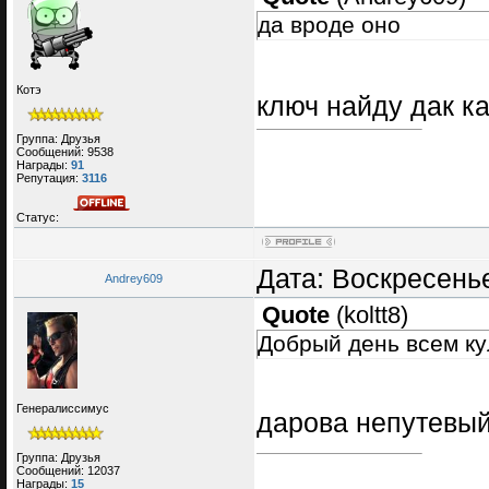
да вроде оно
Котэ
ключ найду дак ка
Группа: Друзья
Сообщений:
9538
Награды:
91
Репутация:
3116
Статус:
Дата: Воскресенье
Andrey609
Quote
(
koltt8
)
Добрый день всем ку
Генералиссимус
дарова непутевый
Группа: Друзья
Сообщений:
12037
Награды:
15