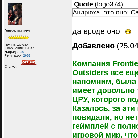
Quote
(
logo374
)
Андрюха, это оно: Ca
да вроде оно
Генералиссимус
Добавлено
(25.04
Группа: Друзья
Сообщений:
12037
Награды:
15
--------------------------
Репутация:
2081
Компания Fronti
Статус:
Outsiders все ещ
напомним, была 
имеет довольно-
ЦРУ, которого п
Казалось, за эти
повидали, но не
геймплей с полн
игровой мир, чт