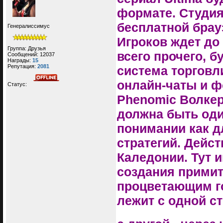
формате. Студия
бесплатной брауз
Генералиссимус
Игроков ждет до
Группа: Друзья
всего прочего, 
Сообщений:
12037
Награды:
15
Репутация:
2081
система торговл
онлайн-чаты и ф
Статус:
Phenomic Волкер 
должна быть оди
понимании как дл
стратегий. Дейс
Каледонии. Тут и
создания прими
процветающим го
лежит с одной с