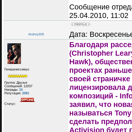
Сообщение отред
25.04.2010, 11:02
Дата: Воскресенье
Andrey609
Благодаря рассе
(Christopher Lea
Hawk), обществе
проектах раньше
Генералиссимус
своей страничке 
Группа: Друзья
лицензировала дл
Сообщений:
12037
Награды:
15
Репутация:
2081
композиций - Inf
заявил, что нова
Статус:
называться Tony
сделать предпол
Activision будет