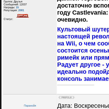
Группа: Друзья
достаточно всп
Сообщений:
12037
Награды:
15
Репутация:
2081
году Castlevania
очевидно.
Статус:
Культовый шутер
настоящей револ
на Wii, о чем со
состоится осенью
римейк или прям
Радует другое -
идеально подойд
консоль занимае
Дата: Воскресенье
Паранойя