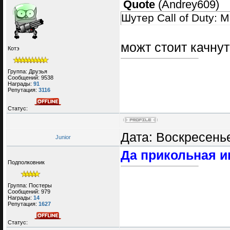
Quote
(
Andrey609
)
Шутер Call of Duty: 
можт стоит качну
Котэ
Группа: Друзья
Сообщений:
9538
Награды:
91
Репутация:
3116
Статус:
Дата: Воскресенье
Junior
Да прикольная и
Подполковник
Группа: Постеры
Сообщений:
979
Награды:
14
Репутация:
1627
Статус: