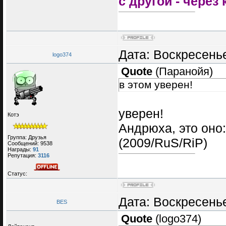
с другой - чере
Дата: Воскресенье
logo374
Quote
(
Паранойя
)
в этом уверен!
уверен!
Котэ
Андрюха, это оно: 
Группа: Друзья
(2009/RuS/RiP)
Сообщений:
9538
Награды:
91
Репутация:
3116
Статус:
Дата: Воскресенье
BES
Quote
(
logo374
)