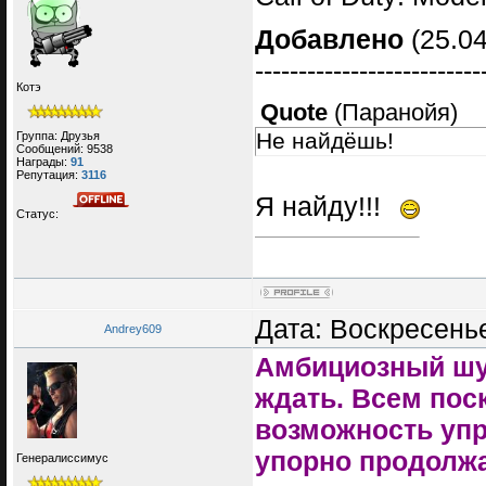
Добавлено
(25.04
--------------------------
Котэ
Quote
(
Паранойя
)
Не найдёшь!
Группа: Друзья
Сообщений:
9538
Награды:
91
Репутация:
3116
Я найду!!!
Статус:
Дата: Воскресенье
Andrey609
Амбициозный шут
ждать. Всем пос
возможность упр
упорно продолжа
Генералиссимус