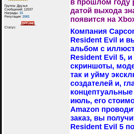
в прошлом году 
Группа: Друзья
датой выхода зна
Сообщений:
12037
Награды:
15
Репутация:
2081
появится на Xbox
Статус:
Компания Capco
Resident Evil и
альбом с иллюст
Resident Evil 5,
скриншоты, моде
так и уйму экск
создателей и, г
концептуальные 
июль, его стоимо
Amazon проводи
заказ, вы получи
Resident Evil 5 п