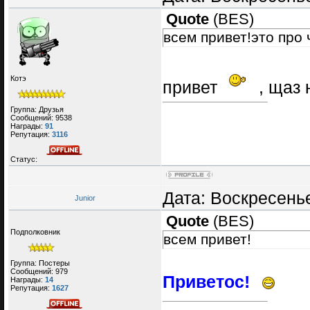
Quote
(
BES
)
всем привет!это про 
Котэ
привет
, щаз 
Группа: Друзья
Сообщений:
9538
Награды:
91
Репутация:
3116
Статус:
Дата: Воскресенье
Junior
Quote
(
BES
)
Подполковник
всем привет!
Группа: Постеры
Сообщений:
979
Приветос!
Награды:
14
Репутация:
1627