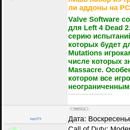
ли аддоны на PC 
Valve Software 
для Left 4 Dead 
серию испытаний
которых будет д
Mutations игрок
числе которых з
Massacre. Особе
котором все игр
неограниченным 
Дата: Воскресенье
logo374
Call of Duty: Mode