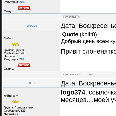
Репутация:
2081
Статус:
Дата: Воскресенье
Мюллер
Quote
(
koltt8
)
Майор
Добрый день всем ку
Привіт слоненятк
Группа: Друзья
Сообщений:
769
Награды:
5
Репутация:
799
Статус:
Дата: Воскресенье
BES
logo374
, ccылочк
Лейтенант
месяцев....моей уч
Группа: Пользователи
Сообщений:
321
Награды:
1