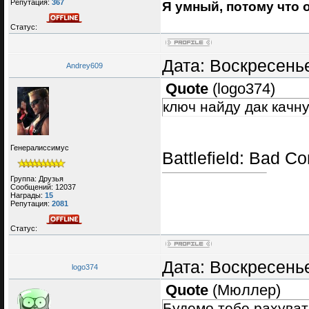
Репутация:
367
Я умный, потому что 
Статус:
Дата: Воскресенье
Andrey609
Quote
(
logo374
)
ключ найду дак качну
Генералиссимус
Battlefield: Bad 
Группа: Друзья
Сообщений:
12037
Награды:
15
Репутация:
2081
Статус:
Дата: Воскресенье
logo374
Quote
(
Мюллер
)
Будемо тебе рахува