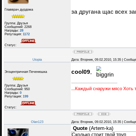
Главврач дурдома
за другана щас всех з
Группа: Друзья
Сообщений:
2268
Награды:
28
Репутация:
1172
Статус:
Utopia
Дата: Вторник, 09.02.2010, 15:35 | Сообщ
cool09
,
Эгоцентричная Печенюшка
Группа: Друзья
...Каждый снаружи мясо Хоть т
Сообщений:
950
Награды:
0
Репутация:
199
Статус:
Olan123
Дата: Вторник, 09.02.2010, 15:35 | Сообщ
Quote
(
Artem-ka
)
Сколько стоит твой труп