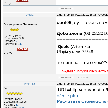
Статус:
Utopia
Дата: Вторник, 09.02.2010, 15:25 | Сообщ
cool09
, оу.... авки с н
Эгоцентричная Печенюшка
Добавлено
(09.02.2010
Группа: Друзья
-----------------------------------
Сообщений:
950
Награды:
0
Репутация:
199
Quote
(
Artem-ka
)
Utopia у меня 75348
Статус:
не поняла... ты о чем??
...Каждый снаружи мясо Хоть т
Artem-ka
Дата: Вторник, 09.02.2010, 15:25 | Сообщ
Кот
[URL=http://copypast.ru/t
p/calc.php]
Группа: Друзья
Расчитать стоимость 
Сообщений:
10896
Награды:
33
Репутация:
2726