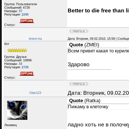
Группа: Пользователи
Сообщений:
6726
Better to die free than li
Награды:
37
Репутация:
2245
Статус:
Artem-ka
Дата: Вторник, 09.02.2010, 15:58 | Сообщ
Кот
Quote
(
ZMEI
)
Всем привет какая то курил
Группа: Друзья
Сообщений:
10896
Здарово
Награды:
33
Репутация:
2726
Статус:
Дата: Вторник, 09.02.2
Olan123
Quote
(
Ratka
)
Пижаму в клеточку
ладно хоть не в полоч
Ленивец