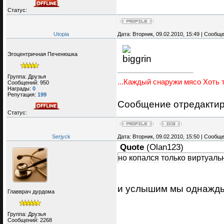
Статус:
Utopia
Дата: Вторник, 09.02.2010, 15:49 | Сообщ
Эгоцентричная Печенюшка
Группа: Друзья
...Каждый снаружи мясо Хоть т
Сообщений:
950
Награды:
0
Репутация:
199
Сообщение отредакти
Статус:
Serjyck
Дата: Вторник, 09.02.2010, 15:50 | Сообщ
Quote
(
Olan123
)
но копался только виртуальн
и услышим мы однажды
Главврач дурдома
Группа: Друзья
Сообщений:
2268