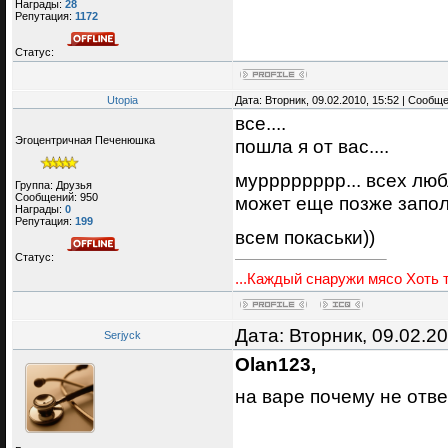
Награды:
28
Репутация:
1172
Статус:
Utopia
Дата: Вторник, 09.02.2010, 15:52 | Сообщ
все....
Эгоцентричная Печенюшка
пошла я от вас....
мурррррррр... всех люб
Группа: Друзья
Сообщений:
950
может еще позже заполз
Награды:
0
Репутация:
199
всем покаськи))
Статус:
...Каждый снаружи мясо Хоть т
Дата: Вторник, 09.02.2
Serjyck
Olan123,
на варе почему не от