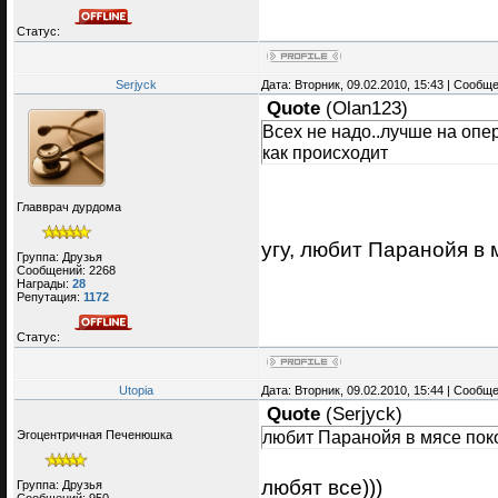
Статус:
Serjyck
Дата: Вторник, 09.02.2010, 15:43 | Сообщ
Quote
(
Olan123
)
Всех не надо..лучше на опе
как происходит
Главврач дурдома
угу, любит Паранойя в
Группа: Друзья
Сообщений:
2268
Награды:
28
Репутация:
1172
Статус:
Utopia
Дата: Вторник, 09.02.2010, 15:44 | Сообщ
Quote
(
Serjyck
)
любит Паранойя в мясе пок
Эгоцентричная Печенюшка
любят все)))
Группа: Друзья
Сообщений:
950