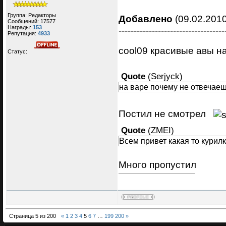
Группа: Редакторы
Добавлено
(09.02.2010
Сообщений:
17577
Награды:
153
-----------------------------------
Репутация:
4933
cool09 красивые авы 
Статус:
Quote
(
Serjyck
)
на варе почему не отвечае
Постил не смотрел
Quote
(
ZMEI
)
Всем привет какая то курил
Много пропустил
Страница
5
из
200
«
1
2
3
4
5
6
7
…
199
200
»