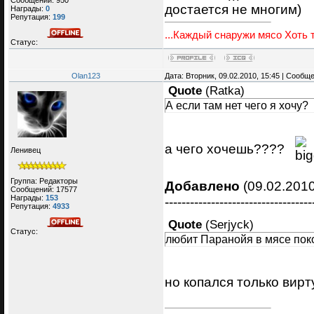
достается не многим)
Награды:
0
Репутация:
199
...Каждый снаружи мясо Хоть т
Статус:
Olan123
Дата: Вторник, 09.02.2010, 15:45 | Сообщ
Quote
(
Ratka
)
А если там нет чего я хочу?
а чего хочешь????
Ленивец
Группа: Редакторы
Добавлено
(09.02.2010
Сообщений:
17577
Награды:
153
-----------------------------------
Репутация:
4933
Quote
(
Serjyck
)
Статус:
любит Паранойя в мясе пок
но копался только вирт