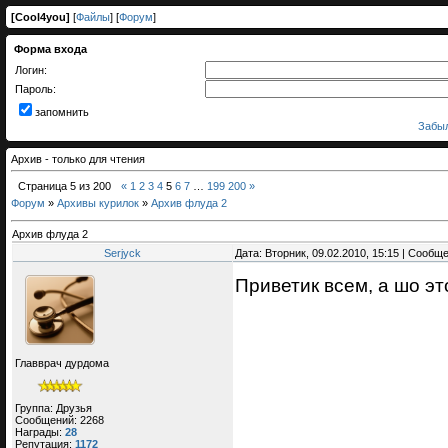
[
Cool4you
]
[
Файлы
] [
Форум
]
Форма входа
Логин:
Пароль:
запомнить
Забыл
Архив - только для чтения
Страница
5
из
200
«
1
2
3
4
5
6
7
…
199
200
»
Форум
»
Архивы курилок
»
Архив флуда 2
Архив флуда 2
Serjyck
Дата: Вторник, 09.02.2010, 15:15 | Сообщ
Приветик всем, а шо э
Главврач дурдома
Группа: Друзья
Сообщений:
2268
Награды:
28
Репутация:
1172