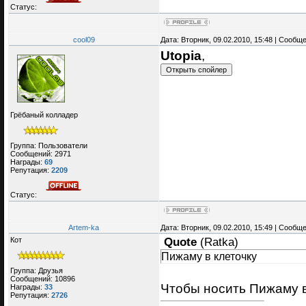
Статус:
cool09
Дата: Вторник, 09.02.2010, 15:48 | Сообщ
Utopia
,
Грёбаный колладер
Группа: Пользователи
Сообщений:
2971
Награды:
69
Репутация:
2209
Статус:
Artem-ka
Дата: Вторник, 09.02.2010, 15:49 | Сообщ
Кот
Quote
(
Ratka
)
Пижаму в клеточку
Группа: Друзья
Сообщений:
10896
Чтобы носить Пижаму в
Награды:
33
Репутация:
2726