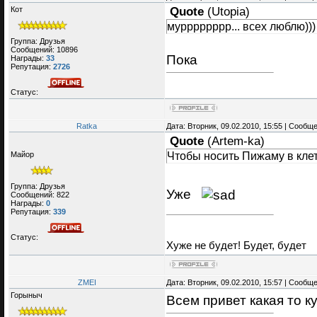
Кот
Quote
(
Utopia
)
мурррррррр... всех люблю)))
Группа: Друзья
Сообщений:
10896
Пока
Награды:
33
Репутация:
2726
Статус:
Ratka
Дата: Вторник, 09.02.2010, 15:55 | Сообщ
Quote
(
Artem-ka
)
Чтобы носить Пижаму в клет
Майор
Группа: Друзья
Уже
Сообщений:
822
Награды:
0
Репутация:
339
Статус:
Хуже не будет! Будет, будет
ZMEI
Дата: Вторник, 09.02.2010, 15:57 | Сообщ
Горыныч
Всем привет какая то 