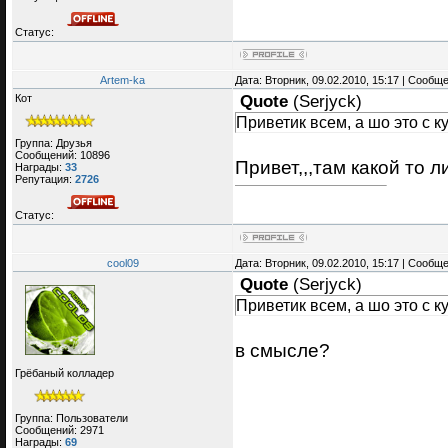
Статус:
Artem-ka
Дата: Вторник, 09.02.2010, 15:17 | Сообщ
Кот
Quote
(
Serjyck
)
Приветик всем, а шо это с 
Группа: Друзья
Сообщений:
10896
Привет,,,там какой то
Награды:
33
Репутация:
2726
Статус:
cool09
Дата: Вторник, 09.02.2010, 15:17 | Сообщ
Quote
(
Serjyck
)
Приветик всем, а шо это с 
в смысле?
Грёбаный колладер
Группа: Пользователи
Сообщений:
2971
Награды:
69