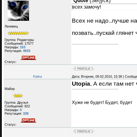
Quote
(
Serjyck
)
всех замочу!
Всех не надо..лучше н
Ленивец
позвать..пускай глянет
Группа: Редакторы
Сообщений:
17577
Награды:
153
Репутация:
4933
Статус:
Ratka
Дата: Вторник, 09.02.2010, 15:38 | Сообщ
Utopia
, А если там нет 
Майор
Хуже не будет! Будет, будет
Группа: Друзья
Сообщений:
822
Награды:
0
Репутация:
339
Статус: