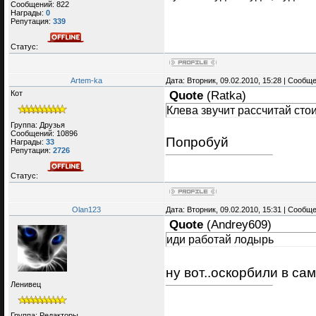
Сообщений:
822
Награды:
0
Репутация:
339
Статус:
Artem-ka
Дата: Вторник, 09.02.2010, 15:28 | Сообщ
Кот
Quote
(
Ratka
)
Клева звучит рассчитай сто
Группа: Друзья
Сообщений:
10896
Попробуй
Награды:
33
Репутация:
2726
Статус:
Olan123
Дата: Вторник, 09.02.2010, 15:31 | Сообщ
Quote
(
Andrey609
)
иди работай лодырь
ну вот..оскорбили в сам
Ленивец
Группа: Редакторы