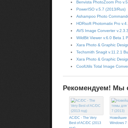
Benvista PhotoZoom Pro v.5
PowerISO v.5.7 (2013/Rus)
Ashampoo Photo Commander
HDRsoft Photomatix Pro v.4
AVS Image Converter v.2.3.
WildBit Viewer v.6.0 Beta 1 
Xara Photo & Graphic Desig
Techsmith Snagit v.11.2.1 Bu
Xara Photo & Graphic Desig
CoolUtils Total Image Conve
Рекомендуем! Мы с
AC/DC - The Very
Новейшие 
Best of AC/DC (2013
Windows 7 