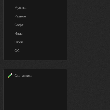
Музыка
Разное
Софт
Игры
Обои
ОС
Статистика