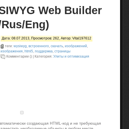
SIWYG Web Builder
3/Rus/Eng)
Дата: 08.07.2013, Просмотров: 262, Автор:
Vital197612
теги:
wysiwyg
,
встроенного
,
скачать
,
изображений
,
изображения
,
html5
,
поддержка
,
страницы
Комментарии () | Категория:
Улиты и оптимизация
автоматически создающая HTML-код и не требующая
разместить необходимые объекты в любом месте