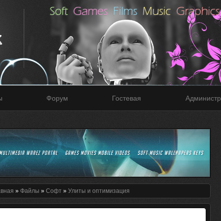
ы
Форум
Гостевая
Администр
авная
»
Файлы
»
Софт
»
Улиты и оптимизация