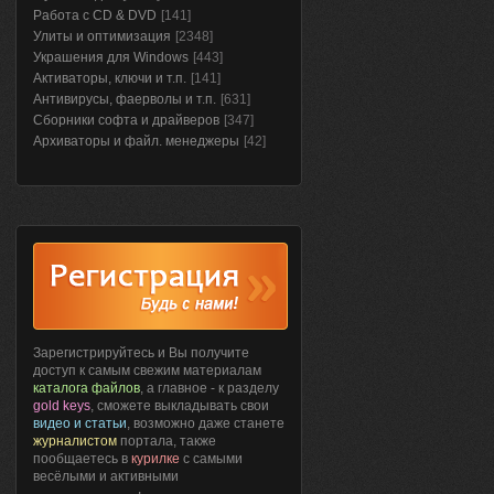
Работа с CD & DVD
[141]
Улиты и оптимизация
[2348]
Украшения для Windows
[443]
Активаторы, ключи и т.п.
[141]
Антивирусы, фаерволы и т.п.
[631]
Сборники софта и драйверов
[347]
Архиваторы и файл. менеджеры
[42]
Зарегистрируйтесь и Вы получите
доступ к самым свежим материалам
каталога файлов
, а главное - к разделу
gold keys
, сможете выкладывать свои
видео и статьи
, возможно даже станете
журналистом
портала, также
пообщаетесь в
курилке
с самыми
весёлыми и активными