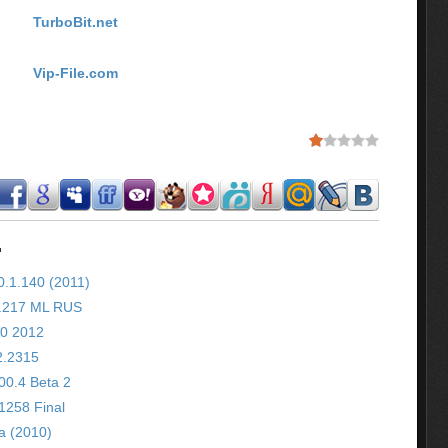
TurboBit.net
Vip-File.com
.
0.1.140 (2011)
1.217 ML RUS
.0 2012
2.2315
00.4 Beta 2
1258 Final
а (2010)