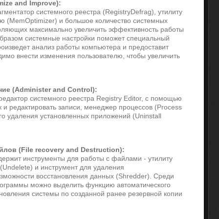
ize and Improve):
гментатор системного реестра (RegistryDefrag), утилиту
ю (MemOptimizer) и большое количество системных
зволяющих максимально увеличить эффективность работы
бразом системные настройки поможет специальный
произведет анализ работы компьютера и предоставит
димо внести изменения пользователю, чтобы увеличить
е (Administer and Control):
едактор системного реестра Registry Editor, с помощью
к и редактировать записи, менеджер процессов (Process
го удаления установленных приложений (Uninstall
ов (File recovery and Destruction):
держит инструменты для работы с файлами - утилиту
Undelete) и инструмент для удаления
зможности восстановления данных (Shredder). Среди
ограммы можно выделить функцию автоматического
новления системы по созданной ранее резервной копии