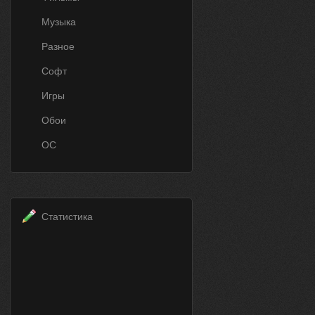
Музыка
Разное
Софт
Игры
Обои
ОС
Статистика