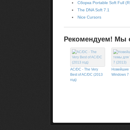
Сборка Portable Soft Full (
The DNA Soft 7.1
Nice Cursors
Рекомендуем! Мы с
AC/DC - The Very
Новейшие 
Best of AC/DC (2013
Windows 7 
год)