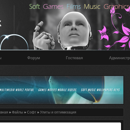
ы
Форум
Гостевая
Администр
авная
»
Файлы
»
Софт
»
Улиты и оптимизация