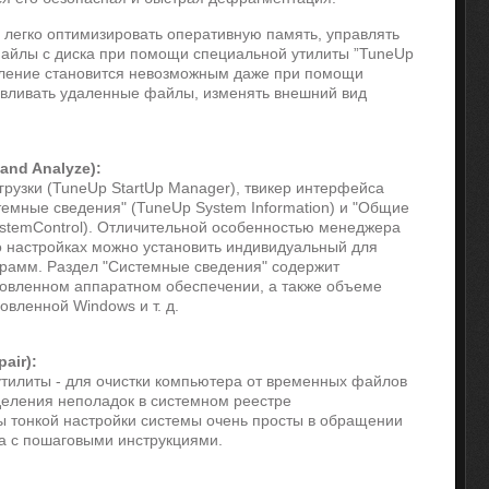
о легко оптимизировать оперативную память, управлять
 файлы с диска при помощи специальной утилиты ”TuneUp
вление становится невозможным даже при помощи
авливать удаленные файлы, изменять внешний вид
and Analyze):
грузки (TuneUp StartUp Manager), твикер интерфейса
темные сведения" (TuneUp System Information) и "Общие
stemControl). Отличительной особенностью менеджера
его настройках можно установить индивидуальный для
грамм. Раздел "Системные сведения" содержит
овленном аппаратном обеспечении, а также объеме
овленной Windows и т. д.
air):
утилиты - для очистки компьютера от временных файлов
еделения неполадок в системном реестре
ты тонкой настройки системы очень просты в обращении
а с пошаговыми инструкциями.