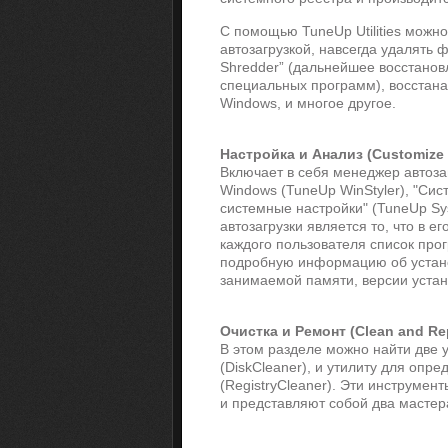
С помощью TuneUp Utilities можн
автозагрузкой, навсегда удалять
Shredder” (дальнейшее восстано
специальных программ), восстан
Windows, и многое другое.
Настройка и Анализ (Customize 
Включает в себя менеджер автоза
Windows (TuneUp WinStyler), "Сис
системные настройки" (TuneUp Sy
автозагрузки является то, что в 
каждого пользователя список про
подробную информацию об устан
занимаемой памяти, версии устан
Очистка и Ремонт (Clean and Rep
В этом разделе можно найти две 
(DiskCleaner), и утилиту для опр
(RegistryCleaner). Эти инструмен
и представляют собой два мастер