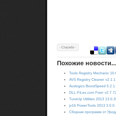
Похожие новости..
Tools Registry Mechanic 10.
AVS Registry Cleaner v2.1.
Auslogics BoostSpeed 5.2.1
DLL-FiLes.com Fixer v2.7.7
TuneUp Utilities 2013 13.0.2
jv16 PowerTools 2013 3.0.0.
Сборник программ от Урод