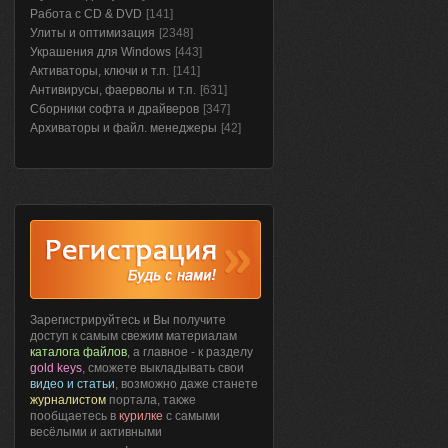
Работа с CD & DVD
[141]
Улиты и оптимизация
[2348]
Украшения для Windows
[443]
Активаторы, ключи и т.п.
[141]
Антивирусы, фаерволы и т.п.
[631]
Сборники софта и драйверов
[347]
Архиваторы и файл. менеджеры
[42]
Зарегистрируйтесь и Вы получите
доступ к самым свежим материалам
каталога файлов
, а главное - к разделу
gold keys
, сможете выкладывать свои
видео и статьи
, возможно даже станете
журналистом
портала, также
пообщаетесь в
курилке
с самыми
весёлыми и активными