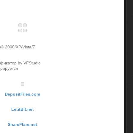
® 2000/XP/Vista/7
ификатор by VFStudio
рируется
DepositFiles.com
LetitBit.net
ShareFlare.net