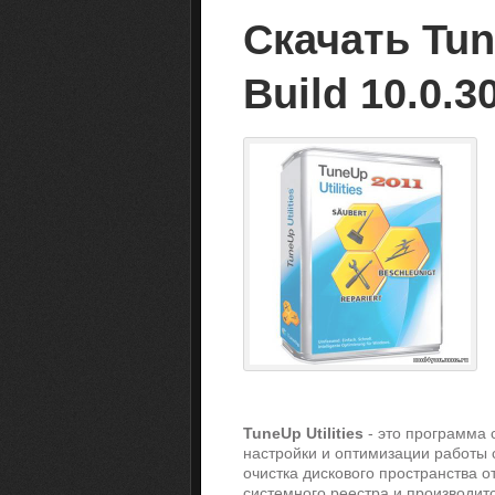
Скачать Tune
Build 10.0.3
TuneUp Utilities
- это программа
настройки и оптимизации работы с
очистка дискового пространства о
системного реестра и производит