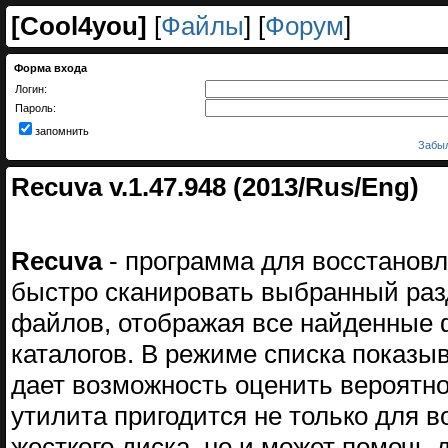
[
Cool4you
]
[
Файлы
] [
Форум
]
Форма входа
Логин:
Пароль:
запомнить
Забыл
Recuva v.1.47.948 (2013/Rus/Eng)
Recuva
- программа для восстанов
быстро сканировать выбранный разд
файлов, отображая все найденные 
каталогов. В режиме списка показы
дает возможность оценить вероятно
утилита пригодится не только для 
жесткого диска, но и может помочь