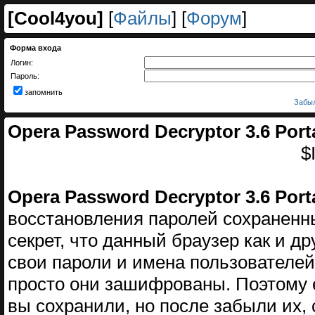
[
Cool4you
]
[
Файлы
] [
Форум
]
Форма входа
Логин:
Пароль:
запомнить
Забыл
Opera Password Decryptor 3.6 Port
$
Opera Password Decryptor 3.6 Port
восстановления паролей сохраненн
секрет, что данный браузер как и дру
свои пароли и имена пользователе
просто они зашифрованы. Поэтому е
вы сохранили, но после забыли их, 