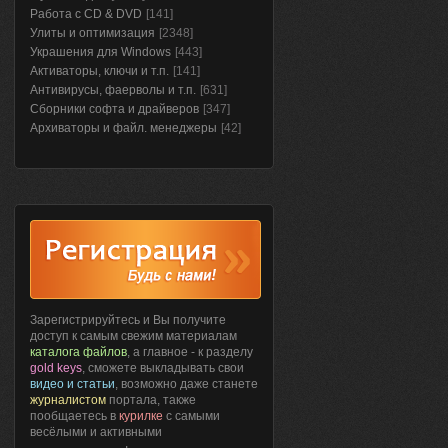
Работа с CD & DVD
[141]
Улиты и оптимизация
[2348]
Украшения для Windows
[443]
Активаторы, ключи и т.п.
[141]
Антивирусы, фаерволы и т.п.
[631]
Сборники софта и драйверов
[347]
Архиваторы и файл. менеджеры
[42]
Зарегистрируйтесь и Вы получите
доступ к самым свежим материалам
каталога файлов
, а главное - к разделу
gold keys
, сможете выкладывать свои
видео и статьи
, возможно даже станете
журналистом
портала, также
пообщаетесь в
курилке
с самыми
весёлыми и активными