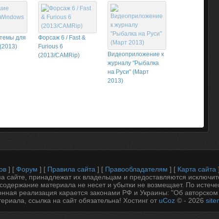
темы для
Форсаж 6 / Fast &
(2013)
Furious 6
Видеоприложение к
(2013/CAMRip)
журналу "Рыбалка
на Руси" (Март
2013)
ов
] [
Форум
] [
Правила сайта
] [
Правообладателям
] [
Карта сайта
 сайте, принадлежат их владельцам и предоставляются исключит
содержание материала не несет и убытки не возмещает. По истеч
онная реализация карается законами РФ и Украины: "Об авторском
ериала, ссылка на сайт обязательна!
Хостинг от
uCoz
© - 2026
sit