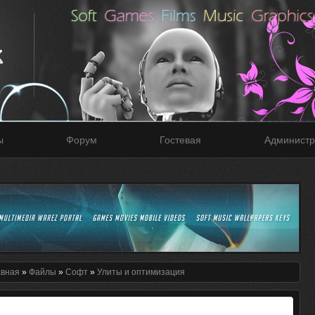
ы
Форум
Гостевая
Администр
авная
»
Файлы
»
Софт
»
Улиты и оптимизация