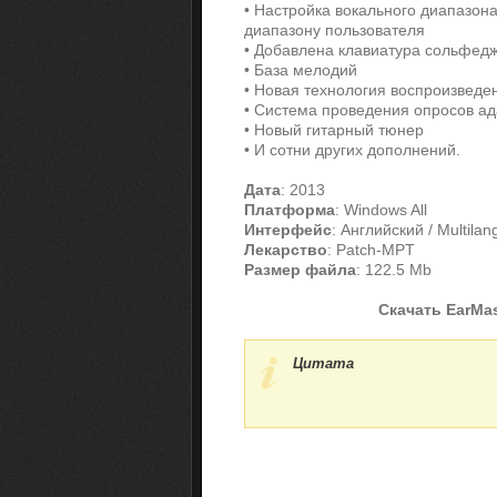
• Настройка вокального диапазон
диапазону пользователя
• Добавлена клавиатура сольфед
• База мелодий
• Новая технология воспроизведен
• Система проведения опросов ад
• Новый гитарный тюнер
• И сотни других дополнений.
Дата
: 2013
Платформа
: Windows All
Интерфейс
: Английский / Multila
Лекарство
: Patch-MPT
Размер файла
: 122.5 Mb
Скачать EarMas
Цитата