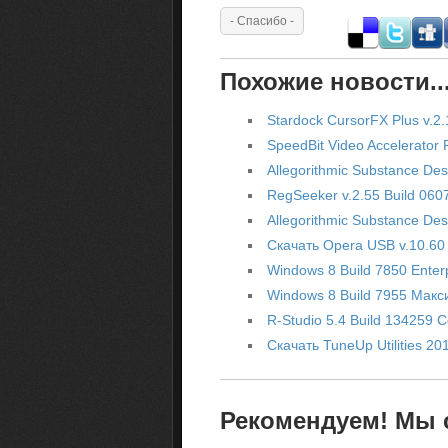
Похожие новости..
Stardock CursorFX Plus v.2.
SpeedBit Video Accelerator 
Allegorithmic Substance Des
RegSeeker v.2.55 Build 060
Allegorithmic Substance Des
Скачать Opera USB v.10.60
Windows 8 Build 7850 Enter
Windows 8 Build 7955 Макс
R-Studio 5.4 Build 134259 C
Скачать TuneUp Utilities 20
Рекомендуем! Мы с