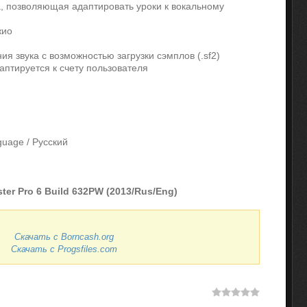
а, позволяющая адаптировать уроки к вокальному
жио
ия звука с возможностью загрузки сэмплов (.sf2)
аптируется к счету пользователя
nguage / Русский
ter Pro 6 Build 632PW (2013/Rus/Eng)
Скачать с Borncash.org
Скачать с Progsfiles.com