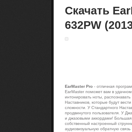
Скачать Ear
632PW (2013
EarMaster Pro
- отличная програм
EarMaster поможет вам в удачном 
интонировать ноты, распознавать
Наставников, которые будут вести
сложности. У Стандартного Настав
продвинутого пользователя. У Джа
и джазовыми аккордами! Большая о
собственный настроенный струнны
аудиовизуальную обратную связь в