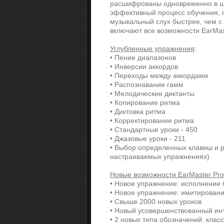
расшифрованы одновременно в шта
эффективный процесс обучения, г
музыкальный слух быстрее, чем с
включают все возможности EarMast
Углубленные упражнения
:
• Пение диапазонов
• Инверсии аккордов
• Переходы между аккордами
• Распознавание гамм
• Мелодические диктанты
• Копирование ритма
• Диктовка ритма
• Корректирование ритма
• Стандартные уроки - 450
• Джазовые уроки - 211
• Выбор определенных клавиш и р
настраиваемых упражнениях)
Новые возможности EarMaster Pro
• Новое упражнение: исполнение 
• Новое упражнение: имитирован
• Свыше 2000 новых уроков
• Новый усовершенствованный и
• 2 новых типа обозначений: класс