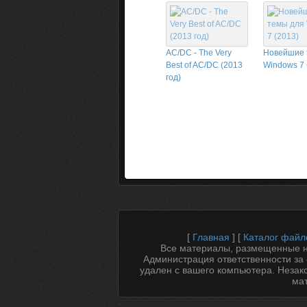
AC/DC - The Very
Новейшие 
Best of AC/DC (2013
Windows 7 
год)
[
Главная
] [
Каталог файл
Все материалы, размещенные на
Администрация ответственности за 
удален с вашего компьютера. Незак
мат
.