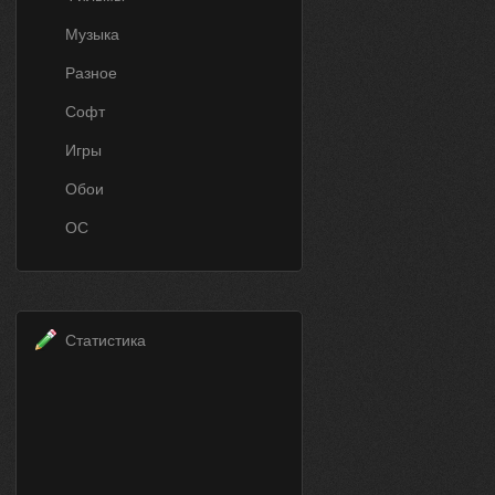
Музыка
Разное
Софт
Игры
Обои
ОС
Статистика