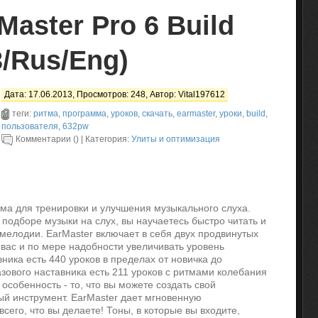
Master Pro 6 Build
/Rus/Eng)
Дата: 17.06.2013, Просмотров: 248, Автор:
Vital197612
теги:
ритма
,
программа
,
уроков
,
скачать
,
earmaster
,
уроки
,
build
,
пользователя
,
632pw
Комментарии () | Категория:
Улиты и оптимизация
ма для тренировки и улучшения музыкального слуха.
подборе музыки на слух, вы научаетесь быстро читать и
 мелодии. EarMaster включает в себя двух продвинутых
 вас и по мере надобности увеличивать уровень
ника есть 440 уроков в пределах от новичка до
зового наставника есть 211 уроков с ритмами колебания
собенность - то, что вы можете создать свой
й инструмент. EarMaster дает мгновенную
сего, что вы делаете! Тоны, в которые вы входите,