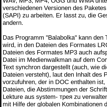
WAV, MP3, MP4, OGG und WMA unterst
verschiedenen Versionen des Paketes
(SAPI) zu arbeiten. Er lasst zu, die 
andern.
Das Programm "Balabolka" kann den T
wird, in den Dateien des Formates LRC 
Dateien des Formates MP3 auch aufspa
Datei im Medienwalkman auf dem Co
Text synchron dargestellt (auch, wie d
Dateien versteht), laut den Inhalt des
vorzufuhren, der in DOC enthalten i
Dateien, die Abstimmungen der Schrif
Lekture aus system- трея zu verwalten
mit Hilfe der globalen Kombinationen de