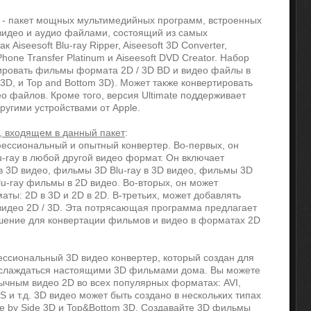
- пакет мощных мультимедийных программ, встроенных
 видео и аудио файлами, состоящий из самых
 Aiseesoft Blu-ray Ripper, Aiseesoft 3D Converter,
 iPhone Transfer Platinum и Aiseesoft DVD Creator. Набор
тировать фильмы формата 2D / 3D BD и видео файлы в
 3D, и Top and Bottom 3D). Может также конвертировать
о файлов. Кроме того, версия Ultimate поддерживает
ругими устройствами от Apple.
, входящем в данный пакет
:
рофессиональный и опытный конвертер. Во-первых, он
-ray в любой другой видео формат. Он включает
в 3D видео, фильмы 3D Blu-ray в 3D видео, фильмы 3D
Blu-ray фильмы в 2D видео. Во-вторых, он может
ты: 2D в 3D и 2D в 2D. В-третьих, может добавлять
видео 2D / 3D. Эта потрясающая программа предлагает
шение для конвертации фильмов и видео в форматах 2D
фессиональный 3D видео конвертер, который создан для
 наслаждаться настоящими 3D фильмами дома. Вы можете
ычным видео 2D во всех популярных форматах: AVI,
 т.д. 3D видео может быть создано в нескольких типах
de by Side 3D и Top&Bottom 3D. Создавайте 3D фильмы