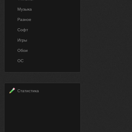
Музыка
Разное
Софт
Игры
Обои
ОС
Статистика