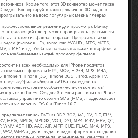
источников. Кроме того, этот 3D конвертер может также
D видео. Конвертируйте также различное 3D видео в
 проигрывать его на всех популярных медиа плеерах.
ает профессиональное решение для просмотра Blu-ray
то потрясающий плеер может проигрывать практически
u-ray, а также из файлов-образов. Программа также
видео (включая HD), такие как: AVCHD , MTS, M2TS,
MV, и MP4 и т.д. Удобный пользовательский интерфейс и
лают незабываемым каждый просмотр фильмов.
m состоит из всех необходимых для iPhone продуктов.
ые фильмы в форматы MP4, MOV, H.264, MP3, M4A,
 iPhone 4, iPhone (3G), iPhone 3GS, , iPod, Apple TV.
вать музыку/фильмы/картинки/ТВ-шоу/подкасты/
ы/рингтоны/текстовые сообщения/списки контактов/
ьютер или в iTunes. Создавайте свои рингтоны на iPhone
ов, а также управляйте своими SMS (MMS). поддерживает
 новейшую версию IOS 6 и iTunes 10.7.
 предлагает запись DVD из 3GP, 3G2, AVI, DV, DIF, FLV,
V, MPG, MPEG, MPEG2, VOB, DAT, MP4, M4V, MPV, QT,
 WMV, ASF, HD, AAC, AIF, AIFF, CUE, FLAC, M4A, MP3,
, WAV, WMA и других аудио и видео форматов, создание
аметров картинки, битрейда, фреймрейда, качества и