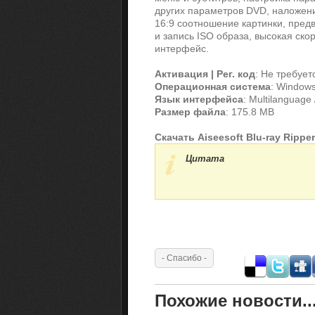
других параметров DVD, наложени
16:9 соотношение картинки, пред
и запись ISO образа, высокая ско
интерфейс.
Активация | Рег. код
: Не требует
Операционная система
: Windows
Язык интерфейса
: Multilanguage 
Размер файла
: 175.8 MB
Скачать Aiseesoft Blu-ray Ripper
Цитата
Похожие новости..