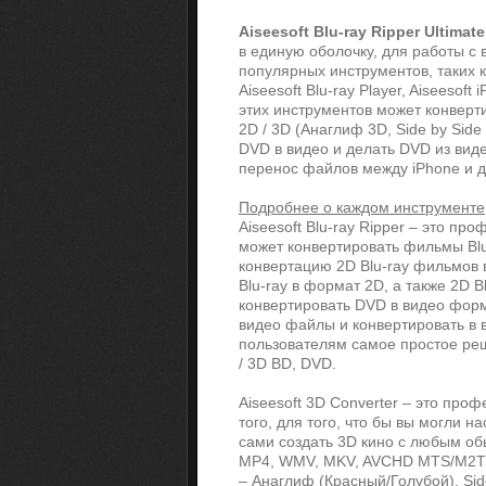
Aiseesoft Blu-ray Ripper Ultimate
в единую оболочку, для работы с
популярных инструментов, таких как
Aiseesoft Blu-ray Player, Aiseesoft
этих инструментов может конвер
2D / 3D (Анаглиф 3D, Side by Side
DVD в видео и делать DVD из виде
перенос файлов между iPhone и д
Подробнее о каждом инструменте
Aiseesoft Blu-ray Ripper – это п
может конвертировать фильмы Blu
конвертацию 2D Blu-ray фильмов 
Blu-ray в формат 2D, а также 2D 
конвертировать DVD в видео форма
видео файлы и конвертировать в 
пользователям самое простое ре
/ 3D BD, DVD.
Aiseesoft 3D Converter – это про
того, для того, что бы вы могли
сами создать 3D кино с любым об
MP4, WMV, MKV, AVCHD MTS/M2TS и
– Анаглиф (Красный/Голубой), Si