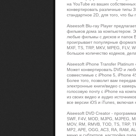
на YouTube из ваших собственных 
конвертировать различные типы 3
стандартное 2D, для того, что бы
Aiseesoft Blu-ray Player предлаг
фильмов дома за компьютером. Э
любые фильмы с дисков и папок Bl
проигрывает популярные форматы 
MXF, TS, TRP, MKV, MPEG, FLV, W
большое количество кодеков, де
Aiseesoft iPhone Transfer Platinu
Может конвертировать DVD и люб
совместимые с iPhone 5, iPhone 4S,
Более того, позволит вам переда
электронные книги/видео с камер
голосовую почту с iPhone на комп
из своих видео и аудио источник
все версии iOS и iTunes, включая
Aiseesoft DVD Creator - программа
SWF, F4V, MOD, MJPG, MJPEG, MK
MOV, RM, RMVB, TOD, TS, TRP, TP,
MP2, APE, OGG, AC3, RA, RAM, AU
меню и субтитров, настройка пар