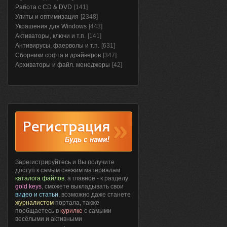
Работа с CD & DVD
[141]
Улиты и оптимизация
[2348]
Украшения для Windows
[443]
Активаторы, ключи и т.п.
[141]
Антивирусы, фаерволы и т.п.
[631]
Сборники софта и драйверов
[347]
Архиваторы и файл. менеджеры
[42]
Зарегистрируйтесь и Вы получите
доступ к самым свежим материалам
каталога файлов
, а главное - к разделу
gold keys
, сможете выкладывать свои
видео и статьи
, возможно даже станете
журналистом
портала, также
пообщаетесь в
курилке
с самыми
весёлыми и активными