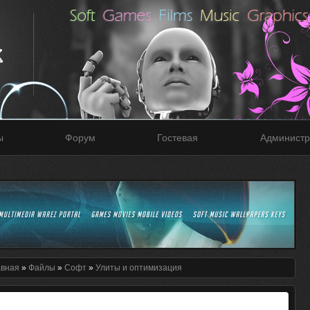
ы
Форум
Гостевая
Администр
авная
»
Файлы
»
Софт
»
Улиты и оптимизация