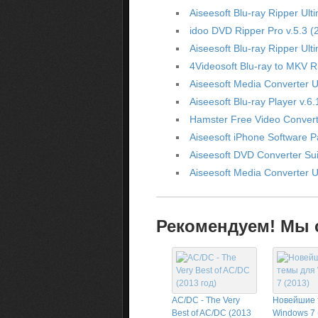
Aiseesoft Blu-ray Ripper Ul
idoo DVD Ripper Pro v.5.3 (
Aiseesoft Blu-ray Ripper Ult
4Videosoft Blu-ray to MKV R
Aiseesoft Media Converter U
Aiseesoft Blu-ray Player v.6
Hamster Free Video Converte
Aiseesoft iPhone Software P
Aiseesoft DVD Converter Sui
Aiseesoft Media Converter U
Рекомендуем! Мы с
AC/DC - The Very
Новейшие 
Best of AC/DC (2013
Windows 7 