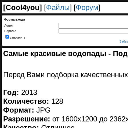
[
Cool4you
]
[
Файлы
] [
Форум
]
Форма входа
Логин:
Пароль:
запомнить
Забыл
Самые красивые водопады - Подб
Перед Вами подборка качественных
Год:
2013
Количество:
128
Формат:
JPG
Разрешение:
от 1600х1200 до 2362
Качество:
Отличное