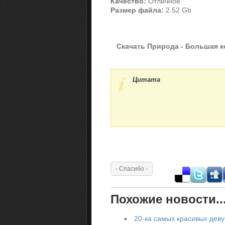
Качество:
Отличное
Размер файла:
2.52 Gb
Скачать Природа - Большая кол
Цитата
Похожие новости..
20-ка самых красивых деву