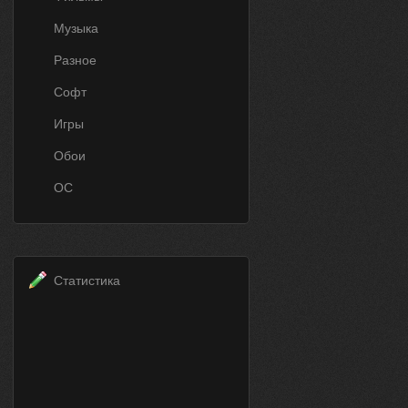
Музыка
Разное
Софт
Игры
Обои
ОС
Статистика