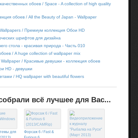
чественных обоев / Space - A collection of high quality
ция обоев / All the Beauty of Japan - Wallpaper
D Wallpapers / Премиум коллекция Обои HD
рческих шрифтов для дизайна
его стола - красивая природа - Часть 010
ев / A huge collection of wallpaper mix
 HD Wallpaper / Красивые девушки - коллекция обоев
бои HD - девушки
ами / HQ wallpaper with beautiful flowers
обрали всё лучшее для Вас...
темы для
Форсаж 6 / Fast &
(2013)
Furious 6