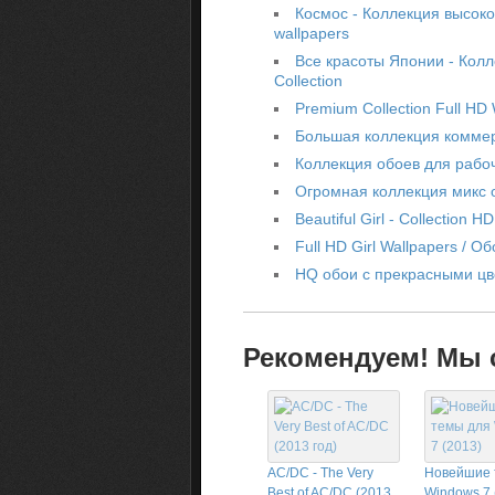
Космос - Коллекция высокока
wallpapers
Все красоты Японии - Коллек
Collection
Premium Collection Full H
Большая коллекция комме
Коллекция обоев для рабоч
Огромная коллекция микс обо
Beautiful Girl - Collection
Full HD Girl Wallpapers / О
HQ обои с прекрасными цвет
Рекомендуем! Мы с
AC/DC - The Very
Новейшие 
Best of AC/DC (2013
Windows 7 