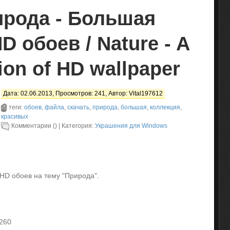
ирода - Большая
D обоев / Nature - A
tion of HD wallpaper
Дата: 02.06.2013, Просмотров: 241, Автор:
Vital197612
теги:
обоев
,
файла
,
скачать
,
природа
,
большая
,
коллекция
,
красивых
Комментарии () | Категория:
Украшения для Windows
HD обоев на тему "Природа".
260