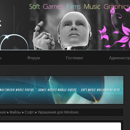
ы
Форум
Гостевая
Администр
ная
»
Файлы
»
Софт
»
Украшения для Windows