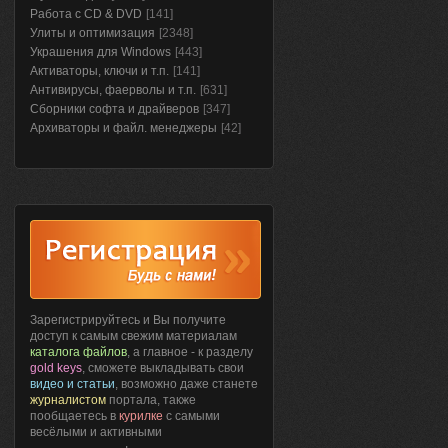
Работа с CD & DVD
[141]
Улиты и оптимизация
[2348]
Украшения для Windows
[443]
Активаторы, ключи и т.п.
[141]
Антивирусы, фаерволы и т.п.
[631]
Сборники софта и драйверов
[347]
Архиваторы и файл. менеджеры
[42]
Зарегистрируйтесь и Вы получите
доступ к самым свежим материалам
каталога файлов
, а главное - к разделу
gold keys
, сможете выкладывать свои
видео и статьи
, возможно даже станете
журналистом
портала, также
пообщаетесь в
курилке
с самыми
весёлыми и активными