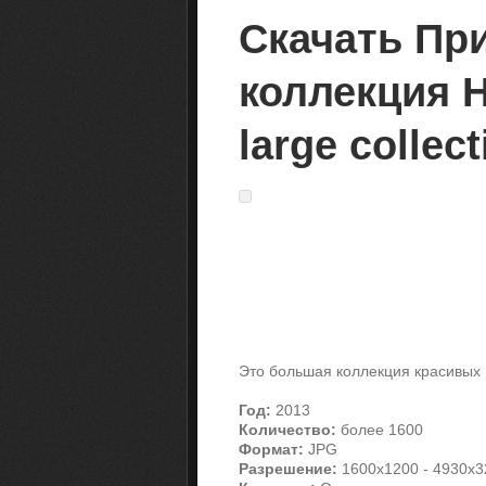
Скачать Пр
коллекция H
large collec
Это большая коллекция красивых 
Год:
2013
Количество:
более 1600
Формат:
JPG
Разрешение:
1600х1200 - 4930х3