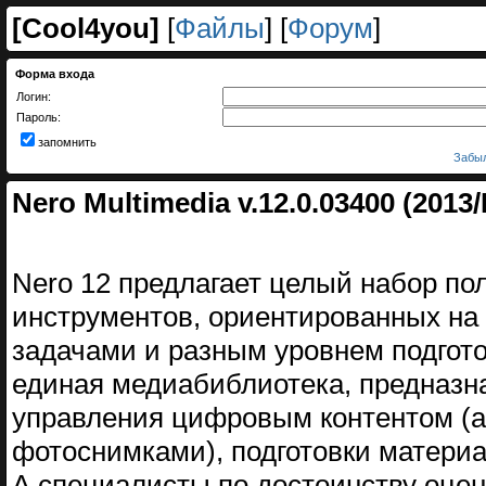
[
Cool4you
]
[
Файлы
] [
Форум
]
Форма входа
Логин:
Пароль:
запомнить
Забыл
Nero Multimedia v.12.0.03400 (2013
Nero 12 предлагает целый набор по
инструментов, ориентированных на
задачами и разным уровнем подгот
единая медиабиблиотека, предназн
управления цифровым контентом (
фотоснимками), подготовки материа
А специалисты по достоинству оце