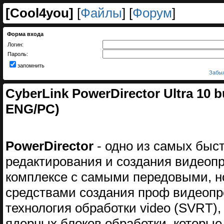
[
Cool4you
]
[
Файлы
] [
Форум
]
Форма входа
Логин:
Пароль:
запомнить
Забыл
CyberLink PowerDirector Ultra 10 b
ENG/PC)
PowerDirector
- одно из самых быс
редактирования и создания видеопро
комплексе с самыми передовыми, н
средствами создания проф видеопро
технология обработки video (SVRT),
ядерных блоков обработки, которы