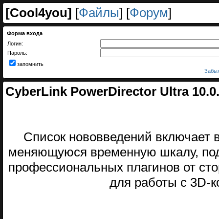
[
Cool4you
]
[
Файлы
] [
Форум
]
Форма входа
Логин:
Пароль:
запомнить
Забыл
CyberLink PowerDirector Ultra 10.
Список нововведений включает в
меняющуюся временную шкалу, по
профессиональных плагинов от сто
для работы с 3D-к