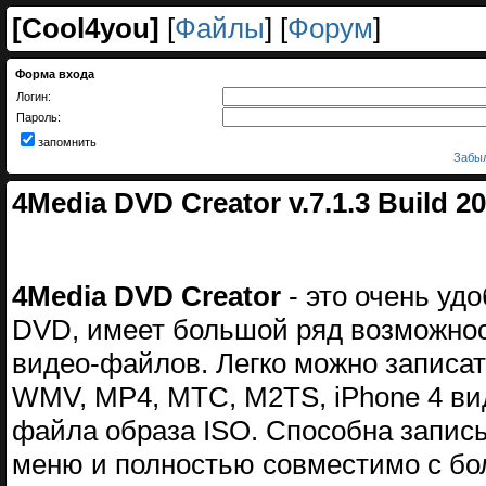
[
Cool4you
]
[
Файлы
] [
Форум
]
Форма входа
Логин:
Пароль:
запомнить
Забыл
4Media DVD Creator v.7.1.3 Build 2
4Media DVD Creator
- это очень уд
DVD, имеет большой ряд возможно
видео-файлов. Легко можно записа
WMV, MP4, МТС, M2TS, iPhone 4 вид
файла образа ISO. Способна запи
меню и полностью совместимо с бо