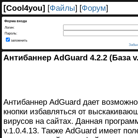
[
Cool4you
]
[
Файлы
] [
Форум
]
Форма входа
Логин:
Пароль:
запомнить
Забыл
Антибаннер AdGuard 4.2.2 (База v.1
Антибаннер AdGuard дает возможно
кнопки избавляться от выскакивающ
вирусов на сайтах. Данная програм
v.1.0.4.13. Также AdGuard имеет п