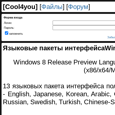
[
Cool4you
]
[
Файлы
] [
Форум
]
Форма входа
Логин:
Пароль:
запомнить
Забыл
Языковые пакеты интерфейсаWi
Windows 8 Release Preview Lan
(x86/x64/
13 языковых пакета интерфейса по
- English, Japanese, Korean, Arabic,
Russian, Swedish, Turkish, Chinese-Si