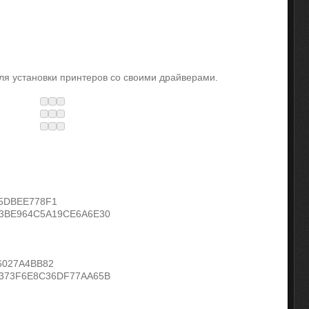
я установки принтеров со своими драйверами.
5DBEE778F1
13BE964C5A19CE6A6E30
6027A4BB82
4373F6E8C36DF77AA65B