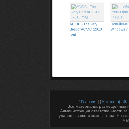
AC/DC - The Very
Новейшие 
Best of AC/DC (2013
Windows 7 
год)
[
Главная
] [
Каталог файл
Все материалы, размещенные на
Администрация ответственности за 
удален с вашего компьютера. Незак
мат
.