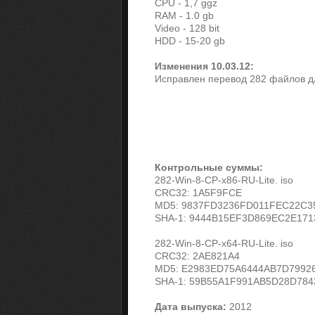
CPU - 1,7 ggz
RAM - 1.0 gb
Video - 128 bit
HDD - 15-20 gb
Изменения 10.03.12:
Исправлен перевод 282 файлов дл
Контрольные суммы:
282-Win-8-CP-x86-RU-Lite. iso
CRC32: 1A5F9FCE
MD5: 9837FD3236FD011FEC22C3
SHA-1: 9444B15EF3D869EC2E17
282-Win-8-CP-x64-RU-Lite. iso
CRC32: 2AE821A4
MD5: E2983ED75A6444AB7D7992
SHA-1: 59B55A1F991AB5D28D78
Дата выпуска:
2012