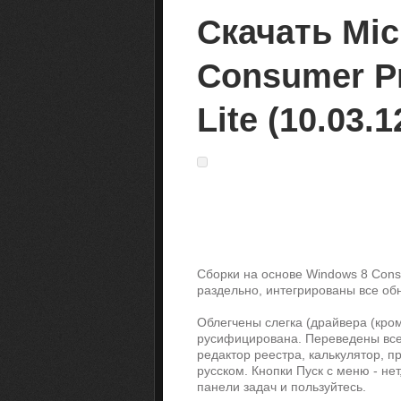
Скачать Mic
Consumer Pr
Lite (10.03.1
Сборки на основе Windows 8 Consu
раздельно, интегрированы все обн
Облегчены слегка (драйвера (кроме
русифицирована. Переведены все п
редактор реестра, калькулятор, пр
русском. Кнопки Пуск с меню - не
панели задач и пользуйтесь.