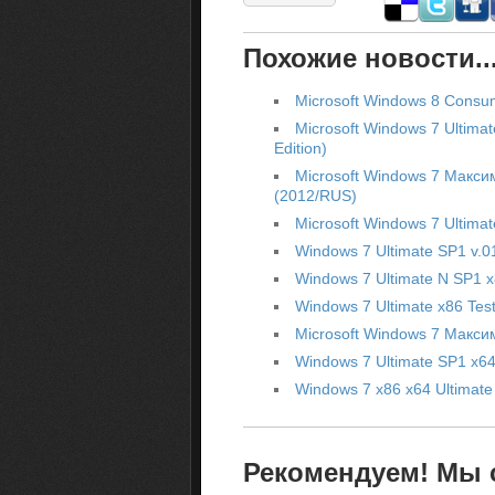
Похожие новости..
Microsoft Windows 8 Consu
Microsoft Windows 7 Ultim
Edition)
Microsoft Windows 7 Макси
(2012/RUS)
Microsoft Windows 7 Ultima
Windows 7 Ultimate SP1 v.0
Windows 7 Ultimate N SP1 x
Windows 7 Ultimate x86 Tes
Microsoft Windows 7 Макси
Windows 7 Ultimate SP1 x64 
Windows 7 x86 x64 Ultimate
Рекомендуем! Мы с