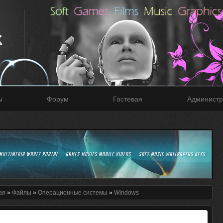
ы
Форум
Гостевая
Администр
ая
»
Файлы
»
Операционные системы
»
Windows