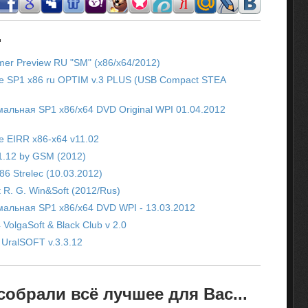
.
mer Preview RU "SM" (x86/x64/2012)
ate SP1 x86 ru OPTIM v.3 PLUS (USB Compact STEA
мальная SP1 x86/x64 DVD Original WPI 01.04.2012
te EIRR x86-x64 v11.02
1.12 by GSM (2012)
86 Strelec (10.03.2012)
t R. G. Win&Soft (2012/Rus)
мальная SP1 x86/x64 DVD WPI - 13.03.2012
VolgaSoft & Black Club v 2.0
 UralSOFT v.3.3.12
обрали всё лучшее для Вас...