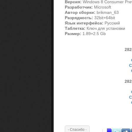
Версия:
Windows 8 Consumer Pre
Разработчик:
Microsoft
Автор сборки:
brikman_63
Разрядность:
32bit+64bit
Язык интерфейса:
Русский
Таблетка:
Ключ для установки
Размер:
1.89+2.5 Gb
282
С
282
С