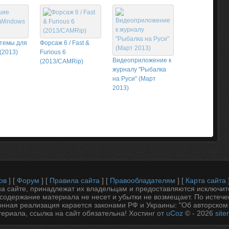
темы для
Форсаж 6 / Fast &
(2013)
Furious 6
Видеоприложение к
(2013/CAMRip)
журналу "Рыбалка
на Руси" (Март
2013)
ов
] [
Форум
] [
Правила сайта
] [
Правообладателям
] [
Карта сайта
 сайте, принадлежат их владельцам и предоставляются исключит
содержание материала не несет и убытки не возмещает. По истеч
онная реализация карается законами РФ и Украины: "Об авторском
ериала, ссылка на сайт обязательна!
Хостинг от
uCoz
© - 2026
sit