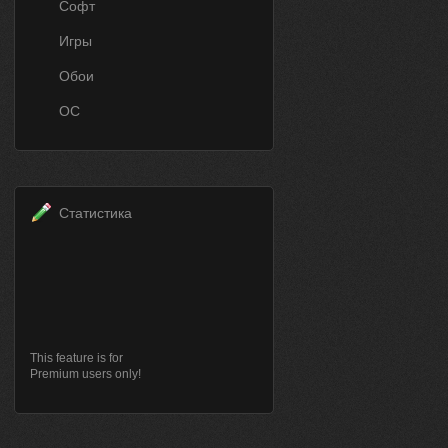
Софт
Игры
Обои
ОС
Статистика
This feature is for
Premium users only!