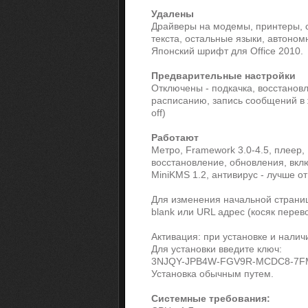
Удалены
Драйверы на модемы, принтеры, с
текста, остальные языки, автоном
Японский шрифт для Office 2010.
Предварительные настройки
Отключены - подкачка, восстанов
расписанию, запись сообщений в 
off)
Работают
Метро, Framework 3.0-4.5, плеер,
восстановление, обновления, включ
MiniKMS 1.2, антивирус - лучше о
Для изменения начальной страниц
blank или URL адрес (косяк перев
Активация: при установке и наличи
Для установки введите ключ:
3NJQY-JPB4W-FGV9R-MCDC8-7
Установка обычным путем.
Системные требования: