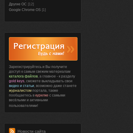
Другие ОС
[12]
Google Chrome OS
[1]
Зарегистрируйтесь и Вы получите
доступ к самым свежим материалам
каталога файлов
, а главное - к разделу
gold keys
, сможете выкладывать свои
видео и статьи
, возможно даже станете
журналистом
портала, также
пообщаетесь в
курилке
с самыми
весёлыми и активными
пользователями!
Новости сайта