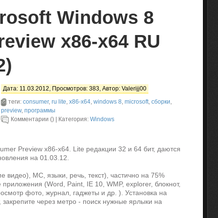
rosoft Windows 8
eview x86-x64 RU
2)
Дата: 11.03.2012, Просмотров: 383, Автор:
Valerijj00
теги:
consumer
,
ru lite
,
x86-x64
,
windows 8
,
microsoft
,
сборки
,
preview
,
программы
Комментарии () | Категория:
Windows
mer Preview х86-x64. Lite редакции 32 и 64 бит, даются
овления на 01.03.12.
 видео), МС, языки, речь, текст), частично на 75%
риложения (Word, Paint, IE 10, WMP, explorer, блокнот,
осмотр фото, журнал, гаджеты и др. ). Установка на
т, закрепите через метро - поиск нужные ярлыки на